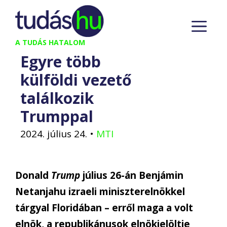
Kilépés
M
a
tartalomba
A TUDÁS HATALOM
Egyre több
külföldi vezető
találkozik
Trumppal
2024. július 24.
•
MTI
Donald
Trump
július 26-án Benjámin
Netanjahu izraeli miniszterelnökkel
tárgyal Floridában – erről maga a volt
elnök, a republikánusok elnökjelöltje