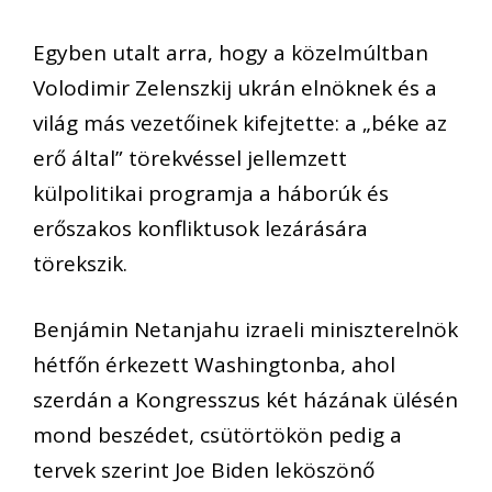
Egyben utalt arra, hogy a közelmúltban
Volodimir Zelenszkij ukrán elnöknek és a
világ más vezetőinek kifejtette: a „béke az
erő által” törekvéssel jellemzett
külpolitikai programja a háborúk és
erőszakos konfliktusok lezárására
törekszik.
Benjámin Netanjahu izraeli miniszterelnök
hétfőn érkezett Washingtonba, ahol
szerdán a Kongresszus két házának ülésén
mond beszédet, csütörtökön pedig a
tervek szerint Joe Biden leköszönő