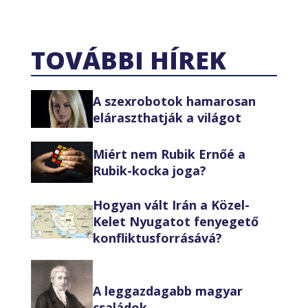
TOVÁBBI HÍREK
A szexrobotok hamarosan
eláraszthatják a világot
Miért nem Rubik Ernőé a
Rubik-kocka joga?
Hogyan vált Irán a Közel-
Kelet Nyugatot fenyegető
konfliktusforrásává?
A leggazdagabb magyar
családok