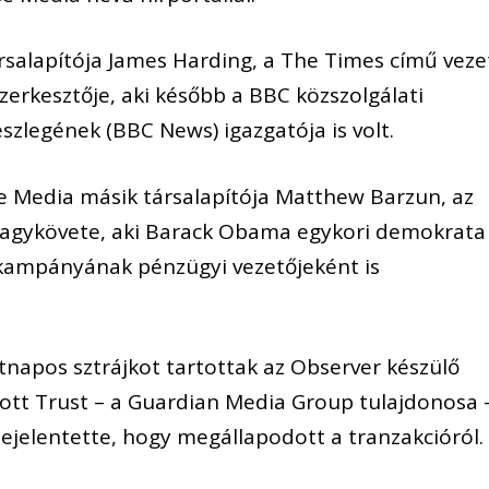
ársalapítója James Harding, a The Times című veze
szerkesztője, aki később a BBC közszolgálati
szlegének (BBC News) igazgatója is volt.
e Media másik társalapítója Matthew Barzun, az
 nagykövete, aki Barack Obama egykori demokrata
i kampányának pénzügyi vezetőjeként is
tnapos sztrájkot tartottak az Observer készülő
Scott Trust – a Guardian Media Group tulajdonosa 
ejelentette, hogy megállapodott a tranzakcióról.