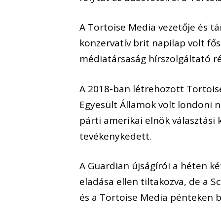
A Tortoise Media vezetője és t
konzervatív brit napilap volt fő
médiatársaság hírszolgáltató ré
A 2018-ban létrehozott Tortois
Egyesült Államok volt londoni
párti amerikai elnök választás
tevékenykedett.
A Guardian újságírói a héten ké
eladása ellen tiltakozva, de a 
és a Tortoise Media pénteken b