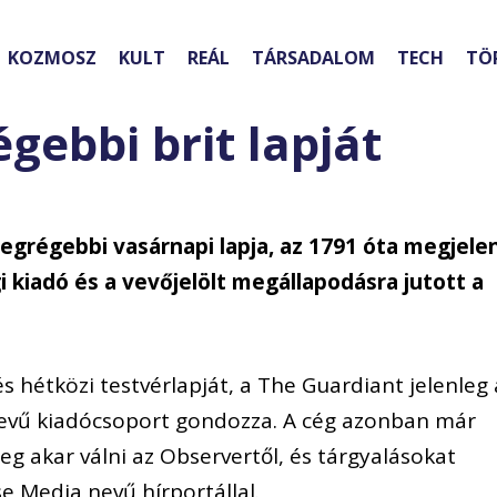
KOZMOSZ
KULT
REÁL
TÁRSADALOM
TECH
TÖ
égebbi brit lapját
 legrégebbi vasárnapi lapja, az 1791 óta megjele
i kiadó és a vevőjelölt megállapodásra jutott a
és hétközi testvérlapját, a The Guardiant jelenleg 
evű kiadócsoport gondozza. A cég azonban már
g akar válni az Observertől, és tárgyalásokat
se Media nevű hírportállal.