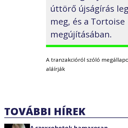
úttörő újságírás le
meg, és a Tortoise
megújításában.
A tranzakcióról szóló megállap
aláírják
TOVÁBBI HÍREK
A szexrobotok hamarosan