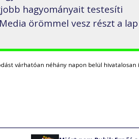
gjobb hagyományait testesíti
 Media örömmel vesz részt a lap
odást várhatóan néhány napon belül hivatalosan 