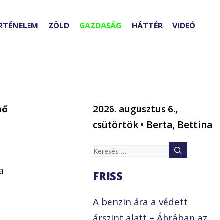
RTÉNELEM
ZÖLD
GAZDASÁG
HÁTTÉR
VIDEÓ
nő
2026. augusztus 6.,
csütörtök • Berta, Bettina
Keresés:
a
FRISS
A benzin ára a védett
árszint alatt – Ábrában az