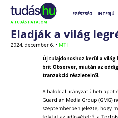
Kilépés
a
EGÉSZSÉG
INTERJÚ
tartalomba
A TUDÁS HATALOM
Eladják a világ legr
2024. december 6.
•
MTI
Új tulajdonoshoz kerül a világ
brit Observer, miután az eddig
tranzakció részleteiről.
A baloldali irányzatú hetilapot 
Guardian Media Group (GMG) n
szeptemberben jelezte, hogy me
folytat az adásvételről a Tortoi