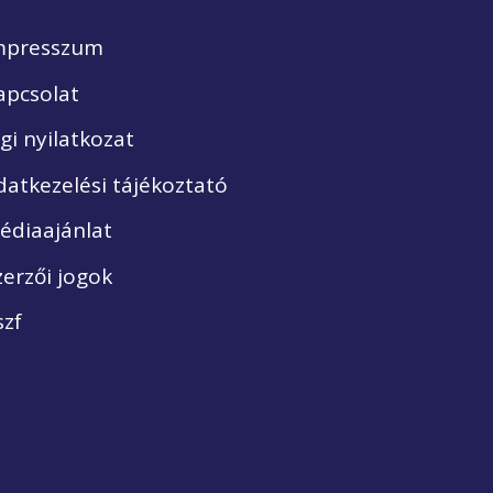
mpresszum
apcsolat
ogi nyilatkozat
datkezelési tájékoztató
édiaajánlat
zerzői jogok
szf