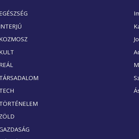
EGÉSZSÉG
I
INTERJÚ
K
KOZMOSZ
J
KULT
A
REÁL
M
TÁRSADALOM
S
TECH
Á
TÖRTÉNELEM
ZÖLD
GAZDASÁG