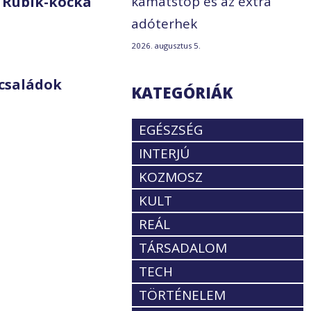
 Rubik-kocka
kamatstop és az extra
adóterhek
2026. augusztus 5.
családok
KATEGÓRIÁK
EGÉSZSÉG
INTERJÚ
KOZMOSZ
KULT
REÁL
TÁRSADALOM
TECH
TÖRTÉNELEM