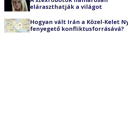
eláraszthatják a világot
Hogyan vált Irán a Közel-Kelet 
fenyegető konfliktusforrásává?