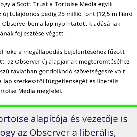
 hogy a Scott Trust a Tortoise Media egyik
új tulajdonos pedig 25 millió font (12,5 milliárd
 az Observerben a lap nyomtatott kiadásának
tának fejlesztése végett.
 elnöke a megállapodás bejelentéséhez fűzött
tt: az Observer új alapjainak megteremtéséhez
sszú távlatban gondolkodó szövetségesre volt
a lap szerkesztői függetlenségét és liberális
ortoise Media megfelel.
rtoise alapítója és vezetője is
ogy az Observer a liberális,