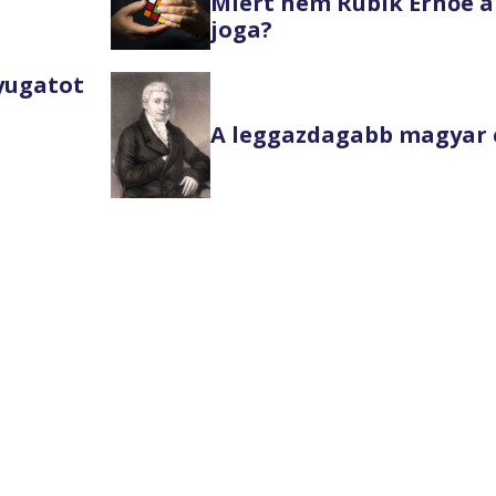
Miért nem Rubik Ernőé a
joga?
Nyugatot
A leggazdagabb magyar 