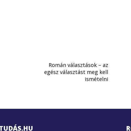
Román választások – az
egész választást meg kell
ismételni
TUDÁS.HU
R