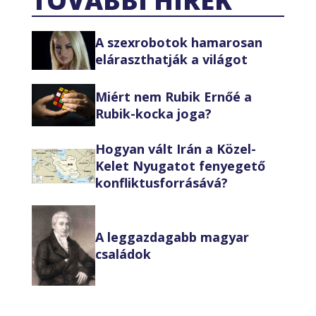
TOVÁBBI HÍREK
A szexrobotok hamarosan
eláraszthatják a világot
Miért nem Rubik Ernőé a
Rubik-kocka joga?
Hogyan vált Irán a Közel-
Kelet Nyugatot fenyegető
konfliktusforrásává?
A leggazdagabb magyar
családok