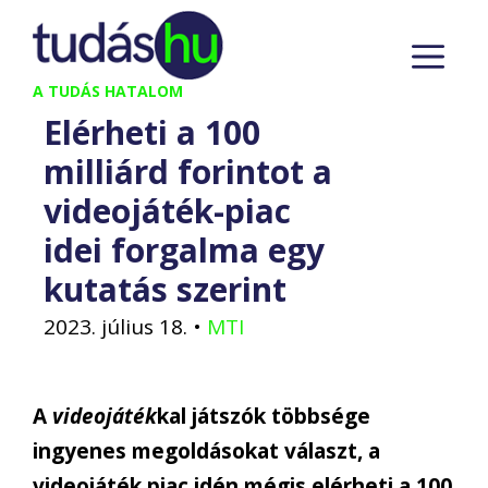
Kilépés
M
a
tartalomba
A TUDÁS HATALOM
Elérheti a 100
milliárd forintot a
videojáték-piac
idei forgalma egy
kutatás szerint
2023. július 18.
•
MTI
A
videojáték
kal játszók többsége
ingyenes megoldásokat választ, a
videojáték piac idén mégis elérheti a 100