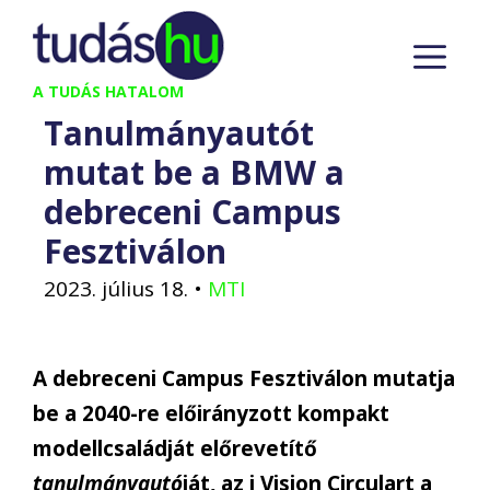
Kilépés
M
a
tartalomba
A TUDÁS HATALOM
Tanulmányautót
mutat be a BMW a
debreceni Campus
Fesztiválon
2023. július 18.
•
MTI
A debreceni Campus Fesztiválon mutatja
be a 2040-re előirányzott kompakt
modellcsaládját előrevetítő
tanulmányautó
ját, az i Vision Circulart a