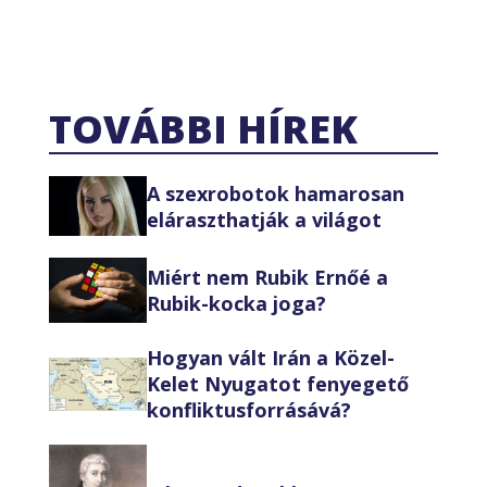
TOVÁBBI HÍREK
A szexrobotok hamarosan
eláraszthatják a világot
Miért nem Rubik Ernőé a
Rubik-kocka joga?
Hogyan vált Irán a Közel-
Kelet Nyugatot fenyegető
konfliktusforrásává?