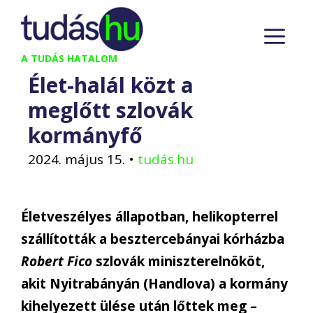
Kilépés
M
a
tartalomba
A TUDÁS HATALOM
Élet-halál közt a
meglőtt szlovák
kormányfő
2024. május 15.
•
tudás.hu
Életveszélyes állapotban, helikopterrel
szállították a besztercebányai kórházba
Robert Fico
szlovák miniszterelnököt,
akit Nyitrabányán (Handlova) a kormány
kihelyezett ülése után lőttek meg –