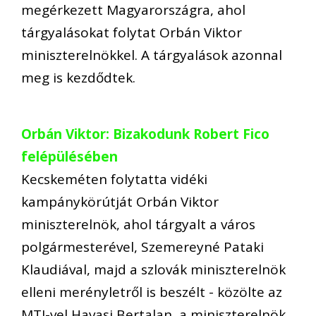
megérkezett Magyarországra, ahol
tárgyalásokat folytat Orbán Viktor
miniszterelnökkel. A tárgyalások azonnal
meg is kezdődtek.
Orbán Viktor: Bizakodunk Robert Fico
felépülésében
Kecskeméten folytatta vidéki
kampánykörútját Orbán Viktor
miniszterelnök, ahol tárgyalt a város
polgármesterével, Szemereyné Pataki
Klaudiával, majd a szlovák miniszterelnök
elleni merényletről is beszélt - közölte az
MTI-vel Havasi Bertalan, a miniszterelnök