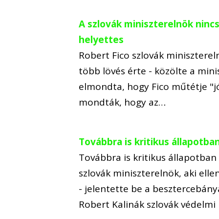
A szlovák miniszterelnök ninc
helyettes
Robert Fico szlovák miniszterel
több lövés érte - közölte a mi
elmondta, hogy Fico műtétje "jól
mondták, hogy az…
Továbbra is kritikus állapotb
Továbbra is kritikus állapotba
szlovák miniszterelnök, aki ell
- jelentette be a besztercebány
Robert Kalinák szlovák védelmi 