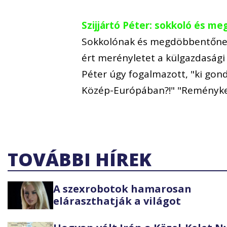
Szijjártó Péter: sokkoló és m
Sokkolónak és megdöbbentőnek 
ért merényletet a külgazdasági 
Péter úgy fogalmazott, "ki gon
Közép-Európában?!" "Reményke
TOVÁBBI HÍREK
A szexrobotok hamarosan
eláraszthatják a világot