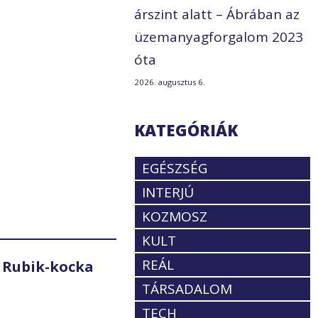
árszint alatt – Ábrában az
üzemanyagforgalom 2023
óta
2026. augusztus 6.
KATEGÓRIÁK
EGÉSZSÉG
INTERJÚ
KOZMOSZ
KULT
REÁL
 Rubik-kocka
TÁRSADALOM
TECH