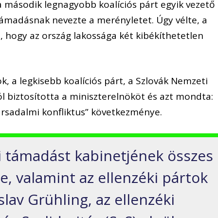
a második legnagyobb koalíciós párt egyik vezető
 támadásnak nevezte a merényletet. Úgy vélte, a
hogy az ország lakossága két kibékíthetetlen
, a legkisebb koalíciós párt, a Szlovák Nemzeti
l biztosította a miniszterelnököt és azt mondta:
ársadalmi konfliktus” következménye.
ni támadást kabinetjének összes
te, valamint az ellenzéki pártok
islav Grühling, az ellenzéki