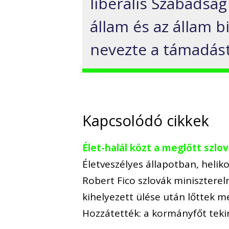
liberális Szabadság
állam és az állam 
nevezte a támadást
Kapcsolódó cikkek
Élet-halál közt a meglőtt szl
Életveszélyes állapotban, helik
Robert Fico szlovák minisztere
kihelyezett ülése után lőttek m
Hozzátették: a kormányfőt tek