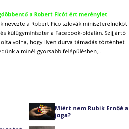
egdöbbentő a Robert Ficót ért merénylet
nevezte a Robert Fico szlovák miniszterelnököt
és külügyminiszter a Facebook-oldalán. Szijjártó
dolta volna, hogy ilyen durva támadás történhet
dünk a minél gyorsabb felépülésben,…
Miért nem Rubik Ernőé a
joga?