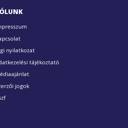
ÓLUNK
mpresszum
apcsolat
ogi nyilatkozat
datkezelési tájékoztató
édiaajánlat
zerzői jogok
szf