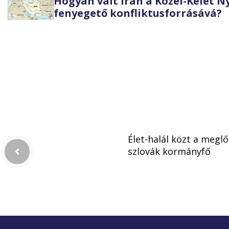
Hogyan vált Irán a Közel-Kelet 
fenyegető konfliktusforrásává?
Élet-halál közt a meglő
szlovák kormányfő