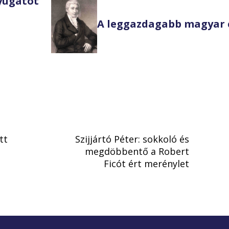
Nyugatot
A leggazdagabb magyar 
tt
Szijjártó Péter: sokkoló és
megdöbbentő a Robert
Ficót ért merénylet