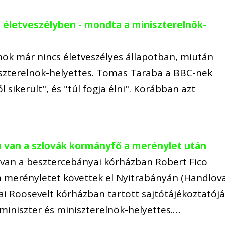
s életveszélyben - mondta a miniszterelnök-
nök már nincs életveszélyes állapotban, miután
niszterelnök-helyettes. Tomas Taraba a BBC-nek
 sikerült", és "túl fogja élni". Korábban azt
an van a szlovák kormányfő a merénylet után
n van a besztercebányai kórházban Robert Fico
en merényletet követtek el Nyitrabányán (Handlov
ai Roosevelt kórházban tartott sajtótájékoztatój
miniszter és miniszterelnök-helyettes.…