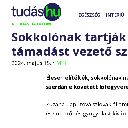
Kilépés
a
EGÉSZSÉG
INTERJÚ
tartalomba
A TUDÁS HATALOM
Sokkolónak tartják
támadást vezető sz
2024. május 15.
•
MTI
Élesen elítélték, sokkolónak 
szerdán elkövetett lőfegyvere
Zuzana Caputová szlovák államf
és sok erőt és gyógyulást kíván