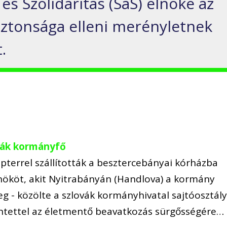
 és Szolidaritás (SaS) elnöke az
biztonsága elleni merényletnek
.
ovák kormányfő
opterrel szállították a besztercebányai kórházba
lnököt, akit Nyitrabányán (Handlova) a kormány
eg - közölte a szlovák kormányhivatal sajtóosztály
intettel az életmentő beavatkozás sürgősségére…