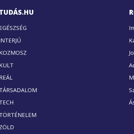
TUDÁS.HU
R
EGÉSZSÉG
I
INTERJÚ
K
KOZMOSZ
J
KULT
A
REÁL
M
TÁRSADALOM
S
TECH
Á
TÖRTÉNELEM
ZÖLD