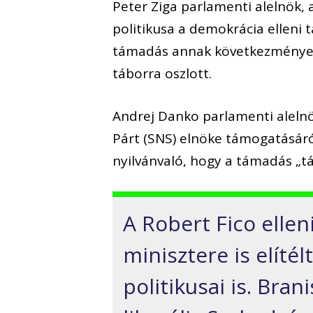
Peter Ziga parlamenti alelnök, 
politikusa a demokrácia elleni
támadás annak következménye, 
táborra oszlott.
Andrej Danko parlamenti alelnök
Párt (SNS) elnöke támogatásáró
nyilvánvaló, hogy a támadás „t
A Robert Fico elle
minisztere is elítél
politikusai is. Bran