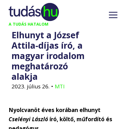
Kilépés
M
a
tartalomba
A TUDÁS HATALOM
Elhunyt a József
Attila-díjas író, a
magyar irodalom
meghatározó
alakja
2023. július 26.
•
MTI
Nyolcvanöt éves korában elhunyt
Cselényi László
író, költő, műfordító és
pedagógus.