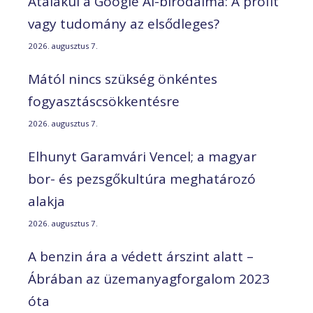
Átalakul a Google AI-birodalma: A profit
vagy tudomány az elsődleges?
2026. augusztus 7.
Mától nincs szükség önkéntes
fogyasztáscsökkentésre
2026. augusztus 7.
Elhunyt Garamvári Vencel; a magyar
bor- és pezsgőkultúra meghatározó
alakja
2026. augusztus 7.
A benzin ára a védett árszint alatt –
Ábrában az üzemanyagforgalom 2023
óta