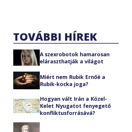
TOVÁBBI HÍREK
A szexrobotok hamarosan
eláraszthatják a világot
Miért nem Rubik Ernőé a
Rubik-kocka joga?
Hogyan vált Irán a Közel-
Kelet Nyugatot fenyegető
konfliktusforrásává?