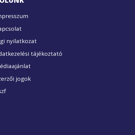
ÓLUNK
mpresszum
apcsolat
ogi nyilatkozat
datkezelési tájékoztató
édiaajánlat
zerzői jogok
szf