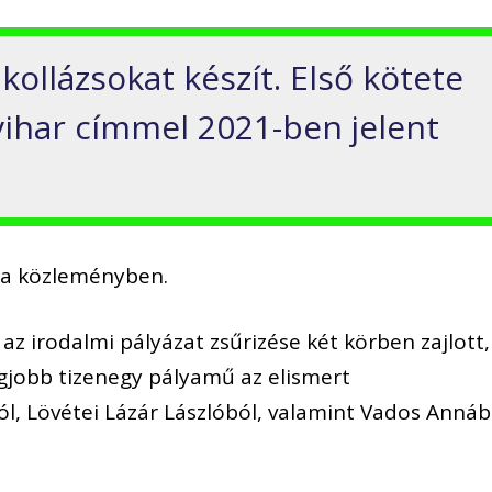
 kollázsokat készít. Első kötete
ihar címmel 2021-ben jelent
ll a közleményben.
z irodalmi pályázat zsűrizése két körben zajlott,
egjobb tizenegy pályamű az elismert
l, Lövétei Lázár Lászlóból, valamint Vados Annáb