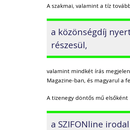
A szakmai, valamint a tíz továb
a közönségdíj nyert
részesül,
valamint mindkét írás megjelen
Magazine-ban, és magyarul a fes
A tizenegy döntős mű elsőként
a SZIFONline iroda