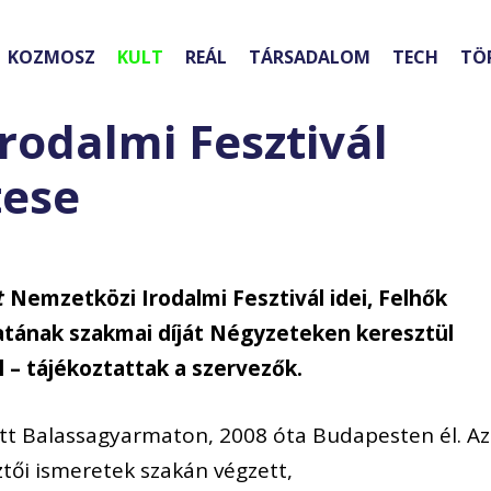
KOZMOSZ
KULT
REÁL
TÁRSADALOM
TECH
TÖ
rodalmi Fesztivál
tese
t
Nemzetközi Irodalmi Fesztivál idei, Felhők
ázatának szakmai díját Négyzeteken keresztül
l – tájékoztattak a szervezők.
tt Balassagyarmaton, 2008 óta Budapesten él. Az
tői ismeretek szakán végzett,