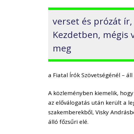
verset és prózát ír,
Kezdetben, mégis v
meg
a Fiatal Írók Szövetségénél – á
A közleményben kiemelik, hogy a
az előválogatás után került a l
szakemberekből, Visky Andrásbó
álló főzsűri elé.