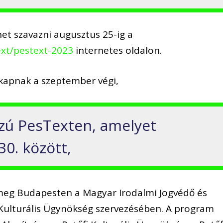
et szavazni augusztus 25-ig a
ext/pestext-2023
internetes oldalon.
 kapnak a szeptember végi,
szú PesTexten, amelyet
30. között,
meg Budapesten a Magyar Irodalmi Jogvédő és
i Kulturális Ügynökség szervezésében. A program