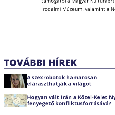
támogatói a Magyar Kultúráért A
Irodalmi Múzeum, valamint a Ne
TOVÁBBI HÍREK
A szexrobotok hamarosan
eláraszthatják a világot
Hogyan vált Irán a Közel-Kelet 
fenyegető konfliktusforrásává?