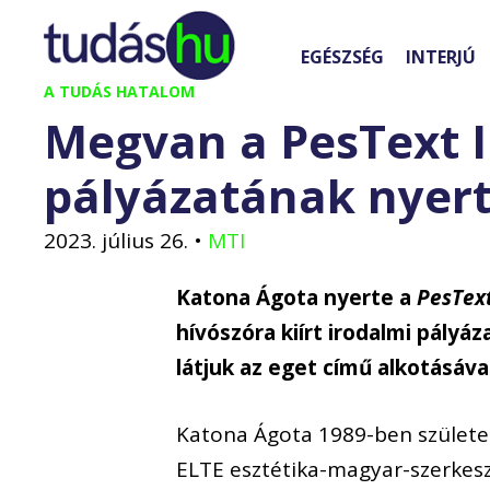
Kilépés
a
EGÉSZSÉG
INTERJÚ
tartalomba
A TUDÁS HATALOM
Megvan a PesText I
pályázatának nyer
2023. július 26.
•
MTI
Katona Ágota nyerte a
PesTex
hívószóra kiírt irodalmi pály
látjuk az eget című alkotásáva
Katona Ágota 1989-ben születe
ELTE esztétika-magyar-szerkesz