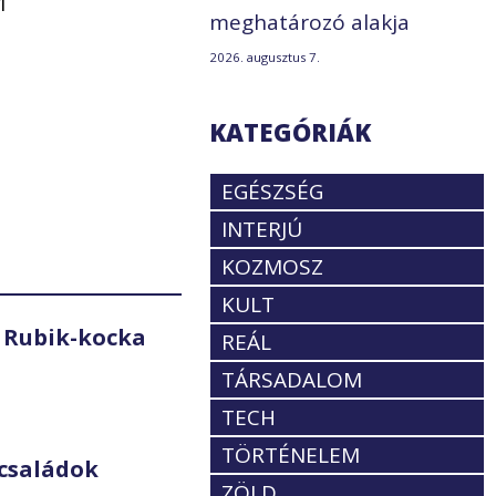
i
meghatározó alakja
2026. augusztus 7.
KATEGÓRIÁK
EGÉSZSÉG
INTERJÚ
KOZMOSZ
KULT
 Rubik-kocka
REÁL
TÁRSADALOM
TECH
TÖRTÉNELEM
családok
ZÖLD