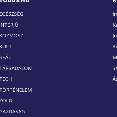
TUDÁS.HU
R
EGÉSZSÉG
I
INTERJÚ
K
KOZMOSZ
J
KULT
A
REÁL
M
TÁRSADALOM
S
TECH
Á
TÖRTÉNELEM
ZÖLD
GAZDASÁG