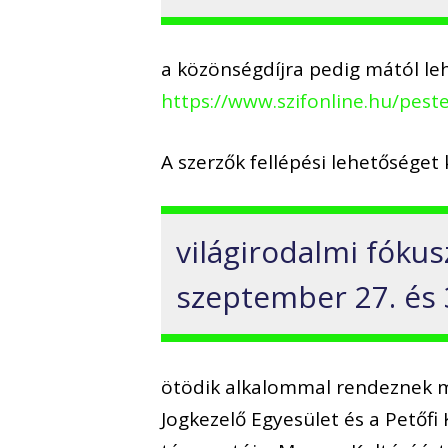
a közönségdíjra pedig mától leh
https://www.szifonline.hu/pest
A szerzők fellépési lehetőséget
világirodalmi fóku
szeptember 27. és 
ötödik alkalommal rendeznek 
Jogkezelő Egyesület és a Petőf