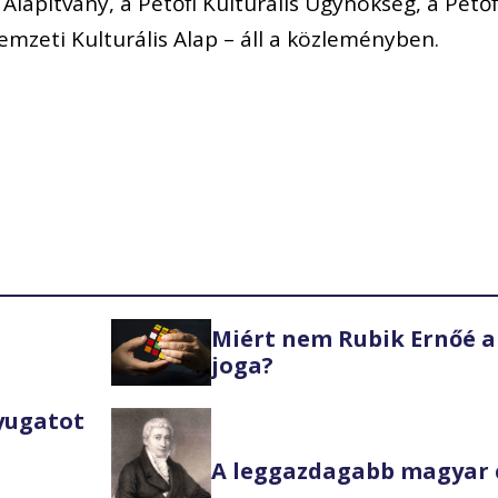
lapítvány, a Petőfi Kulturális Ügynökség, a Petőf
mzeti Kulturális Alap – áll a közleményben.
Miért nem Rubik Ernőé a
joga?
Nyugatot
A leggazdagabb magyar 