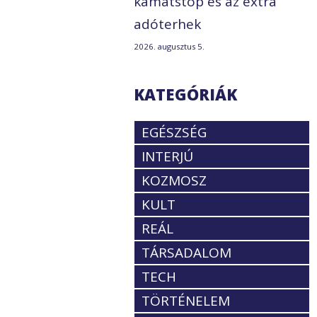
kamatstop és az extra
adóterhek
2026. augusztus 5.
KATEGÓRIÁK
EGÉSZSÉG
INTERJÚ
KOZMOSZ
KULT
REÁL
TÁRSADALOM
TECH
TÖRTÉNELEM