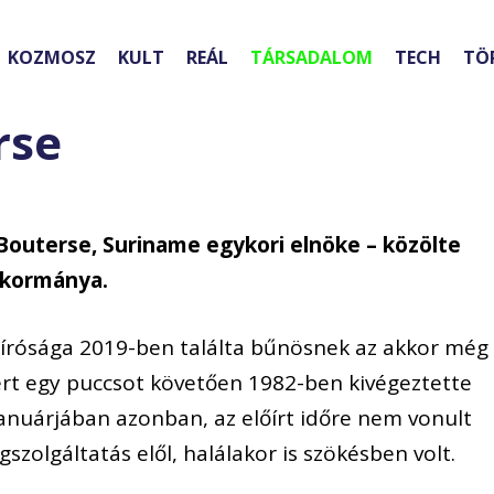
KOZMOSZ
KULT
REÁL
TÁRSADALOM
TECH
TÖ
rse
Bouterse, Suriname egykori elnöke – közölte
 kormánya.
bírósága 2019-ben találta bűnösnek az akkor még
ért egy puccsot követően 1982-ben kivégeztette
4 januárjában azonban, az előírt időre nem vonult
szolgáltatás elől, halálakor is szökésben volt.