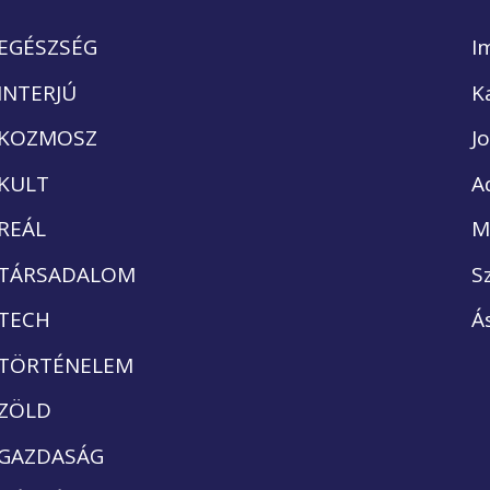
EGÉSZSÉG
I
INTERJÚ
K
KOZMOSZ
J
KULT
A
REÁL
M
TÁRSADALOM
S
TECH
Á
TÖRTÉNELEM
ZÖLD
GAZDASÁG