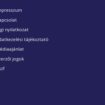
mpresszum
apcsolat
ogi nyilatkozat
datkezelési tájékoztató
édiaajánlat
zerzői jogok
szf