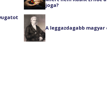
joga?
Nyugatot
A leggazdagabb magyar 