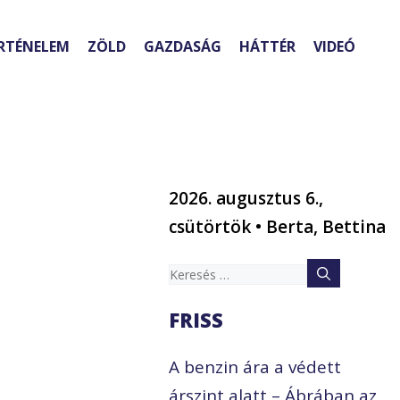
RTÉNELEM
ZÖLD
GAZDASÁG
HÁTTÉR
VIDEÓ
2026. augusztus 6.,
csütörtök • Berta, Bettina
Keresés:
FRISS
A benzin ára a védett
árszint alatt – Ábrában az