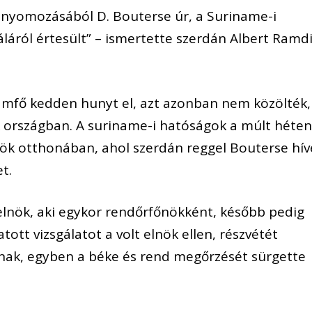
t nyomozásából D. Bouterse úr, a Suriname-i
láról értesült” – ismertette szerdán Albert Ramd
llamfő kedden hunyt el, azt azonban nem közölték,
 országban. A suriname-i hatóságok a múlt héte
nök otthonában, ahol szerdán reggel Bouterse hív
t.
elnök, aki egykor rendőrfőnökként, később pedig
tott vizsgálatot a volt elnök ellen, részvétét
ának, egyben a béke és rend megőrzését sürgette