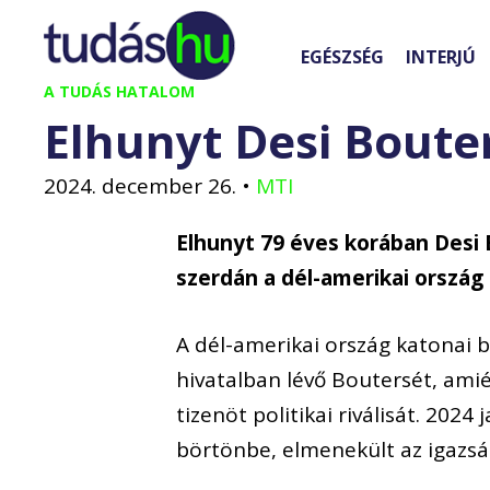
Kilépés
a
EGÉSZSÉG
INTERJÚ
tartalomba
A TUDÁS HATALOM
Elhunyt Desi Boute
2024. december 26.
•
MTI
Elhunyt 79 éves korában Desi 
szerdán a dél-amerikai ország
A dél-amerikai ország katonai 
hivatalban lévő Boutersét, ami
tizenöt politikai riválisát. 202
börtönbe, elmenekült az igazság