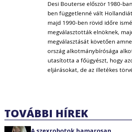
Desi Bouterse először 1980-ba
ben függetlenné vált Hollandi
majd 1990-ben rövid időre ism
megválasztották elnöknek, majd
megválasztását követően amnes
ország alkotmánybírósága alkot
utasította a főügyészt, hogy azon
eljárásokat, de az illetékes törv
TOVÁBBI HÍREK
A szexrobotok hamarosan