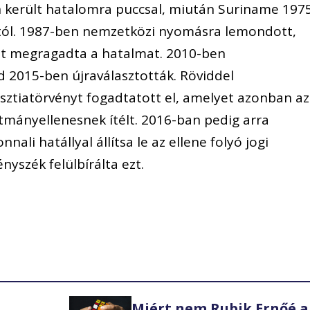
n került hatalomra puccsal, miután Suriname 197
ától. 1987-ben nemzetközi nyomásra lemondott,
ét megragadta a hatalmat. 2010-ben
 2015-ben újraválasztották. Röviddel
ztiatörvényt fogadtatott el, amelyet azonban az
mányellenesnek ítélt. 2016-ban pedig arra
nali hatállyal állítsa le az ellene folyó jogi
ényszék felülbírálta ezt.
Miért nem Rubik Ernőé a