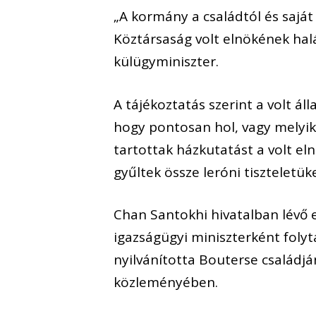
„A kormány a családtól és sajá
Köztársaság volt elnökének halá
külügyminiszter.
A tájékoztatás szerint a volt á
hogy pontosan hol, vagy melyik
tartottak házkutatást a volt el
gyűltek össze leróni tiszteletüke
Chan Santokhi hivatalban lévő 
igazságügyi miniszterként folyta
nyilvánította Bouterse családj
közleményében.