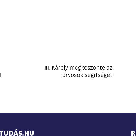
III. Károly megköszönte az
4
orvosok segítségét
TUDÁS.HU
R