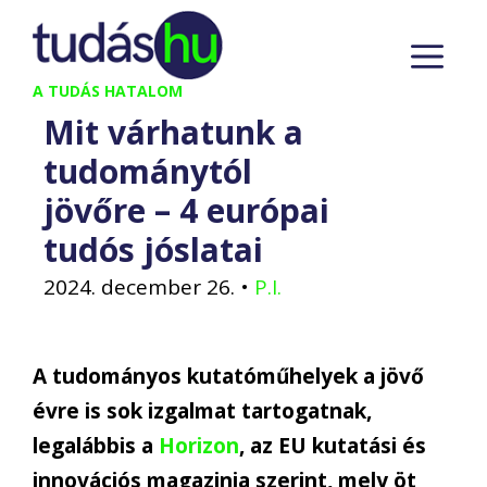
Kilépés
M
a
tartalomba
A TUDÁS HATALOM
Mit várhatunk a
tudománytól
jövőre – 4 európai
tudós jóslatai
2024. december 26.
•
P.I.
A tudományos kutatóműhelyek a jövő
évre is sok izgalmat tartogatnak,
legalábbis a
Horizon
, az EU kutatási és
innovációs magazinja szerint, mely öt