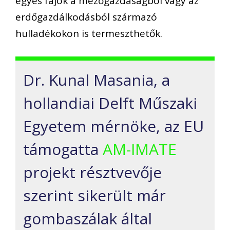
egyes fajok a mezőgazdaságból vagy az
erdőgazdálkodásból származó
hulladékokon is termeszthetők.
Dr. Kunal Masania, a
hollandiai Delft Műszaki
Egyetem mérnöke, az EU
támogatta
AM-IMATE
projekt résztvevője
szerint sikerült már
gombaszálak által