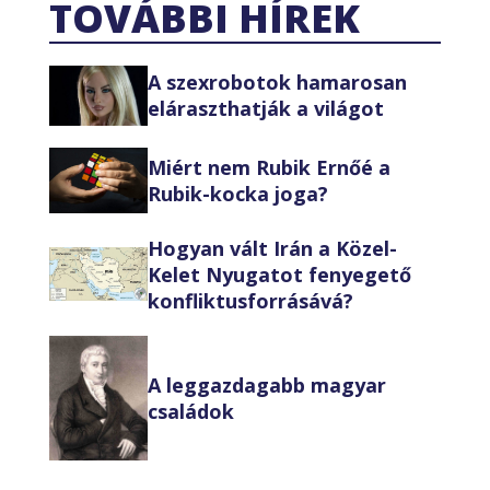
TOVÁBBI HÍREK
A szexrobotok hamarosan
eláraszthatják a világot
Miért nem Rubik Ernőé a
Rubik-kocka joga?
Hogyan vált Irán a Közel-
Kelet Nyugatot fenyegető
konfliktusforrásává?
A leggazdagabb magyar
családok