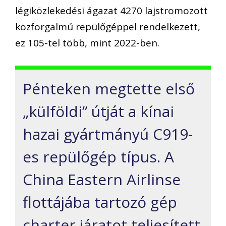
légiközlekedési ágazat 4270 lajstromozott
közforgalmú repülőgéppel rendelkezett,
ez 105-tel több, mint 2022-ben.
Pénteken megtette első
„külföldi” útját a kínai
hazai gyártmányú C919-
es repülőgép típus. A
China Eastern Airlinse
flottájába tartozó gép
charter járatot teljesített