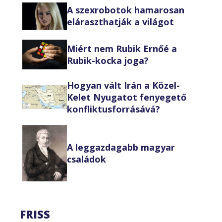
A szexrobotok hamarosan
eláraszthatják a világot
Miért nem Rubik Ernőé a
Rubik-kocka joga?
Hogyan vált Irán a Közel-
Kelet Nyugatot fenyegető
konfliktusforrásává?
A leggazdagabb magyar
családok
FRISS