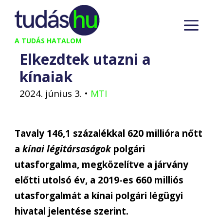
Kilépés
M
a
tartalomba
A TUDÁS HATALOM
Elkezdtek utazni a
kínaiak
2024. június 3.
•
MTI
Tavaly 146,1 százalékkal 620 millióra nőtt
a
kínai légitársaságok
polgári
utasforgalma, megközelítve a járvány
előtti utolsó év, a 2019-es 660 milliós
utasforgalmát a kínai polgári légügyi
hivatal jelentése szerint.