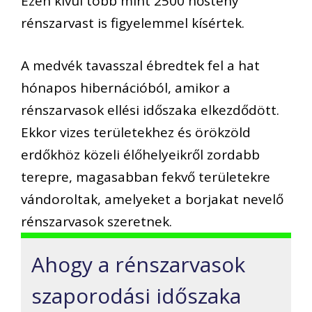
Ezen kívül több mint 2500 nőstény
rénszarvast is figyelemmel kísértek.
A medvék tavasszal ébredtek fel a hat
hónapos hibernációból, amikor a
rénszarvasok ellési időszaka elkezdődött.
Ekkor vizes területekhez és örökzöld
erdőkhöz közeli élőhelyeikről zordabb
terepre, magasabban fekvő területekre
vándoroltak, amelyeket a borjakat nevelő
rénszarvasok szeretnek.
Ahogy a rénszarvasok
szaporodási időszaka