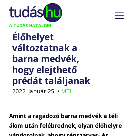
Kilépés
M
a
tartalomba
A TUDÁS HATALOM
Élőhelyet
változtatnak a
barna medvék,
hogy elejthető
prédát találjanak
2022. január 25.
•
MTI
Amint a ragadozó barna medvék a téli
álom után felébrednek, olyan élőhelyre
vándorolnak, ahogy rénszarvas- és