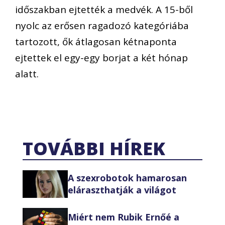
időszakban ejtették a medvék. A 15-ből
nyolc az erősen ragadozó kategóriába
tartozott, ők átlagosan kétnaponta
ejtettek el egy-egy borjat a két hónap
alatt.
TOVÁBBI HÍREK
A szexrobotok hamarosan
eláraszthatják a világot
Miért nem Rubik Ernőé a