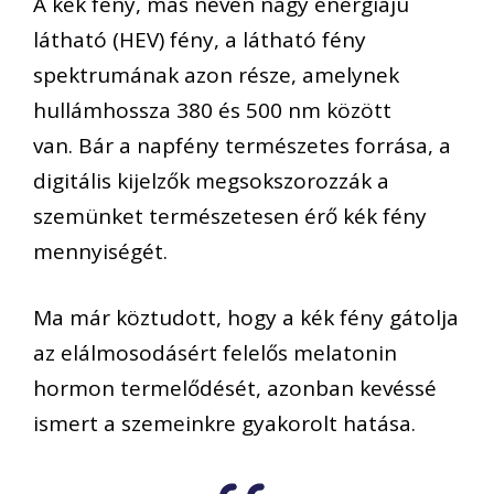
A kék fény, más néven nagy energiájú
látható (HEV) fény, a látható fény
spektrumának azon része, amelynek
hullámhossza 380 és 500 nm között
van. Bár a napfény természetes forrása, a
digitális kijelzők megsokszorozzák a
szemünket természetesen érő kék fény
mennyiségét.
Ma már köztudott, hogy a kék fény gátolja
az elálmosodásért felelős melatonin
hormon termelődését, azonban kevéssé
ismert a szemeinkre gyakorolt hatása.