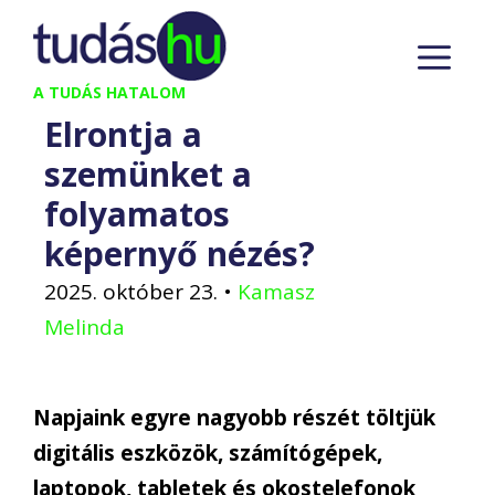
Kilépés
M
a
tartalomba
A TUDÁS HATALOM
Elrontja a
szemünket a
folyamatos
képernyő nézés?
2025. október 23.
•
Kamasz
Melinda
Napjaink egyre nagyobb részét töltjük
digitális eszközök, számítógépek,
laptopok, tabletek és okostelefonok