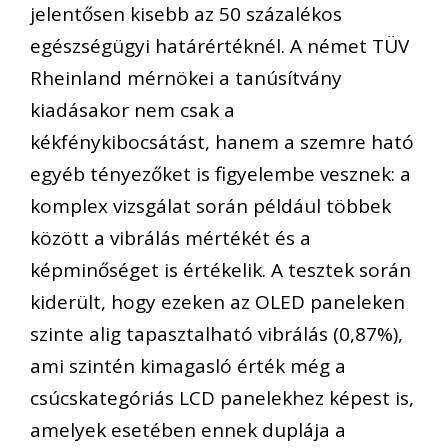
jelentősen kisebb az 50 százalékos
egészségügyi határértéknél. A német TÜV
Rheinland mérnökei a tanúsítvány
kiadásakor nem csak a
kékfénykibocsátást, hanem a szemre ható
egyéb tényezőket is figyelembe vesznek: a
komplex vizsgálat során például többek
között a vibrálás mértékét és a
képminőséget is értékelik. A tesztek során
kiderült, hogy ezeken az OLED paneleken
szinte alig tapasztalható vibrálás (0,87%),
ami szintén kimagasló érték még a
csúcskategóriás LCD panelekhez képest is,
amelyek esetében ennek duplája a