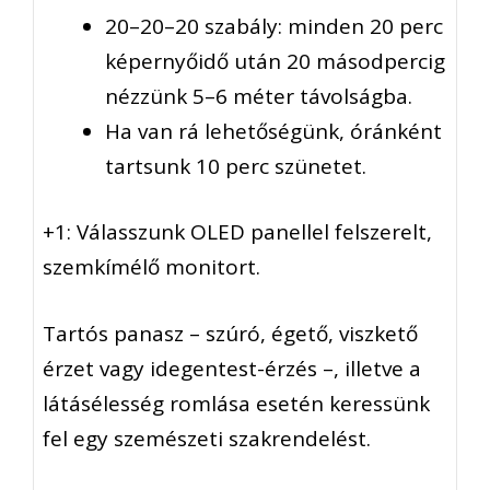
20–20–20 szabály: minden 20 perc
képernyőidő után 20 másodpercig
nézzünk 5–6 méter távolságba.
Ha van rá lehetőségünk, óránként
tartsunk 10 perc szünetet.
+1: Válasszunk OLED panellel felszerelt,
szemkímélő monitort.
Tartós panasz – szúró, égető, viszkető
érzet vagy idegentest-érzés –, illetve a
látásélesség romlása esetén keressünk
fel egy szemészeti szakrendelést.