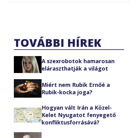
TOVÁBBI HÍREK
A szexrobotok hamarosan
eláraszthatják a világot
Miért nem Rubik Ernőé a
Rubik-kocka joga?
Hogyan vált Irán a Közel-
Kelet Nyugatot fenyegető
konfliktusforrásává?