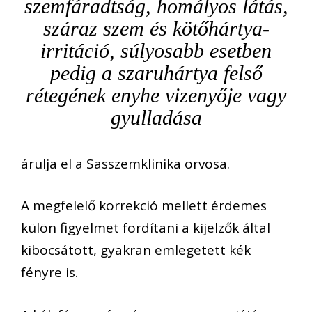
szemfáradtság, homályos látás,
száraz szem és kötőhártya-
irritáció, súlyosabb esetben
pedig a szaruhártya felső
rétegének enyhe vizenyője vagy
gyulladása
árulja el a Sasszemklinika orvosa.
A megfelelő korrekció mellett érdemes
külön figyelmet fordítani a kijelzők által
kibocsátott, gyakran emlegetett kék
fényre is.