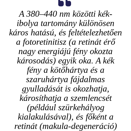
A 380–440 nm közötti kék-
ibolya tartomány különösen
káros hatású, és feltételezhetően
a fotoretinitisz (a retinát érő
nagy energiájú fény okozta
károsodás) egyik oka. A kék
fény a kötőhártya és a
szaruhártya fájdalmas
gyulladását is okozhatja,
károsíthatja a szemlencsét
(például szürkehályog
kialakulásával), és főként a
retinát (makula-degeneráció)