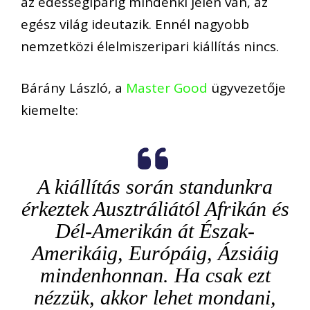
az édességiparig mindenki jelen van, az
egész világ ideutazik. Ennél nagyobb
nemzetközi élelmiszeripari kiállítás nincs.
Bárány László, a
Master Good
ügyvezetője
kiemelte:
A kiállítás során standunkra
érkeztek Ausztráliától Afrikán és
Dél-Amerikán át Észak-
Amerikáig, Európáig, Ázsiáig
mindenhonnan. Ha csak ezt
nézzük, akkor lehet mondani,