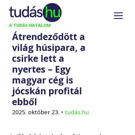
Kilépés
M
a
tartalomba
A TUDÁS HATALOM
Átrendeződött a
világ húsipara, a
csirke lett a
nyertes – Egy
magyar cég is
jócskán profitál
ebből
2025. október 23.
•
tudás.hu