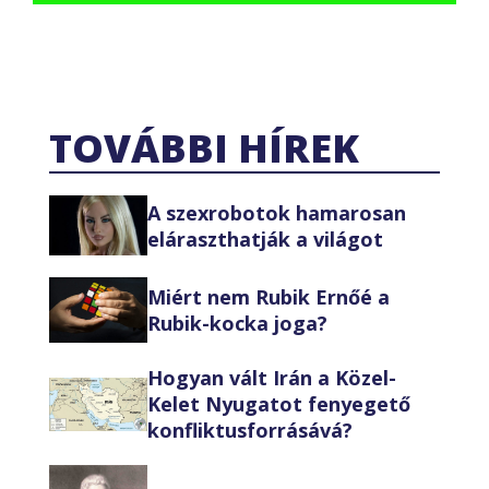
TOVÁBBI HÍREK
A szexrobotok hamarosan
eláraszthatják a világot
Miért nem Rubik Ernőé a
Rubik-kocka joga?
Hogyan vált Irán a Közel-
Kelet Nyugatot fenyegető
konfliktusforrásává?