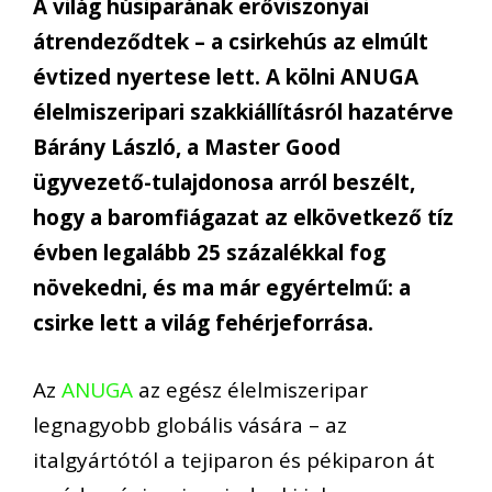
A világ húsiparának erőviszonyai
átrendeződtek – a csirkehús az elmúlt
évtized nyertese lett. A kölni ANUGA
élelmiszeripari szakkiállításról hazatérve
Bárány László, a Master Good
ügyvezető-tulajdonosa arról beszélt,
hogy a baromfiágazat az elkövetkező tíz
évben legalább 25 százalékkal fog
növekedni, és ma már egyértelmű: a
csirke lett a világ fehérjeforrása.
Az
ANUGA
az egész élelmiszeripar
legnagyobb globális vására – az
italgyártótól a tejiparon és pékiparon át