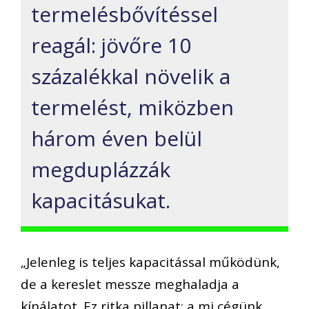
termelésbővítéssel
reagál: jövőre 10
százalékkal növelik a
termelést, miközben
három éven belül
megduplázzák
kapacitásukat.
„Jelenleg is teljes kapacitással működünk,
de a kereslet messze meghaladja a
kínálatot. Ez ritka pillanat: a mi cégünk