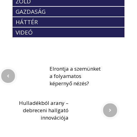
ZÖLD
GAZDASÁG
HÁTTÉR
VIDEÓ
Elrontja a szemünket
a folyamatos
képernyő nézés?
Hulladékból arany –
debreceni hallgató
innovációja