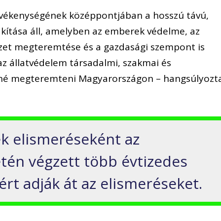
tevékenységének középpontjában a hosszú távú,
akítása áll, amelyben az emberek védelme, az
ezet megteremtése és a gazdasági szempont is
az állatvédelem társadalmi, szakmai és
tné megteremteni Magyarországon – hangsúlyozt
k elismeréseként az
etén végzett több évtizedes
t adják át az elismeréseket.