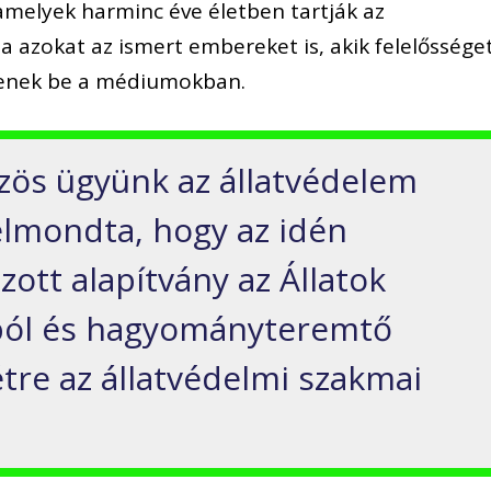
, amelyek harminc éve életben tartják az
a azokat az ismert embereket is, akik felelőssége
öltenek be a médiumokban.
özös ügyünk az állatvédelem
elmondta, hogy az idén
ott alapítvány az Állatok
ából és hagyományteremtő
tre az állatvédelmi szakmai