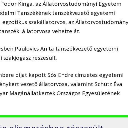
at Fodor Kinga, az Állatorvostudományi Egyetem
védelmi Tanszékének tanszékvezető egyetemi
 egzotikus szakállatorvos, az Állatorvostudomány
anszéki állatorvosa vehette át.
résben Paulovics Anita tanszékvezető egyetemi
i szakjogász részesült.
embere díjat kapott Sós Endre címzetes egyetemi
vénykert vezető állatorvosa, valamint Schütz Éva
gyar Magánállatkertek Országos Egyesületének