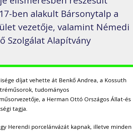
dője elismerésben részesült
17-ben alakult Bársonytalp a
sület vezetője, valamint Némedi
ő Szolgálat Alapítvány
yisége díjat vehette át Benkő Andrea, a Kossuth
portréműsorok, tudományos
műsorvezetője, a Herman Ottó Országos Állat-és
égi tagja.
 egy Herendi porcelánvázát kapnak, illetve minden