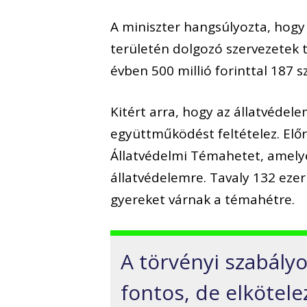
A miniszter hangsúlyozta, hog
területén dolgozó szervezetek 
évben 500 millió forinttal 187 
Kitért arra, hogy az állatvédel
együttműködést feltételez. Elő
Állatvédelmi Témahetet, amelye
állatvédelemre. Tavaly 132 eze
gyereket várnak a témahétre.
A törvényi szabály
fontos, de elkötel