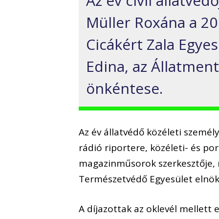
Az év civil állatvé
Müller Roxána a 20
Cicákért Zala Egye
Edina, az Állatment
önkéntese.
Az év állatvédő közéleti személ
rádió riportere, közéleti- és 
magazinműsorok szerkesztője, 
Természetvédő Egyesület elnöks
A díjazottak az oklevél mellett