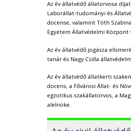
Az év állatvédő állatorvosa díj
Laborállat-tudományi és Állat
docense, valamint Tóth Szabina
Egyetem Állatvédelmi Központ t
Az év állatvédő jogásza elisme
tanár és Nagy Csilla állatvédelm
Az év állatvédő állatkerti szak
docens, a Fővárosi Állat- és Nö
egzotikus szakállatorvos, a Ma
alelnöke.