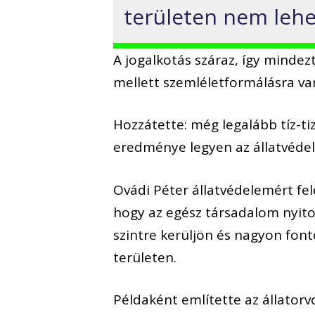
területen nem lehet
A jogalkotás száraz, így mindez
mellett szemléletformálásra va
Hozzátette: még legalább tíz-ti
eredménye legyen az állatvéde
Ovádi Péter állatvédelemért fe
hogy az egész társadalom nyit
szintre kerüljön és nagyon fon
területen.
Példaként említette az állatorv