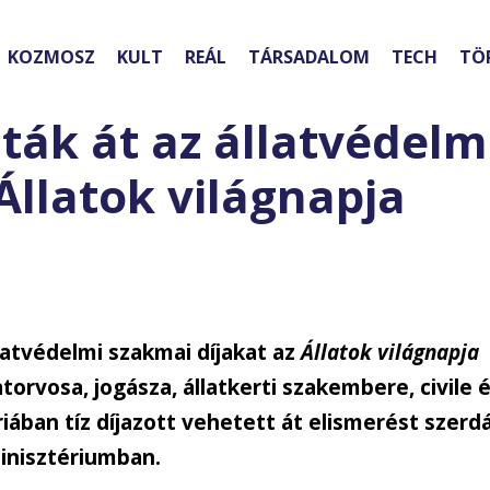
KOZMOSZ
KULT
REÁL
TÁRSADALOM
TECH
TÖ
ták át az állatvédelm
Állatok világnapja
latvédelmi szakmai díjakat az
Állatok világnapja
atorvosa, jogásza, állatkerti szakembere, civile 
iában tíz díjazott vehetett át elismerést szerd
inisztériumban.