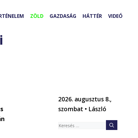
RTÉNELEM
ZÖLD
GAZDASÁG
HÁTTÉR
VIDEÓ
i
2026. augusztus 8.,
és
szombat • László
án
Keresés: