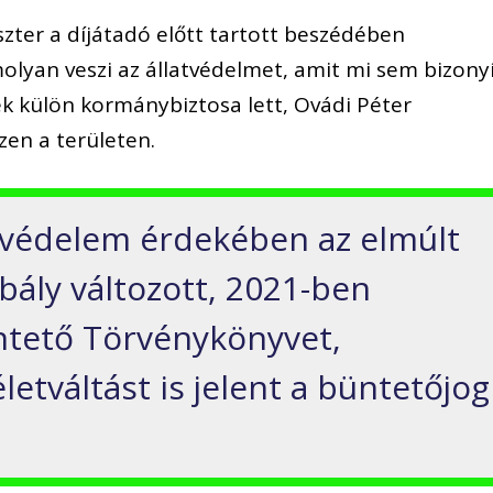
zter a díjátadó előtt tartott beszédében
yan veszi az állatvédelmet, amit mi sem bizony
k külön kormánybiztosa lett, Ovádi Péter
zen a területen.
atvédelem érdekében az elmúlt
bály változott, 2021-ben
ntető Törvénykönyvet,
etváltást is jelent a büntetőjog