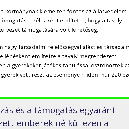
y a kormánynak kiemelten fontos az állatvédelem
támogatása. Példaként említette, hogy a tavalyi
szervezet támogatására volt lehetőség.
em nagy társadalmi felelősségvállalást és társadal
re lépésként említette a tavaly megrendezett
n a gyerekeket játékos tanulással ösztönözték a
r gyerek vett részt az eseményen, idén már 220 ez
ozás és a támogatás egyaránt
ezett emberek nélkül ezen a