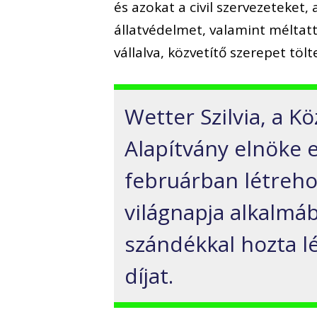
és azokat a civil szervezeteket
állatvédelmet, valamint méltatt
vállalva, közvetítő szerepet t
Wetter Szilvia, a K
Alapítvány elnöke 
februárban létrehoz
világnapja alkalm
szándékkal hozta lé
díjat.