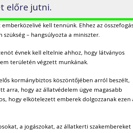
 előre jutni.
t emberközelivé kell tennünk. Ehhez az összefogá
n szükség – hangsúlyozta a miniszter.
zenöt évnek kell eltelnie ahhoz, hogy látványos
lem területén végzett munkának.
lelős kormánybiztos köszöntőjében arról beszélt,
ott arra, hogy az állatvédelem ügye magasabb
tos, hogy elkötelezett emberek dolgozzanak ezen 
osokat, a jogászokat, az állatkerti szakembereket