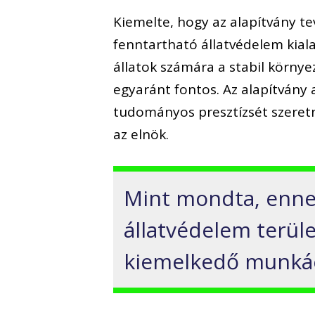
Kiemelte, hogy az alapítvány 
fenntartható állatvédelem kial
állatok számára a stabil körny
egyaránt fontos. Az alapítvány 
tudományos presztízsét szere
az elnök.
Mint mondta, enne
állatvédelem terül
kiemelkedő munkáér