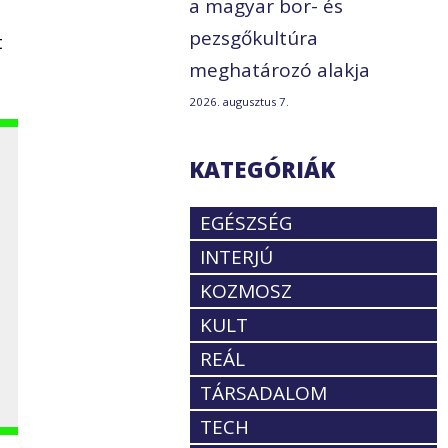
a magyar bor- és
pezsgőkultúra
t
meghatározó alakja
2026. augusztus 7.
KATEGÓRIÁK
EGÉSZSÉG
INTERJÚ
KOZMOSZ
KULT
REÁL
TÁRSADALOM
TECH