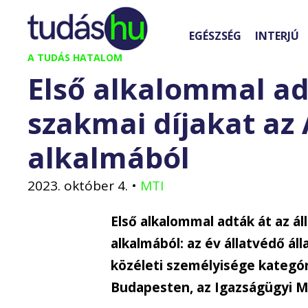
Kilépés
a
EGÉSZSÉG
INTERJÚ
tartalomba
A TUDÁS HATALOM
Első alkalommal ad
szakmai díjakat az 
alkalmából
2023. október 4.
•
MTI
Első alkalommal adták át az ál
alkalmából: az év állatvédő áll
közéleti személyisége kategór
Budapesten, az Igazságügyi M