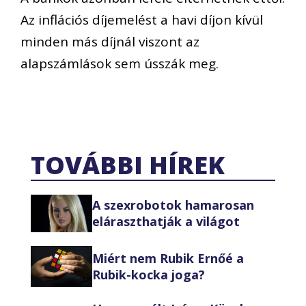
Az inflációs díjemelést a havi díjon kívül
minden más díjnál viszont az
alapszámlások sem ússzák meg.
TOVÁBBI HÍREK
A szexrobotok hamarosan
eláraszthatják a világot
Miért nem Rubik Ernőé a
Rubik-kocka joga?