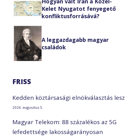
Hogyan vált Irán a Közel-
Kelet Nyugatot fenyegető
konfliktusforrásává?
A leggazdagabb magyar
családok
FRISS
Kedden köztársasági elnökválasztás lesz
2026. augusztus 5.
Magyar Telekom: 88 százalékos az 5G
lefedettsége lakosságarányosan