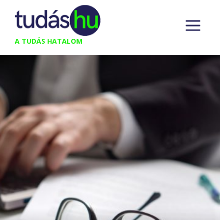
Kilépés
M
a
tartalomba
A TUDÁS HATALOM