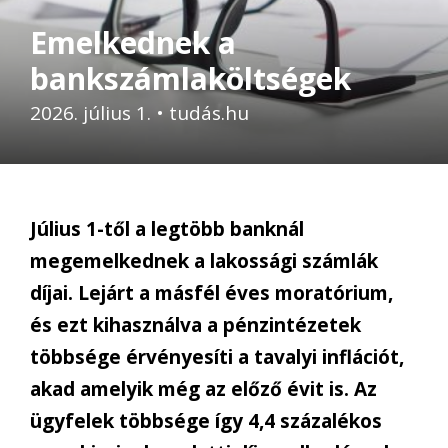
Emelkednek a
bankszámlaköltségek
2026. július 1.
•
tudás.hu
Július 1-től a legtöbb banknál
megemelkednek a lakossági számlák
díjai. Lejárt a másfél éves moratórium,
és ezt kihasználva a pénzintézetek
többsége érvényesíti a tavalyi inflációt,
akad amelyik még az előző évit is. Az
ügyfelek többsége így 4,4 százalékos