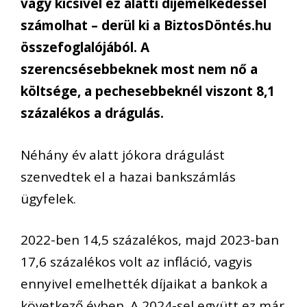
vagy kicsivel ez alatti díjemelkedéssel
számolhat – derül ki a BiztosDöntés.hu
összefoglalójából. A
szerencsésebbeknek most nem nő a
költsége, a pechesebbeknél viszont 8,1
százalékos a drágulás.
Néhány év alatt jókora drágulást
szenvedtek el a hazai bankszámlás
ügyfelek.
2022-ben 14,5 százalékos, majd 2023-ban
17,6 százalékos volt az infláció, vagyis
ennyivel emelhették díjaikat a bankok a
következő évben. A 2024-sel együtt ez már