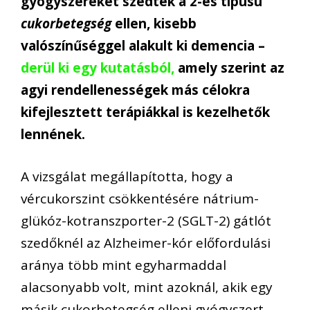
gyógyszereket szedtek a 2-es típusú
cukorbetegség
ellen, kisebb
valószínűséggel alakult ki demencia –
derül ki egy kutatásból,
amely szerint az
agyi rendellenességek más célokra
kifejlesztett terápiákkal is kezelhetők
lennének.
A vizsgálat megállapította, hogy a
vércukorszint csökkentésére nátrium-
glükóz-kotranszporter-2 (SGLT-2) gátlót
szedőknél az Alzheimer-kór előfordulási
aránya több mint egyharmaddal
alacsonyabb volt, mint azoknál, akik egy
másik cukorbetegség elleni gyógyszert