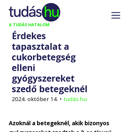
Kilépés
M
a
tartalomba
A TUDÁS HATALOM
Érdekes
tapasztalat a
cukorbetegség
elleni
gyógyszereket
szedő betegeknél
2024. október 14.
•
tudás.hu
Azoknál a betegeknél, akik bizonyos