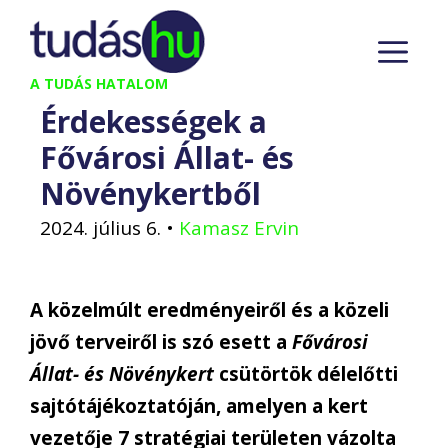
Kilépés
M
a
tartalomba
A TUDÁS HATALOM
Érdekességek a
Fővárosi Állat- és
Növénykertből
2024. július 6.
•
Kamasz Ervin
A közelmúlt eredményeiről és a közeli
jövő terveiről is szó esett a
Fővárosi
Állat- és Növénykert
csütörtök délelőtti
sajtótájékoztatóján, amelyen a kert
vezetője 7 stratégiai területen vázolta