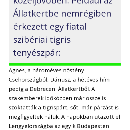
közeljövőben. Például az
Állatkertbe nemrégiben
érkezett egy fiatal
szibériai tigris
tenyészpár:
Agnes, a hároméves nőstény
Csehországból, Dáriusz, a hétéves hím
pedig a Debreceni Állatkertből. A
szakemberek időközben már össze is
szoktatták a tigrispárt, sőt, már párzást is
megfigyeltek náluk. A napokban utazott el
Lengyelországba az egyik Budapesten