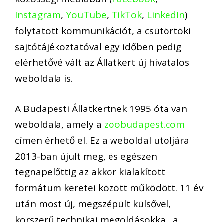
Instagram
,
YouTube
,
TikTok
,
LinkedIn
)
folytatott kommunikációt, a csütörtöki
sajtótájékoztatóval egy időben pedig
elérhetővé vált az Állatkert új hivatalos
weboldala is.
A Budapesti Állatkertnek 1995 óta van
weboldala, amely a
zoobudapest.com
címen érhető el. Ez a weboldal utoljára
2013-ban újult meg, és egészen
tegnapelőttig az akkor kialakított
formátum keretei között működött. 11 év
után most új, megszépült külsővel,
korszerű technikai megoldásokkal, a