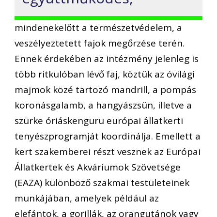
mindenekelőtt a természetvédelem, a
veszélyeztetett fajok megőrzése terén.
Ennek érdekében az intézmény jelenleg is
több ritkulóban lévő faj, köztük az óvilági
majmok közé tartozó mandrill, a pompás
koronásgalamb, a hangyászsün, illetve a
szürke óriáskenguru európai állatkerti
tenyészprogramját koordinálja. Emellett a
kert szakemberei részt vesznek az Európai
Állatkertek és Akváriumok Szövetsége
(EAZA) különböző szakmai testületeinek
munkájában, amelyek például az
elefántok, a gorillák, az orangutánok vagy