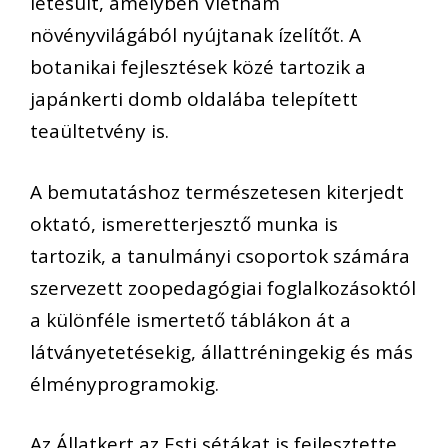
létesült, amelyben Vietnám
növényvilágából nyújtanak ízelítőt. A
botanikai fejlesztések közé tartozik a
japánkerti domb oldalába telepített
teaültetvény is.
A bemutatáshoz természetesen kiterjedt
oktató, ismeretterjesztő munka is
tartozik, a tanulmányi csoportok számára
szervezett zoopedagógiai foglalkozásoktól
a különféle ismertető táblákon át a
látványetetésekig, állattréningekig és más
élményprogramokig.
Az Állatkert az Esti sétákat is fejlesztette.