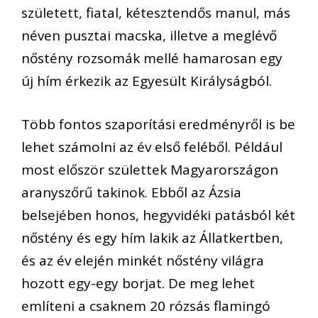
született, fiatal, kétesztendős manul, más
néven pusztai macska, illetve a meglévő
nőstény rozsomák mellé hamarosan egy
új hím érkezik az Egyesült Királyságból.
Több fontos szaporítási eredményről is be
lehet számolni az év első feléből. Például
most először születtek Magyarországon
aranyszőrű takinok. Ebből az Ázsia
belsejében honos, hegyvidéki patásból két
nőstény és egy hím lakik az Állatkertben,
és az év elején minkét nőstény világra
hozott egy-egy borjat. De meg lehet
említeni a csaknem 20 rózsás flamingó