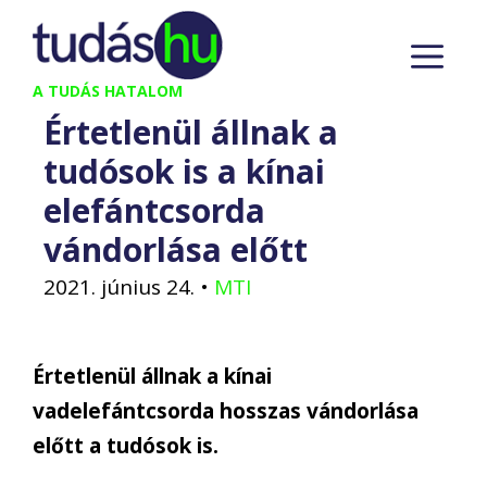
Kilépés
M
a
tartalomba
A TUDÁS HATALOM
Értetlenül állnak a
tudósok is a kínai
elefántcsorda
vándorlása előtt
2021. június 24.
•
MTI
Értetlenül állnak a kínai
vadelefántcsorda hosszas vándorlása
előtt a tudósok is.