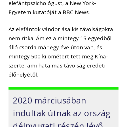
elefántpszichológust, a New York-i
Egyetem kutatóját a BBC News.
Az elefántok vándorlása kis távolságokra
nem ritka. Ám ez a mintegy 15 egyedből
álló csorda már egy éve úton van, és
mintegy 500 kilométert tett meg Kína-
szerte, ami hatalmas távolság eredeti
élőhelyétől.
2020 márciusában
indultak útnak az ország
délnyugati részén lévő