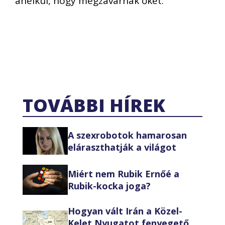
anélkül, hogy megzavarnák őket.
TOVÁBBI HÍREK
A szexrobotok hamarosan
eláraszthatják a világot
Miért nem Rubik Ernőé a
Rubik-kocka joga?
Hogyan vált Irán a Közel-
Kelet Nyugatot fenyegető