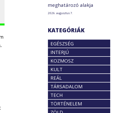
meghatározó alakja
2026. augusztus 7.
KATEGÓRIÁK
em
EGÉSZSÉG
,
INTERJÚ
KOZMOSZ
KULT
REÁL
TÁRSADALOM
TECH
TÖRTÉNELEM
t
ZÖLD