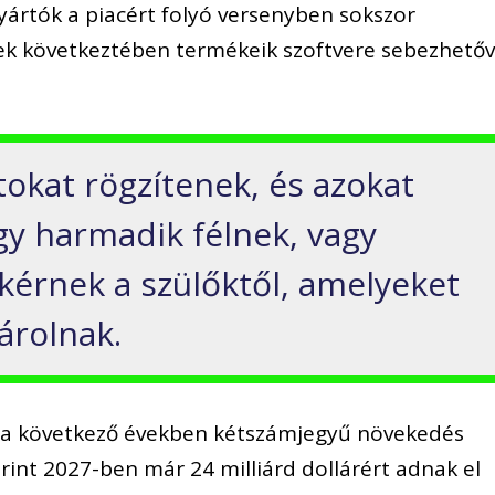
yártók a piacért folyó versenyben sokszor
ek következtében termékeik szoftvere sebezhető
tokat rögzítenek, és azokat
gy harmadik félnek, vagy
kérnek a szülőktől, amelyeket
árolnak.
n a következő években kétszámjegyű növekedés
erint 2027-ben már 24 milliárd dollárért adnak el