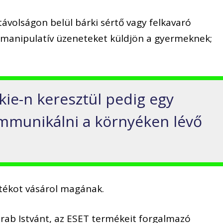
távolságon belül bárki sértő vagy felkavaró
ve manipulatív üzeneteket küldjön a gyermeknek;
lkie-n keresztül pedig egy
mmunikálni a környéken lévő
átékot vásárol magának.
rab Istvánt, az ESET termékeit forgalmazó