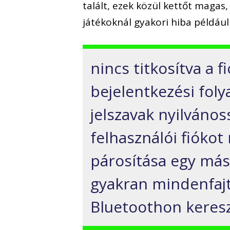
talált, ezek közül kettőt maga
játékoknál gyakori hiba például
nincs titkosítva a f
bejelentkezési foly
jelszavak nyilvános
felhasználói fiókot
párosítása egy mási
gyakran mindenfajta
Bluetoothon keresz