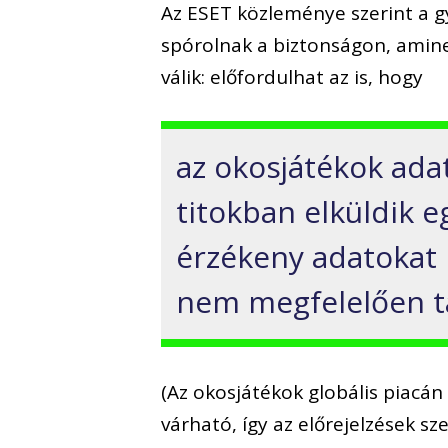
Az ESET közleménye szerint a g
spórolnak a biztonságon, amin
válik: előfordulhat az is, hogy
az okosjátékok ada
titokban elküldik e
érzékeny adatokat 
nem megfelelően t
(Az okosjátékok globális piacá
várható, így az előrejelzések sz