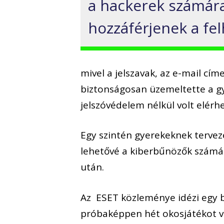
a hackerek számára
hozzáférjenek a fe
mivel a jelszavak, az e-mail cí
biztonságosan üzemeltette a gy
jelszóvédelem nélkül volt elérh
Egy szintén gyerekeknek terveze
lehetővé a kiberbűnözők számá
után.
Az ESET közleménye idézi egy b
próbaképpen hét okosjátékot v