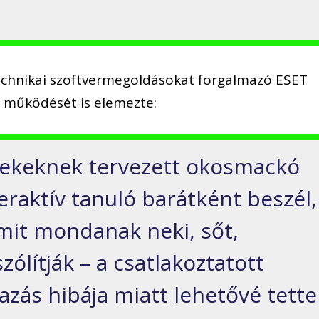
technikai szoftvermegoldásokat forgalmazó ESET
 működését is elemezte:
mekeknek tervezett okosmackó
eraktív tanuló barátként beszél,
amit mondanak neki, sőt,
zólítják – a csatlakoztatott
azás hibája miatt lehetővé tette