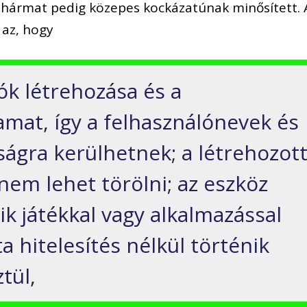
s, hármat pedig közepes kockázatúnak minősített. 
 az, hogy
iók létrehozása és a
amat, így a felhasználónevek és
ságra kerülhetnek; a létrehozot
 nem lehet törölni; az eszköz
k játékkal vagy alkalmazással
 hitelesítés nélkül történik
tül,