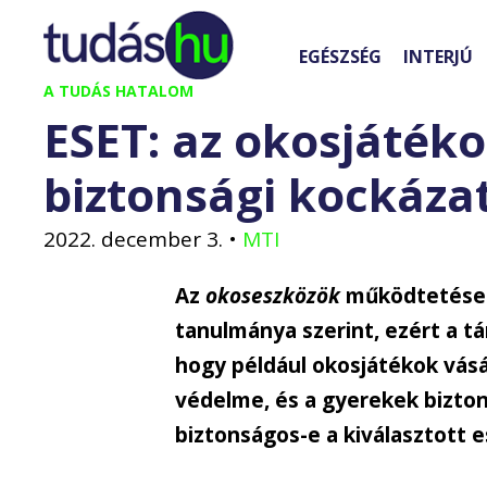
Kilépés
a
EGÉSZSÉG
INTERJÚ
tartalomba
A TUDÁS HATALOM
ESET: az okosjátéko
biztonsági kockáza
2022. december 3.
•
MTI
Az
okoseszközök
működtetése i
tanulmánya szerint, ezért a tá
hogy például okosjátékok vásá
védelme, és a gyerekek bizto
biztonságos-e a kiválasztott 