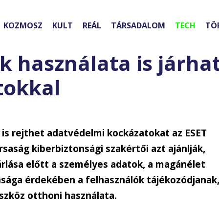
KOZMOSZ
KULT
REÁL
TÁRSADALOM
TECH
TÖ
k használata is járha
tokkal
s rejthet adatvédelmi kockázatokat az ESET
rsaság kiberbiztonsági szakértői azt ajánlják,
rlása előtt a személyes adatok, a magánélet
nsága érdekében a felhasználók tájékozódjanak
eszköz otthoni használata.