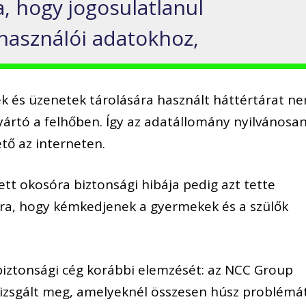
, hogy jogosulatlanul
lhasználói adatokhoz,
mek és üzenetek tárolására használt háttértárat n
ártó a felhőben. Így az adatállomány nyilvánosan
ető az interneten.
tt okosóra biztonsági hibája pedig azt tette
ra, hogy kémkedjenek a gyermekek és a szülők
iztonsági cég korábbi elemzését: az NCC Group
izsgált meg, amelyeknél összesen húsz problémá