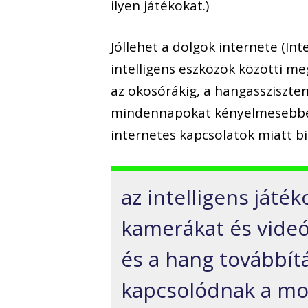
ilyen játékokat.)
Jóllehet a dolgok internete (Int
intelligens eszközök közötti me
az okosórákig, a hangassziszten
mindennapokat kényelmesebbé 
internetes kapcsolatok miatt bi
az intelligens játé
kamerákat és vide
és a hang továbbítá
kapcsolódnak a mob