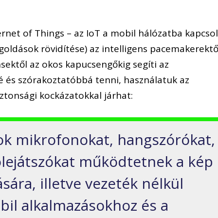
ernet of Things – az IoT a mobil hálózatba kapcsol
goldások rövidítése) az intelligens pacemakerektő
sektől az okos kapucsengőkig segíti az
és szórakoztatóbbá tenni, használatuk az
ztonsági kockázatokkal járhat:
kok mikrofonokat, hangszórókat,
ólejátszókat működtetnek a kép
sára, illetve vezeték nélkül
il alkalmazásokhoz és a