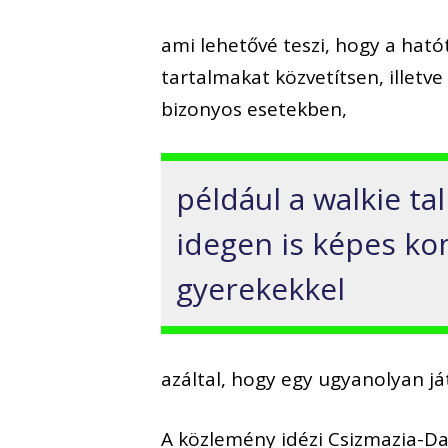
ami lehetővé teszi, hogy a ható
tartalmakat közvetítsen, illet
bizonyos esetekben,
például a walkie ta
idegen is képes ko
gyerekekkel
azáltal, hogy egy ugyanolyan j
A közlemény idézi Csizmazia-Da