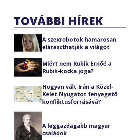
TOVÁBBI HÍREK
A szexrobotok hamarosan
eláraszthatják a világot
Miért nem Rubik Ernőé a
Rubik-kocka joga?
Hogyan vált Irán a Közel-
Kelet Nyugatot fenyegető
konfliktusforrásává?
A leggazdagabb magyar
családok