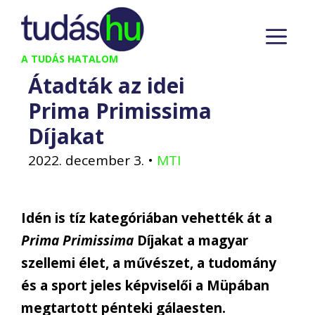
Kilépés
M
a
tartalomba
A TUDÁS HATALOM
Átadták az idei
Prima Primissima
Díjakat
2022. december 3.
•
MTI
Idén is tíz kategóriában vehették át a
Prima Primissima
Díjakat a magyar
szellemi élet, a művészet, a tudomány
és a sport jeles képviselői a Müpában
megtartott pénteki gálaesten.