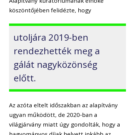
Alapítvány kuratóriumának elnöke
köszöntőjében felidézte, hogy
utoljára 2019-ben
rendezhették meg a
gálát nagyközönség
előtt.
Az azóta eltelt időszakban az alapítvány
ugyan működött, de 2020-ban a
világjárvány miatt úgy gondolták, hogy a
hagyományos díjak helyett inkább az