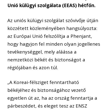
Unió külügyi szolgálata (EEAS) hétfőn.
Az uniós külügyi szolgálat szóvivője útján
közzétett közleményében hangsúlyozta:
az Európai Unió felszólítja a Phenjant,
hogy hagyjon fel minden olyan jogellenes
tevékenységgel, mely aláássa a
nemzetközi békét és biztonságot a
régiójában és azon túl.
„A Koreai-félsziget fenntartható
békéjéhez és biztonságához vezető
egyetlen út az, ha az ország fenntartja a
párbeszédet, és eleget tesz az ENSZ