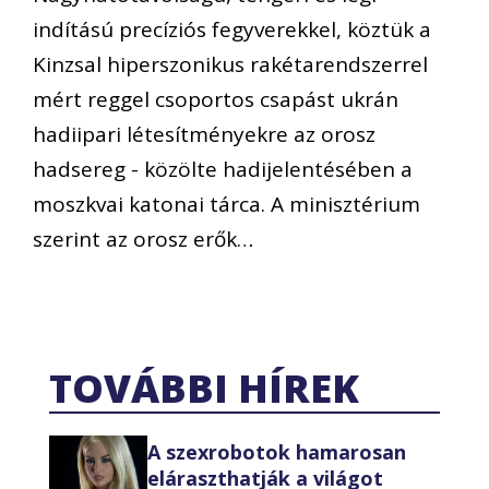
indítású precíziós fegyverekkel, köztük a
Kinzsal hiperszonikus rakétarendszerrel
mért reggel csoportos csapást ukrán
hadiipari létesítményekre az orosz
hadsereg - közölte hadijelentésében a
moszkvai katonai tárca. A minisztérium
szerint az orosz erők…
TOVÁBBI HÍREK
A szexrobotok hamarosan
eláraszthatják a világot