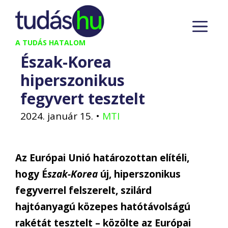
Kilépés
M
a
tartalomba
A TUDÁS HATALOM
Észak-Korea
hiperszonikus
fegyvert tesztelt
2024. január 15.
•
MTI
Az Európai Unió határozottan elítéli,
hogy É
szak-Korea
új, hiperszonikus
fegyverrel felszerelt, szilárd
hajtóanyagú közepes hatótávolságú
rakétát tesztelt – közölte az Európai