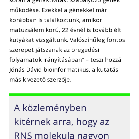
során a génaktivitást szabályozó gének
működése. Ezekkel a génekkel már
korábban is találkoztunk, amikor
matuzsálem korú, 22 évnél is tovább élt
kutyákat vizsgáltunk. Valószínűleg fontos
szerepet játszanak az öregedési
folyamatok irányításában” – teszi hozzá
Jónás Dávid bioinformatikus, a kutatás
másik vezető szerzője.
A közleményben
kitérnek arra, hogy az
RNS molekula nagyon