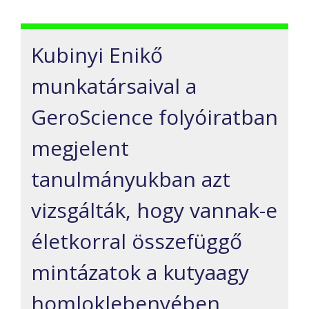
Kubinyi Enikő
munkatársaival a
GeroScience folyóiratban
megjelent
tanulmányukban azt
vizsgálták, hogy vannak-e
életkorral összefüggő
mintázatok a kutyaagy
homloklebenyében