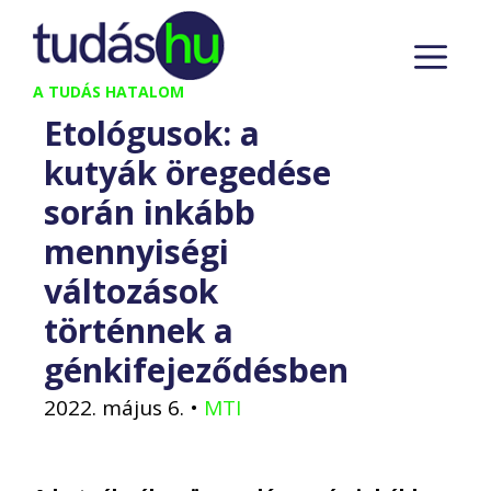
Kilépés
M
a
tartalomba
A TUDÁS HATALOM
Etológusok: a
kutyák öregedése
során inkább
mennyiségi
változások
történnek a
génkifejeződésben
2022. május 6.
•
MTI