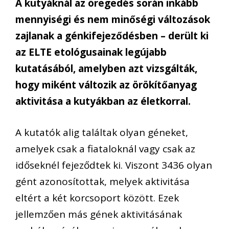
A kutyáknál az öregedés során inkább
mennyiségi és nem minőségi változások
zajlanak a génkifejeződésben – derült ki
az ELTE etológusainak legújabb
kutatásából, amelyben azt vizsgálták,
hogy miként változik az örökítőanyag
aktivitása a kutyákban az életkorral.
A kutatók alig találtak olyan géneket,
amelyek csak a fiataloknál vagy csak az
időseknél fejeződtek ki. Viszont 3436 olyan
gént azonosítottak, melyek aktivitása
eltért a két korcsoport között. Ezek
jellemzően más gének aktivitásának