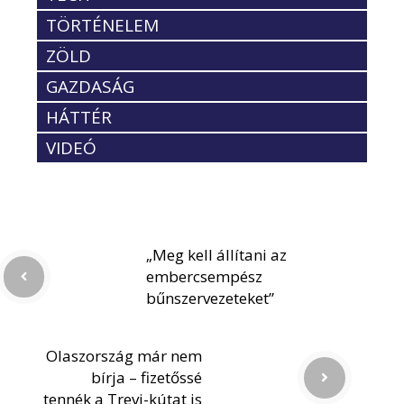
TÖRTÉNELEM
ZÖLD
GAZDASÁG
HÁTTÉR
VIDEÓ
„Meg kell állítani az
embercsempész
bűnszervezeteket”
Olaszország már nem
bírja – fizetőssé
tennék a Trevi-kútat is