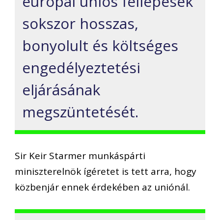
európai uniós fellépések
sokszor hosszas,
bonyolult és költséges
engedélyeztetési
eljárásának
megszüntetését.
Sir Keir Starmer munkáspárti
miniszterelnök ígéretet is tett arra, hogy
közbenjár ennek érdekében az uniónál.