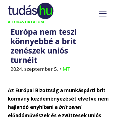
Kilépés
M
a
tartalomba
A TUDÁS HATALOM
Európa nem teszi
könnyebbé a brit
zenészek uniós
turnéit
2024. szeptember 5.
•
MTI
Az Európai Bizottság a munkáspárti brit
kormány kezdeményezését elvetve nem
hajlandó enyhíteni a
brit zenei
előadóművészek és együttesek uniós