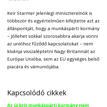
Keir Starmer jelenlegi miniszterelnök is
többször és egyértelműen kifejtette azt az
álláspontját, hogy a munkáspárti kormány
– jóllehet sokkal szorosabbra akarja vonni
az unióhoz fűződő kapcsolatokat – nem
kívánja visszaléptetni Nagy-Britanniát az
Európai Unióba, sem az EU egységes belső
piacára és vámuniójába.
Kapcsolódó cikkek
Az új brit munkáspárti kormány nem