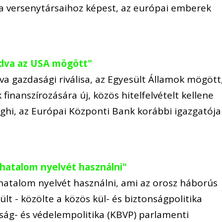
a versenytársaihoz képest, az európai emberek
adva az USA mögött"
a gazdasági riválisa, az Egyesült Államok mögött
finanszírozására új, közös hitelfelvételt kellene
aghi, az Európai Központi Bank korábbi igazgatója
 hatalom nyelvét használni"
hatalom nyelvét használni, ami az orosz háborús
lt - közölte a közös kül- és biztonságpolitika
nság- és védelempolitika (KBVP) parlamenti