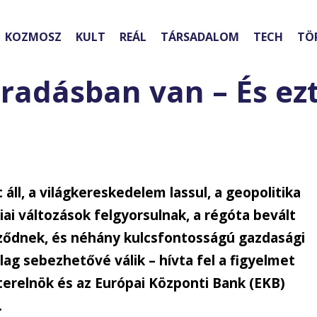
KOZMOSZ
KULT
REÁL
TÁRSADALOM
TECH
TÖ
radásban van – És ez
áll, a világkereskedelem lassul, a geopolitika
iai változások felgyorsulnak, a régóta bevált
ződnek, és néhány kulcsfontosságú gazdasági
lag sebezhetővé válik – hívta fel a figyelmet
zterelnök és az Európai Központi Bank (EKB)
.