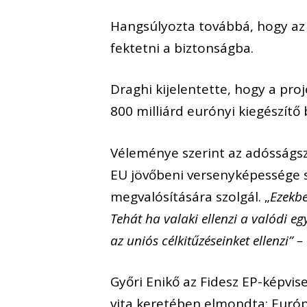
Hangsúlyozta továbbá, hogy az 
fektetni a biztonságba.
Draghi kijelentette, hogy a pr
800 milliárd eurónyi kiegészítő
Véleménye szerint az adósságs
EU jövőbeni versenyképessége 
megvalósítására szolgál. „
Ezekbe
Tehát ha valaki ellenzi a valódi egy
az uniós célkitűzéseinket ellenzi” –
Győri Enikő az Fidesz EP-képvis
vita keretében elmondta: Európ