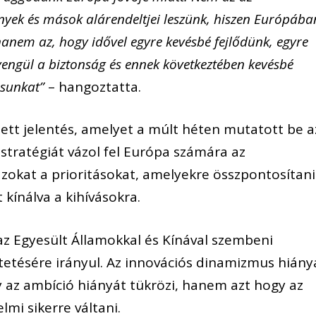
yek és mások alárendeltjei leszünk, hiszen Európába
anem az, hogy idővel egyre kevésbé fejlődünk, egyre
yengül a biztonság és ennek következtében kevésbé
rsunkat”
– hangoztatta.
zett jelentés, amelyet a múlt héten mutatott be a
stratégiát vázol fel Európa számára az
zokat a prioritásokat, amelyekre összpontosítani
kínálva a kihívásokra.
e az Egyesült Államokkal és Kínával szembeni
etésére irányul. Az innovációs dinamizmus hiány
 az ambíció hiányát tükrözi, hanem azt hogy az
lmi sikerre váltani.