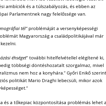
tési ambíciók és a túlszabályozás, és ebben az
ópai Parlamentnek nagy felelőssége van.
mográfiai tél”
problémáját a versenyképességi
roblémát Magyarország a családpolitikájával már
kezelni.
ázási éhséget
” további hitelfelvétellel elégítené ki,
pedig többségi döntéshozatalt szorgalmaz, mivel
ralizmus nem hoz a konyhára.” Győri Enikő szerin
iós politikát Mario Draghi lebecsüli, mikor azok
yképességet.”
ia és a tőkepiac központosítása problémás lehet 