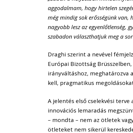
aggodalmam, hogy hirtelen szegén
még mindig sok erősségünk van, h
nagyobb lesz az egyenlőtlenség, g
szabadon választhatjuk meg a so
Draghi szerint a nevével fémjel
Európai Bizottság Brüsszelben, 
irányváltáshoz, meghatározva a
kell, pragmatikus megoldásokat 
A jelentés első cselekvési terv
innovációs lemaradás megszünt
– mondta – nem az ötletek vagy
ötleteket nem sikerül kereskede