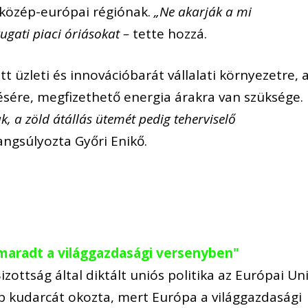
et-közép-európai régiónak.
„Ne akarják a mi
ugati piaci óriásokat –
tette hozzá.
tt üzleti és innovációbarát vállalati környezetre, 
ésére, megfizethető energia árakra van szüksége.
k, a zöld átállás ütemét pedig teherviselő
angsúlyozta Győri Enikő.
emaradt a világgazdasági versenyben"
zottság által diktált uniós politika az Európai Un
 kudarcát okozta, mert Európa a világgazdasági