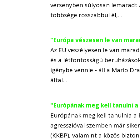
versenyben súlyosan lemaradt 
többsége rosszabbul él,…
"Európa vészesen le van mar
Az EU veszélyesen le van maradv
és a létfontosságú beruházások 
igénybe vennie - áll a Mario Dr
által…
"Európának meg kell tanulni a
Európának meg kell tanulnia a 
agresszióval szemben már sikerü
(KKBP), valamint a közös bizto