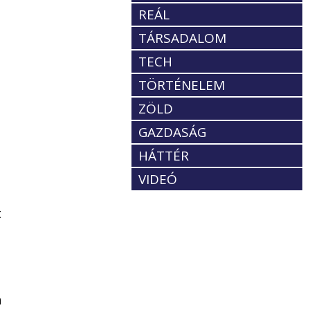
REÁL
TÁRSADALOM
TECH
TÖRTÉNELEM
ZÖLD
GAZDASÁG
HÁTTÉR
VIDEÓ
t
a