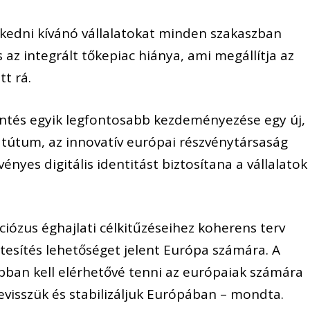
zkedni kívánó vállalatokat minden szakaszban
 az integrált tőkepiac hiánya, ami megállítja az
t rá.
lentés egyik legfontosabb kezdeményezése egy új,
tatútum, az innovatív európai részvénytársaság
nyes digitális identitást biztosítana a vállalatok
iózus éghajlati célkitűzéseihez koherens terv
tesítés lehetőséget jelent Európa számára. A
bban kell elérhetővé tenni az európaiak számára
levisszük és stabilizáljuk Európában – mondta.