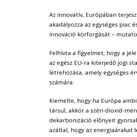
Az innovatív, Európában terjes
akadályozza az egységes piac és
innováció körforgását – mutatot
Felhívta a figyelmet, hogy a je
az egész EU-ra kiterjedő jogi s
létrehozása, amely egységes érvé
számára.
Kiemelte, hogy ha Európa ambic
társul, akkor a szén-dioxid-men
dekarbonizáció előnyeit gyorsa
azáltal, hogy az energiaárakat 