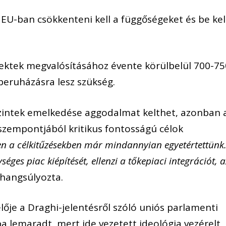
EU-ban csökkenteni kell a függőségeket és be kel
ojektek megvalósításához évente körülbelül 700-75
 beruházásra lesz szükség.
zintek emelkedése aggodalmat kelthet, azonban 
szempontjából kritikus fontosságú célok
n a célkitűzésekben már mindannyian egyetértettünk
séges piac kiépítését, ellenzi a tőkepiaci integrációt, a
hangsúlyozta.
elője a Draghi-jelentésről szóló uniós parlamenti
a lemaradt, mert ide vezetett ideológia vezérelt