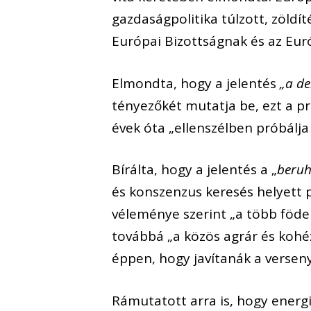
gazdaságpolitika túlzott, zöldí
Európai Bizottságnak és az Eur
Elmondta, hogy a jelentés
„a de
tényezőkét mutatja be, ezt a p
évek óta „ellenszélben próbálja 
Bírálta, hogy a jelentés a „
beruh
és konszenzus keresés helyett 
véleménye szerint „a több föde
továbbá „a közös agrár és kohéz
éppen, hogy javítanák a versen
Rámutatott arra is, hogy energ