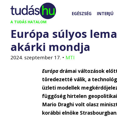
Kilépés
a
EGÉSZSÉG
INTERJÚ
tartalomba
A TUDÁS HATALOM
Európa súlyos lema
akárki mondja
2024. szeptember 17.
•
MTI
Európa
drámai változások előtt 
töredezetté válik, a technológ
üzleti modellek megkérdőjele
függőség hirtelen geopolitikai
Mario Draghi volt olasz minis
korábbi elnöke Strasbourgban