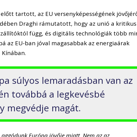
lőtt tartott, az EU versenyképességének jövőjér
dében Draghi rámutatott, hogy az unió a kritikus
llítóktól függ, és digitális technológiák több mi
bbá az EU-ban jóval magasabbak az energiaárak
 Kínában.
pa súlyos lemaradásban van az
rén továbbá a legkevésbé
ogy megvédje magát.
 aggódunk Európa jövője miatt. Nem az az