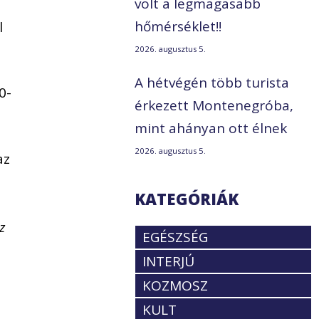
volt a legmagasabb
hőmérséklet!!
l
2026. augusztus 5.
A hétvégén több turista
0-
érkezett Montenegróba,
mint ahányan ott élnek
2026. augusztus 5.
az
KATEGÓRIÁK
.
z
EGÉSZSÉG
INTERJÚ
KOZMOSZ
KULT