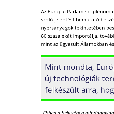
Az Európai Parlament plénuma e
szóló jelentést bemutató beszé
nyersanyagok tekintetében beszá
80 százalékát importálja, tová
mint az Egyesült Államokban és
Mint mondta, Euró
új technológiák te
felkészült arra, h
„Ebben a helyzetben mindannyian