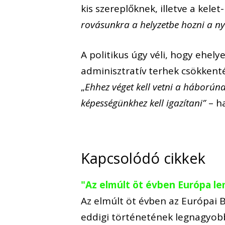
kis szereplőknek, illetve a kel
rovásunkra a helyzetbe hozni a ny
A politikus úgy véli, hogy ehelye
adminisztratív terhek csökkent
„
Ehhez véget kell vetni a háborúna
képességünkhez kell igazítani”
– h
Kapcsolódó cikkek
"Az elmúlt öt évben Európa l
Az elmúlt öt évben az Európai Bi
eddigi történetének legnagyobb