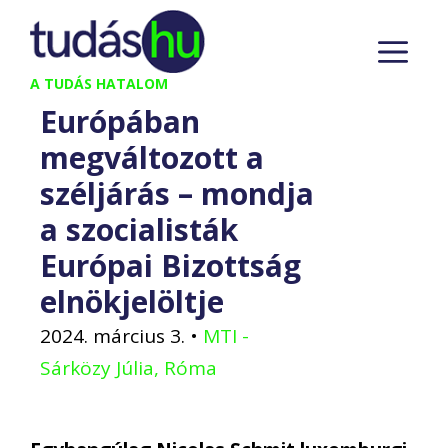
Kilépés
M
a
tartalomba
A TUDÁS HATALOM
Európában
megváltozott a
széljárás – mondja
a szocialisták
Európai Bizottság
elnökjelöltje
2024. március 3.
•
MTI -
Sárközy Júlia, Róma