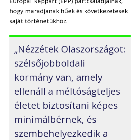
Európai Néppárt (EPP) pártcsaládjainak,
hogy maradjanak hűek és következetesek
saját történetükhöz.
„Nézzétek Olaszországot:
szélsőjobboldali
kormány van, amely
ellenáll a méltóságteljes
életet biztosítani képes
minimálbérnek, és
szembehelyezkedik a