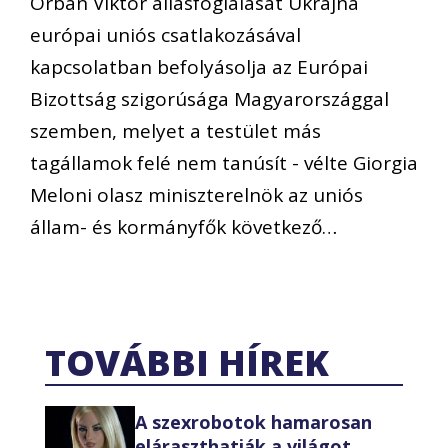
Orbán Viktor állásfoglalását Ukrajna
európai uniós csatlakozásával
kapcsolatban befolyásolja az Európai
Bizottság szigorúsága Magyarországgal
szemben, melyet a testület más
tagállamok felé nem tanúsít - vélte Giorgia
Meloni olasz miniszterelnök az uniós
állam- és kormányfők következő…
TOVÁBBI HÍREK
A szexrobotok hamarosan
eláraszthatják a világot