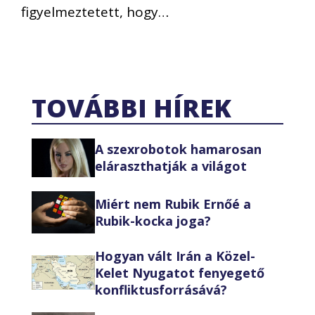
figyelmeztetett, hogy…
TOVÁBBI HÍREK
A szexrobotok hamarosan
eláraszthatják a világot
Miért nem Rubik Ernőé a
Rubik-kocka joga?
Hogyan vált Irán a Közel-
Kelet Nyugatot fenyegető
konfliktusforrásává?