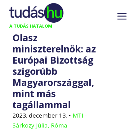
Kilépés
M
a
tartalomba
A TUDÁS HATALOM
Olasz
miniszterelnök: az
Európai Bizottság
szigorúbb
Magyarországgal,
mint más
tagállammal
2023. december 13.
•
MTI -
Sárközy Júlia, Róma