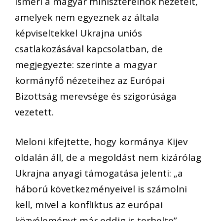
ismeri a magyar miniszterelnök nézeteit,
amelyek nem egyeznek az általa
képviseltekkel Ukrajna uniós
csatlakozásával kapcsolatban, de
megjegyezte: szerinte a magyar
kormányfő nézeteihez az Európai
Bizottság merevsége és szigorúsága
vezetett.
Meloni kifejtette, hogy kormánya Kijev
oldalán áll, de a megoldást nem kizárólag
Ukrajna anyagi támogatása jelenti: „a
háború következményeivel is számolni
kell, mivel a konfliktus az európai
közvéleményt már eddig is terhelte”.