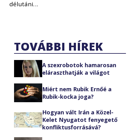
délutáni…
TOVÁBBI HÍREK
A szexrobotok hamarosan
eláraszthatják a világot
Miért nem Rubik Ernőé a
Rubik-kocka joga?
Hogyan vált Irán a Közel-
Kelet Nyugatot fenyegető
konfliktusforrásává?