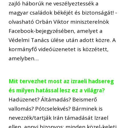
zajló háborúk ne veszélyeztessék a
magyar családok békéjét és biztonságát! -
olvasható Orbán Viktor miniszterelnök
Facebook-bejegyzésében, amelyet a
Védelmi Tanács ülése után adott közre. A
kormányfő videóüzenetet is közzétett,
amelyben…
Mit tervezhet most az izraeli hadsereg
és milyen hatással lesz ez a világra?
Hadüzenet? Áltámadás? Beismerő
vallomás? Pótcselekvés? Bárminek is
nevezzék/tartják Irán támadását Izrael
ellen, annyi bizonyos: minden közel-keleti