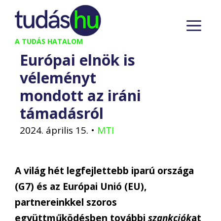
Kilépés
M
a
tartalomba
A TUDÁS HATALOM
Európai elnök is
véleményt
mondott az iráni
támadásról
2024. április 15.
•
MTI
A világ hét legfejlettebb iparú országa
(G7) és az Európai Unió (EU),
partnereinkkel szoros
együttműködésben további
szankciók
at