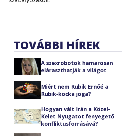
szabályozások.
TOVÁBBI HÍREK
A szexrobotok hamarosan
eláraszthatják a világot
Miért nem Rubik Ernőé a
Rubik-kocka joga?
Hogyan vált Irán a Közel-
Kelet Nyugatot fenyegető
konfliktusforrásává?