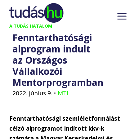
Kilépés
M
a
tartalomba
A TUDÁS HATALOM
Fenntarthatósági
alprogram indult
az Országos
Vállalkozói
Mentorprogramban
2022. június 9.
•
MTI
Fenntarthatósági szemléletformálást
célzó alprogramot indított kkv-k
számára a Magyar Kereskedelmi és