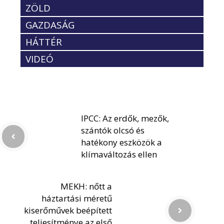
ZÖLD
GAZDASÁG
HÁTTÉR
VIDEÓ
IPCC: Az erdők, mezők,
szántók olcsó és
hatékony eszközök a
klímaváltozás ellen
MEKH: nőtt a
háztartási méretű
kiserőművek beépített
teljesítménye az első