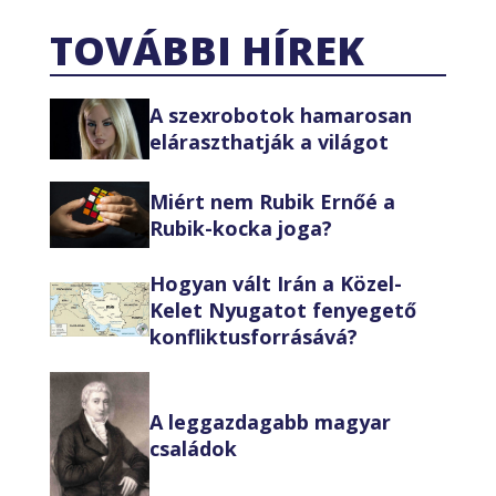
TOVÁBBI HÍREK
A szexrobotok hamarosan
eláraszthatják a világot
Miért nem Rubik Ernőé a
Rubik-kocka joga?
Hogyan vált Irán a Közel-
Kelet Nyugatot fenyegető
konfliktusforrásává?
A leggazdagabb magyar
családok