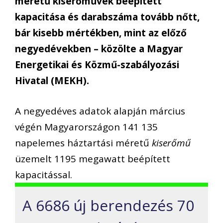
méretű kiserőművek beépített
kapacitása és darabszáma tovább nőtt,
bár kisebb mértékben, mint az előző
negyedévekben – közölte a Magyar
Energetikai és Közmű-szabályozási
Hivatal (MEKH).
A negyedéves adatok alapján március
végén Magyarországon 141 135
napelemes háztartási méretű
kiserőmű
üzemelt 1195 megawatt beépített
kapacitással.
A 6686 új berendezés 70