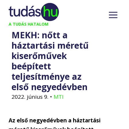
Kilépés
M
a
tartalomba
A TUDÁS HATALOM
MEKH: nőtt a
háztartási méretű
kiserőművek
beépített
teljesítménye az
első negyedévben
2022. június 9.
•
MTI
Az első negyedévben a háztartási