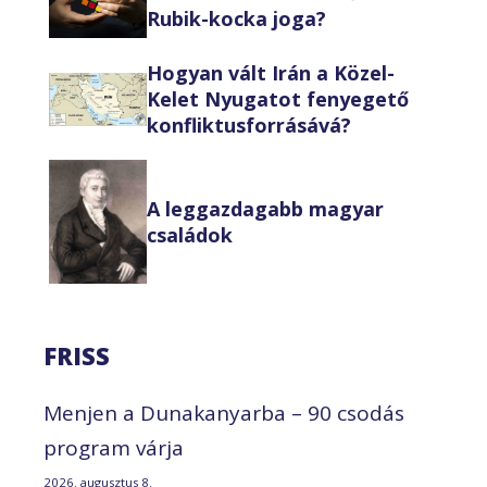
Rubik-kocka joga?
Hogyan vált Irán a Közel-
Kelet Nyugatot fenyegető
konfliktusforrásává?
A leggazdagabb magyar
családok
FRISS
Menjen a Dunakanyarba – 90 csodás
program várja
2026. augusztus 8.