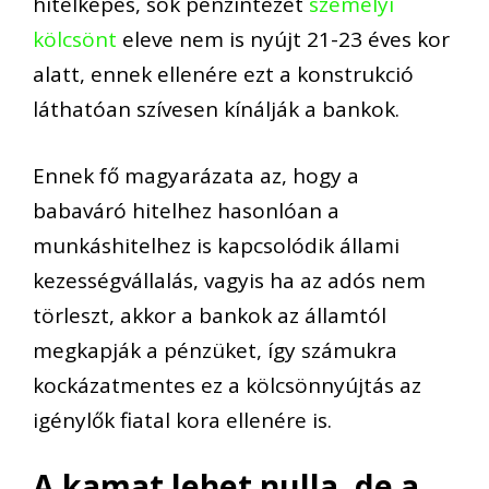
hitelképes, sok pénzintézet
személyi
kölcsönt
eleve nem is nyújt 21-23 éves kor
alatt, ennek ellenére ezt a konstrukció
láthatóan szívesen kínálják a bankok.
Ennek fő magyarázata az, hogy a
babaváró hitelhez hasonlóan a
munkáshitelhez is kapcsolódik állami
kezességvállalás, vagyis ha az adós nem
törleszt, akkor a bankok az államtól
megkapják a pénzüket, így számukra
kockázatmentes ez a kölcsönnyújtás az
igénylők fiatal kora ellenére is.
A kamat lehet nulla, de a