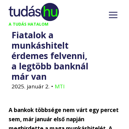
Kilépés
M
a
tartalomba
A TUDÁS HATALOM
Fiatalok a
munkáshitelt
érdemes felvenni,
a legtöbb banknál
már van
2025. január 2.
•
MTI
A bankok többsége nem várt egy percet
sem, már január első napján
meghirdette a maga munkáshitelét. A