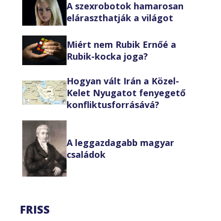
A szexrobotok hamarosan
eláraszthatják a világot
Miért nem Rubik Ernőé a
Rubik-kocka joga?
Hogyan vált Irán a Közel-
Kelet Nyugatot fenyegető
konfliktusforrásává?
A leggazdagabb magyar
családok
FRISS