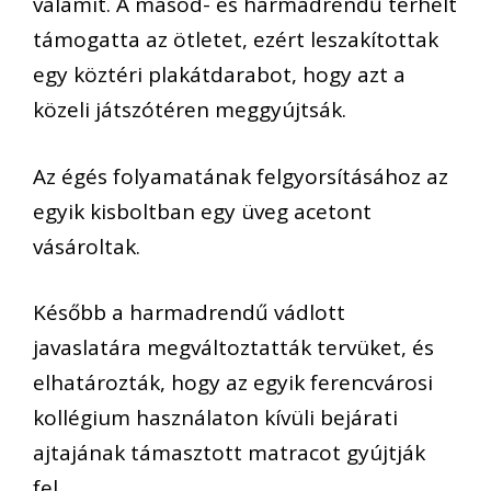
valamit. A másod- és harmadrendű terhelt
támogatta az ötletet, ezért leszakítottak
egy köztéri plakátdarabot, hogy azt a
közeli játszótéren meggyújtsák.
Az égés folyamatának felgyorsításához az
egyik kisboltban egy üveg acetont
vásároltak.
Később a harmadrendű vádlott
javaslatára megváltoztatták tervüket, és
elhatározták, hogy az egyik ferencvárosi
kollégium használaton kívüli bejárati
ajtajának támasztott matracot gyújtják
fel.