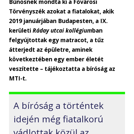
Bűnösnek mondta ki a Fővárosi
Törvényszék azokat a fiatalokat, akik
2019 januárjában Budapesten, a IX.
kerületi
Ráday utcai kollégium
ban
felgyújtottak egy matracot, a tűz
átterjedt az épületre, aminek
következtében egy ember életét
veszítette – tájékoztatta a bíróság az
MTI-t.
A bíróság a történtek
idején még fiatalkorú
vádlottak közül az