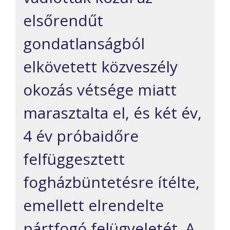
elsőrendűt
gondatlanságból
elkövetett közveszély
okozás vétsége miatt
marasztalta el, és két év,
4 év próbaidőre
felfüggesztett
fogházbüntetésre ítélte,
emellett elrendelte
pártfogó felügyeletét. A