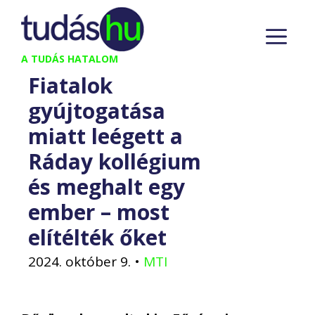
Kilépés
M
a
tartalomba
A TUDÁS HATALOM
Fiatalok
gyújtogatása
miatt leégett a
Ráday kollégium
és meghalt egy
ember – most
elítélték őket
2024. október 9.
•
MTI