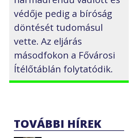
védője pedig a bíróság
döntését tudomásul
vette. Az eljárás
másodfokon a Fővárosi
Ítélőtáblán folytatódik.
TOVÁBBI HÍREK