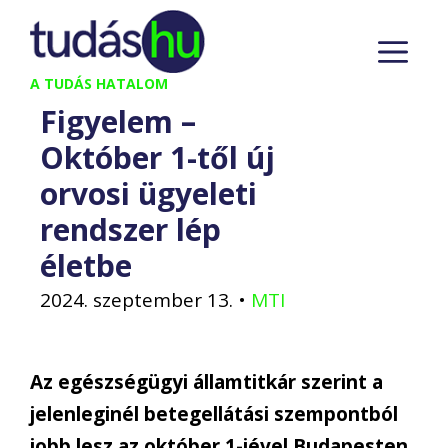
Kilépés
M
a
tartalomba
A TUDÁS HATALOM
Figyelem –
Október 1-től új
orvosi ügyeleti
rendszer lép
életbe
2024. szeptember 13.
•
MTI
Az egészségügyi államtitkár szerint a
jelenleginél betegellátási szempontból
jobb lesz az október 1-jével Budapesten