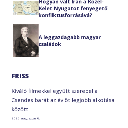
Hogyan vált Irán a Közel-
Kelet Nyugatot fenyegető
konfliktusforrásává?
A leggazdagabb magyar
családok
FRISS
Kiváló filmekkel együtt szerepel a
Csendes barát az év öt legjobb alkotása
között
2026. augusztus 6.