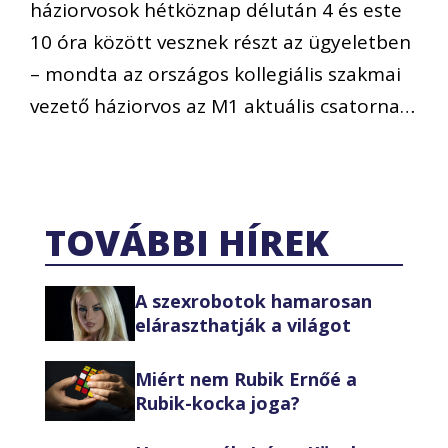
háziorvosok hétköznap délután 4 és este
10 óra között vesznek részt az ügyeletben
– mondta az országos kollegiális szakmai
vezető háziorvos az M1 aktuális csatorna…
TOVÁBBI HÍREK
A szexrobotok hamarosan
eláraszthatják a világot
Miért nem Rubik Ernőé a
Rubik-kocka joga?