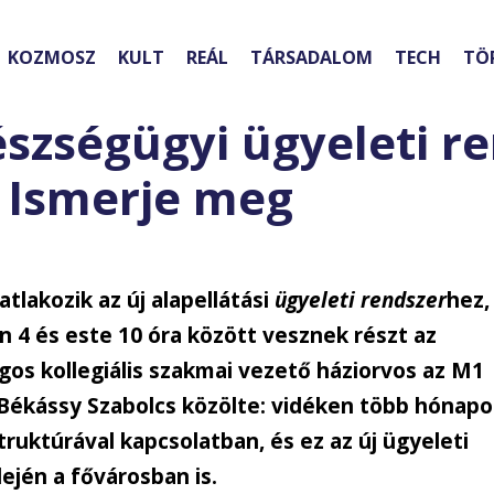
KOZMOSZ
KULT
REÁL
TÁRSADALOM
TECH
TÖ
észségügyi ügyeleti r
 Ismerje meg
tlakozik az új alapellátási
ügyeleti rendszer
hez,
 4 és este 10 óra között vesznek részt az
os kollegiális szakmai vezető háziorvos az M1
 Békássy Szabolcs közölte: vidéken több hónapo
truktúrával kapcsolatban, és ez az új ügyeleti
ején a fővárosban is.