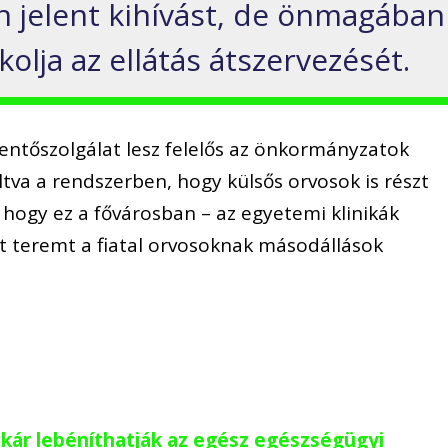
n jelent kihívást, de önmagában
olja az ellátás átszervezését.
mentőszolgálat lesz felelős az önkormányzatok
tiltva a rendszerben, hogy külsős orvosok is részt
hogy ez a fővárosban – az egyetemi klinikák
et teremt a fiatal orvosoknak másodállások
akár lebéníthatják az egész egészségügyi