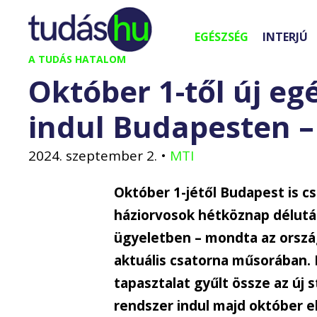
Kilépés
a
EGÉSZSÉG
INTERJÚ
tartalomba
A TUDÁS HATALOM
Október 1-től új eg
indul Budapesten –
2024. szeptember 2.
•
MTI
Október 1-jétől Budapest is csa
háziorvosok hétköznap délután
ügyeletben – mondta az ország
aktuális csatorna műsorában.
tapasztalat gyűlt össze az új s
rendszer indul majd október el