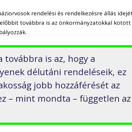
 háziorvosok rendelési és rendelkezésre állás idejé
, előbbit továbbra is az önkormányzatokkal kötött
abályozzák.
 továbbra is az, hogy a
yenek délutáni rendeléseik, ez
 lakosság jobb hozzáférését az
 ez – mint mondta – független az