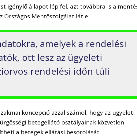
ást igénylő állapot lép fel, azt továbbra is a menté
 az Országos Mentőszolgálat lát el.
ladatokra, amelyek a rendelési
tók, ott lesz az ügyeleti
ziorvos rendelési időn túli
 szakmai koncepció azzal számol, hogy az ügyeleti
ürgősségi betegellátó osztályainak közvetlen
ítheti a betegek ellátási besorolását.