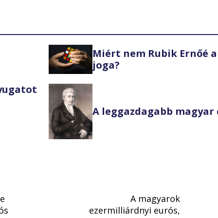
Miért nem Rubik Ernőé a
joga?
Nyugatot
A leggazdagabb magyar 
te
A magyarok
ós
ezermilliárdnyi eurós,