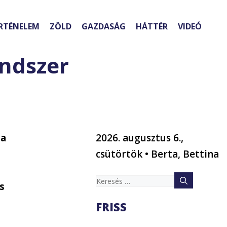
RTÉNELEM
ZÖLD
GAZDASÁG
HÁTTÉR
VIDEÓ
endszer
 a
2026. augusztus 6.,
csütörtök • Berta, Bettina
Keresés:
s
FRISS