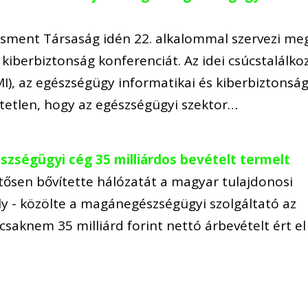
ment Társaság idén 22. alkalommal szervezi me
kiberbiztonság konferenciát. Az idei csúcstalálko
MI), az egészségügy informatikai és kiberbiztonság
etetlen, hogy az egészségügyi szektor…
zségügyi cég 35 milliárdos bevételt termelt
tősen bővítette hálózatát a magyar tulajdonosi
ly - közölte a magánegészségügyi szolgáltató az
csaknem 35 milliárd forint nettó árbevételt ért el