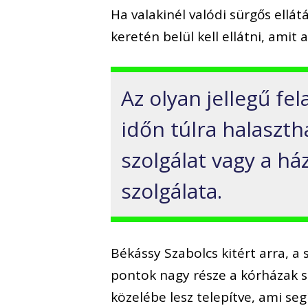
Ha valakinél valódi sürgős ellát
keretén belül kell ellátni, amit
Az olyan jellegű fe
időn túlra halasztha
szolgálat vagy a há
szolgálata.
Békássy Szabolcs kitért arra, a
pontok nagy része a kórházak s
közelébe lesz telepítve, ami seg