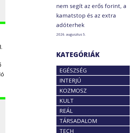
nem segít az erős forint, a
kamatstop és az extra
adóterhek
2026. augusztus 5.
.
KATEGÓRIÁK
ő
EGÉSZSÉG
ló
INTERJÚ
KOZMOSZ
KULT
REÁL
TÁRSADALOM
TECH