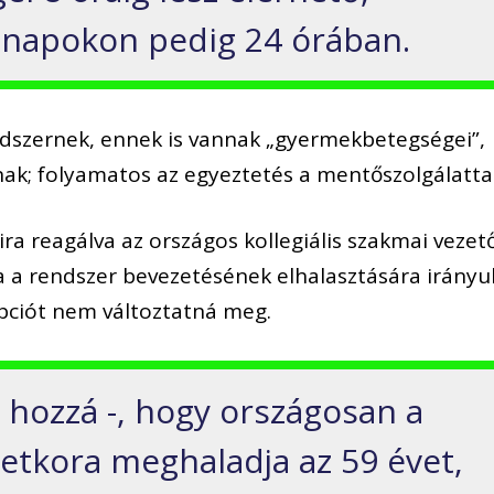
napokon pedig 24 órában.
ndszernek, ennek is vannak „gyermekbetegségei”,
ak; folyamatos az egyeztetés a mentőszolgálattal
ra reagálva az országos kollegiális szakmai vezet
 a rendszer bevezetésének elhalasztására irányu
ciót nem változtatná meg.
 hozzá -, hogy országosan a
letkora meghaladja az 59 évet,