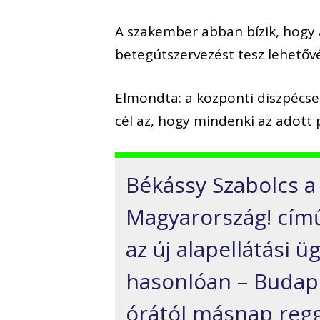
A szakember abban bízik, hogy a
betegútszervezést tesz lehetőv
Elmondta: a központi diszpécse
cél az, hogy mindenki az adott 
Békássy Szabolcs a 
Magyarország! című
az új alapellátási ü
hasonlóan – Budap
órától másnap regge