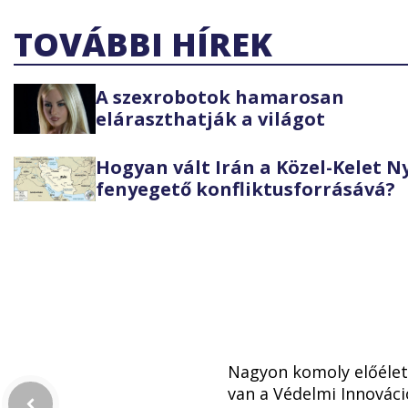
TOVÁBBI HÍREK
A szexrobotok hamarosan
eláraszthatják a világot
Hogyan vált Irán a Közel-Kelet 
fenyegető konfliktusforrásává?
Nagyon komoly előéle
van a Védelmi Innováci