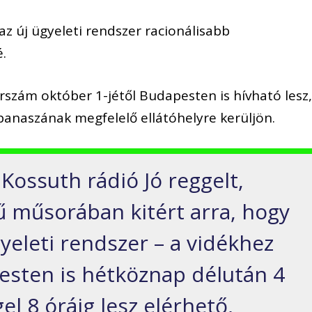
z új ügyeleti rendszer racionálisabb
é.
rszám október 1-jétől Budapesten is hívható lesz,
panaszának megfelelő ellátóhelyre kerüljön.
Kossuth rádió Jó reggelt,
 műsorában kitért arra, hogy
gyeleti rendszer – a vidékhez
esten is hétköznap délután 4
l 8 óráig lesz elérhető,