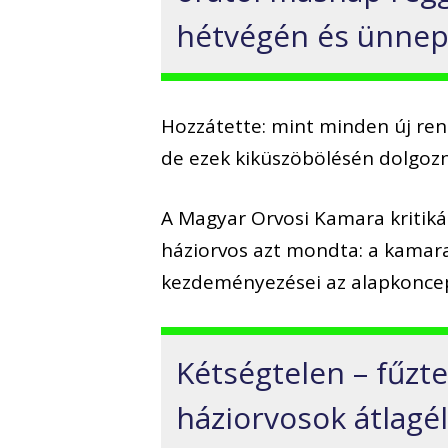
hétvégén és ünnep
Hozzátette: mint minden új re
de ezek kiküszöbölésén dolgozn
A Magyar Orvosi Kamara kritikái
háziorvos azt mondta: a kamara
kezdeményezései az alapkoncep
Kétségtelen – fűzte
háziorvosok átlagé