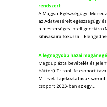
rendszert
A Magyar Egészségügyi Menedzs
az Adatvezérelt egészségügy és 
a mesterséges intelligenciára (
kihívásaira fókuszál. Elengedh
A legnagyobb hazai magánegés
Megduplázta bevételét és jelen
hátterű TritonLife csoport tava
MTI-vel. Tájékoztatásuk szerint 
csoport 2023-ban az egy…