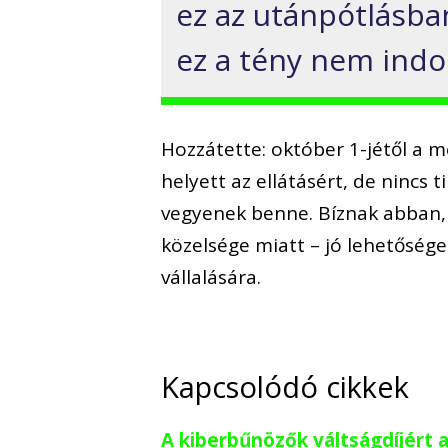
ez az utánpótlásba
ez a tény nem indok
Hozzátette: október 1-jétől a 
helyett az ellátásért, de nincs 
vegyenek benne. Bíznak abban, 
közelsége miatt – jó lehetőség
vállalására.
Kapcsolódó cikkek
A kiberbűnözők váltságdíjért 