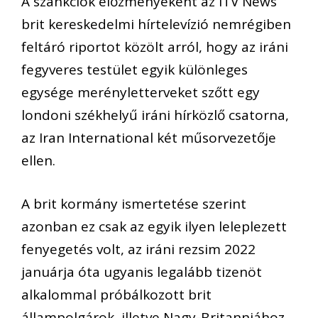
A szankciók előzményeként az ITV News
brit kereskedelmi hírtelevízió nemrégiben
feltáró riportot közölt arról, hogy az iráni
fegyveres testület egyik különleges
egysége merényletterveket szőtt egy
londoni székhelyű iráni hírközlő csatorna,
az Iran International két műsorvezetője
ellen.
A brit kormány ismertetése szerint
azonban ez csak az egyik ilyen leleplezett
fenyegetés volt, az iráni rezsim 2022
januárja óta ugyanis legalább tizenöt
alkalommal próbálkozott brit
állampolgárok, illetve Nagy-Britanniához