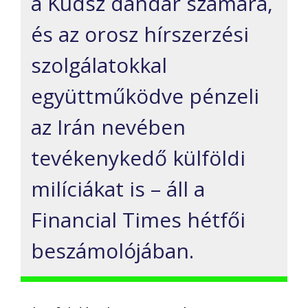
a Kudsz dandár számára,
és az orosz hírszerzési
szolgálatokkal
együttműködve pénzeli
az Irán nevében
tevékenykedő külföldi
milíciákat is – áll a
Financial Times hétfői
beszámolójában.