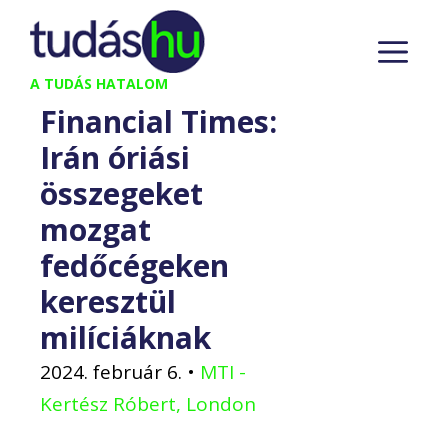
Kilépés
M
a
tartalomba
A TUDÁS HATALOM
Financial Times:
Irán óriási
összegeket
mozgat
fedőcégeken
keresztül
milíciáknak
2024. február 6.
•
MTI -
Kertész Róbert, London