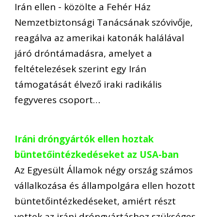
Irán ellen - közölte a Fehér Ház
Nemzetbiztonsági Tanácsának szóvivője,
reagálva az amerikai katonák halálával
járó dróntámadásra, amelyet a
feltételezések szerint egy Irán
támogatását élvező iraki radikális
fegyveres csoport…
Iráni dróngyártók ellen hoztak
büntetőintézkedéseket az USA-ban
Az Egyesült Államok négy ország számos
vállalkozása és állampolgára ellen hozott
büntetőintézkedéseket, amiért részt
vettek az iráni dróngyártáshoz szükséges