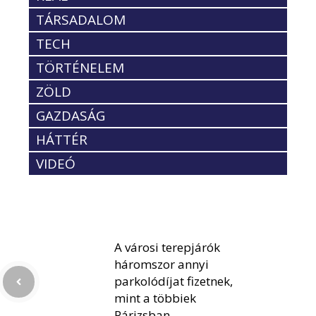
TÁRSADALOM
TECH
TÖRTÉNELEM
ZÖLD
GAZDASÁG
HÁTTÉR
VIDEÓ
A városi terepjárók
háromszor annyi
parkolódíjat fizetnek,
mint a többiek
Párizsban