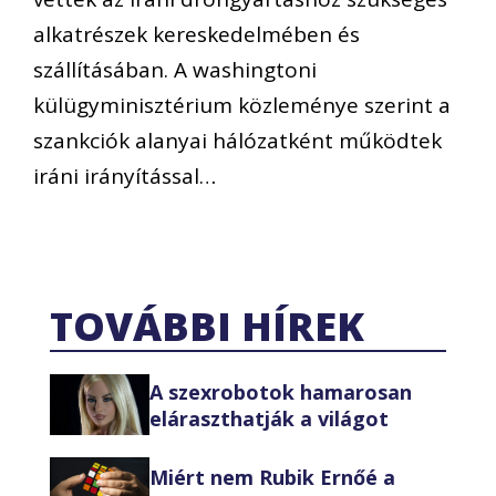
alkatrészek kereskedelmében és
szállításában. A washingtoni
külügyminisztérium közleménye szerint a
szankciók alanyai hálózatként működtek
iráni irányítással…
TOVÁBBI HÍREK
A szexrobotok hamarosan
eláraszthatják a világot
Miért nem Rubik Ernőé a