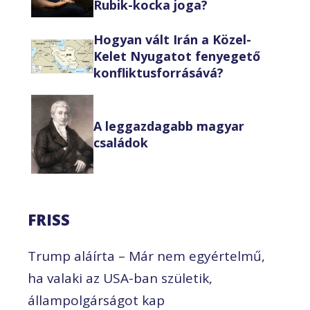
Rubik-kocka joga?
Hogyan vált Irán a Közel-
Kelet Nyugatot fenyegető
konfliktusforrásává?
A leggazdagabb magyar
családok
FRISS
Trump aláírta – Már nem egyértelmű,
ha valaki az USA-ban születik,
állampolgárságot kap