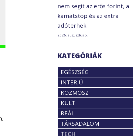
nem segít az erős forint, a
kamatstop és az extra
adóterhek
2026. augusztus 5.
KATEGÓRIÁK
EGÉSZSÉG
INTERJÚ
KOZMOSZ
KULT
REÁL
n,
TÁRSADALOM
TECH