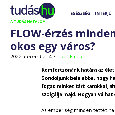
Kilépés
a
EGÉSZSÉG
INTERJÚ
tartalomba
A TUDÁS HATALOM
FLOW-érzés minden
okos egy város?
2022. december 4.
•
Tóth Fábián
Komfortzónánk határa az éle
Gondoljunk bele abba, hogy h
fogad minket tárt karokkal, 
szolgálja majd. Hogyan válhat
Az emberiség minden tettét ha