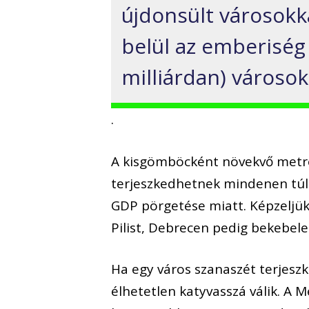
újdonsült városokk
belül az emberiség
milliárdan) városok
.
A kisgömböcként növekvő metro
terjeszkedhetnek mindenen túl 
GDP pörgetése miatt. Képzeljük 
Pilist, Debrecen pedig bekebel
Ha egy város szanaszét terjeszk
élhetetlen katyvasszá válik. A 