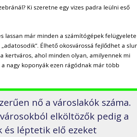
 zebránál? Ki szeretne egy vizes padra leülni eső
 és lassan már minden a számítógépek felügyelete
„adatosodik”. Élhető okosvárossá fejlődhet a slu
s a kertváros, ahol minden olyan, amilyennek mi
, a nagy koponyák ezen rágódnak már több
zerűen nő a városlakók száma.
ágvárosokból elköltözők pedig a
k és léptetik elő ezeket