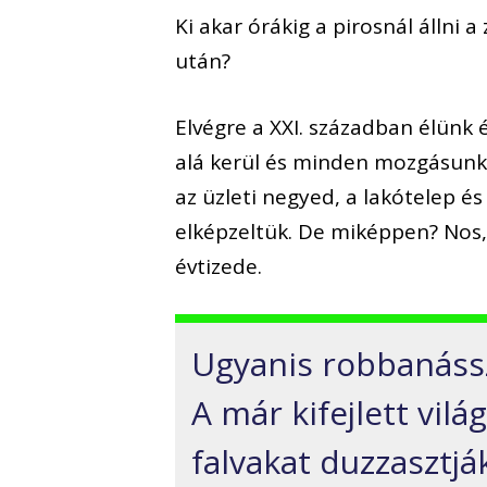
Ki akar órákig a pirosnál állni a
után?
Elvégre a XXI. században élünk
alá kerül és minden mozgásunk 
az üzleti negyed, a lakótelep é
elképzeltük. De miképpen? Nos
évtizede.
Ugyanis robbanáss
A már kifejlett vil
falvakat duzzasztjá