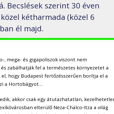
á. Becslések szerint 30 éven
 közel kétharmada (közel 6
ban él majd.
-, mega- és gigapoliszok viszont nem
és zabálhatják fel a természetes környezetet a
el, hogy Budapest fertőzésszerűen borítja el a
ezi a Hortobágyot…
edik, akkor csak egy átutazhatatlan, kezelhetetle
Mexikóvárosban elterülő Neza-Chalco-Itza a világ