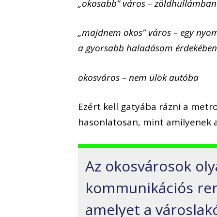
„okosabb” város – zöldhullámba
„majdnem okos” város – egy nyom
a gyorsabb haladásom érdekében s
okosváros – nem ülök autóba
Ezért kell gatyába rázni a metr
hasonlatosan, mint amilyenek 
Az okosvárosok oly
kommunikációs ren
amelyet a városlakó