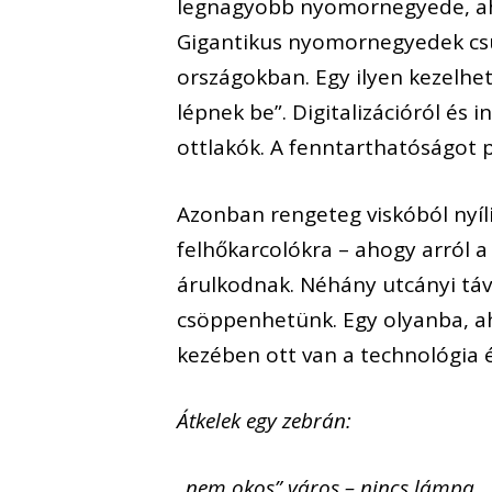
legnagyobb nyomornegyede, ahol
Gigantikus nyomornegyedek csúf
országokban. Egy ilyen kezelhet
lépnek be”. Digitalizációról és 
ottlakók. A fenntarthatóságot
Azonban rengeteg viskóból nyíli
felhőkarcolókra – ahogy arról 
árulkodnak. Néhány utcányi táv
csöppenhetünk. Egy olyanba, aho
kezében ott van a technológia é
Átkelek egy zebrán:
„nem okos” város – nincs lámpa