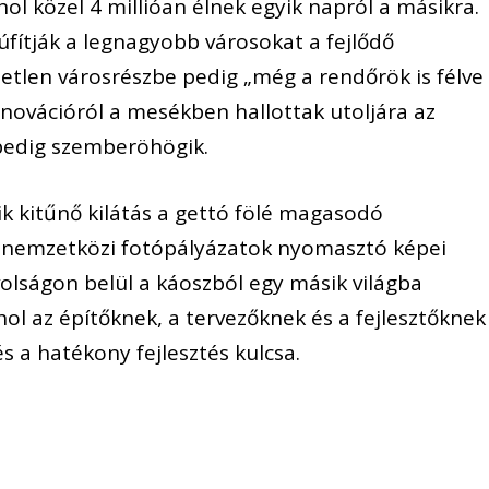
 közel 4 millióan élnek egyik napról a másikra.
ítják a legnagyobb városokat a fejlődő
etlen városrészbe pedig „még a rendőrök is félve
innovációról a mesékben hallottak utoljára az
 pedig szemberöhögik.
k kitűnő kilátás a gettó fölé magasodó
a nemzetközi fotópályázatok nyomasztó képei
olságon belül a káoszból egy másik világba
l az építőknek, a tervezőknek és a fejlesztőknek
s a hatékony fejlesztés kulcsa.