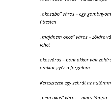
„okosabb” város – egy gombnyomá
úttesten
„majdnem okos” város – zöldre vál
lehet
okosváros – pont akkor vált zöldr
amikor gyér a forgalom
Keresztezek egy zebrát az autómm
„nem okos” város – nincs lámpa