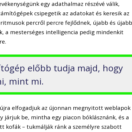
evékenységünk egy adathalmaz részévé válik,
ámítógépek csipegetik az adatokat és keresik az
oritmusok percről percre fejlődnek, újabb és újab
k, a mesterséges intelligencia pedig mindenkit
re.
tógép előbb tudja majd, hogy
i, mint mi.
s újra elfogadjuk az újonnan megnyitott weblapok
úgy járjuk be, mintha egy piacon bóklásznánk, és a
t kofák – tukmálják ránk a személyre szabott