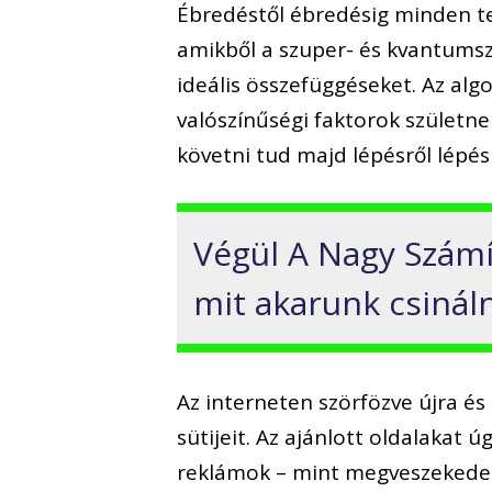
Ébredéstől ébredésig minden t
amikből a szuper- és kvantumsz
ideális összefüggéseket. Az alg
valószínűségi faktorok születne
követni tud majd lépésről lépés
Végül A Nagy Számí
mit akarunk csináln
Az interneten szörfözve újra é
sütijeit. Az ajánlott oldalakat 
reklámok – mint megveszekedet