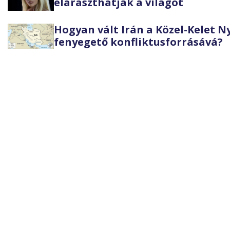
eláraszthatják a világot
Hogyan vált Irán a Közel-Kelet 
fenyegető konfliktusforrásává?