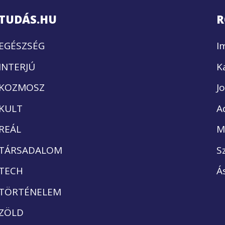
TUDÁS.HU
R
EGÉSZSÉG
I
INTERJÚ
K
KOZMOSZ
J
KULT
A
REÁL
M
TÁRSADALOM
S
TECH
Á
TÖRTÉNELEM
ZÖLD