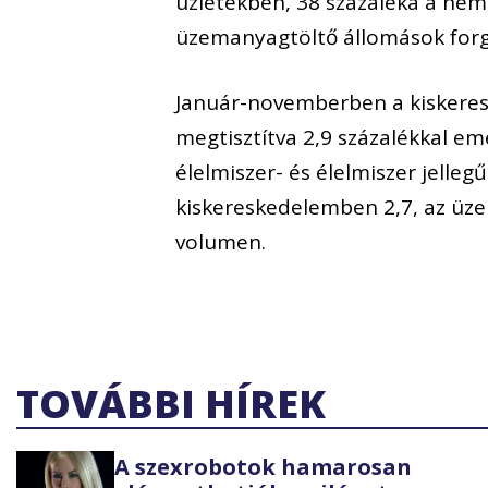
üzletekben, 38 százaléka a nem
üzemanyagtöltő állomások forg
Január-novemberben a kiskere
megtisztítva 2,9 százalékkal em
élelmiszer- és élelmiszer jelle
kiskereskedelemben 2,7, az üz
volumen.
TOVÁBBI HÍREK
A szexrobotok hamarosan