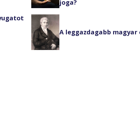
joga?
Nyugatot
A leggazdagabb magyar 