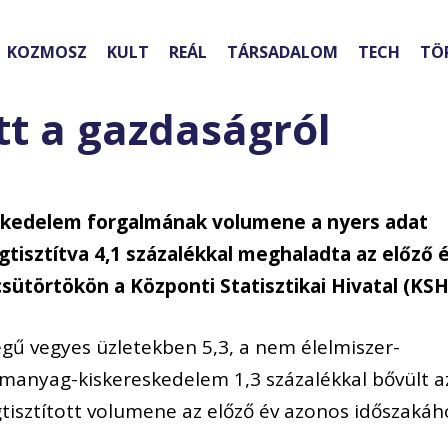
KOZMOSZ
KULT
REÁL
TÁRSADALOM
TECH
TÖ
tt a gazdaságról
skedelem forgalmának volumene a nyers adat
gtisztítva 4,1 százalékkal meghaladta az előző 
csütörtökön a Központi Statisztikai Hivatal (KSH
legű vegyes üzletekben 5,3, a nem élelmiszer-
manyag-kiskereskedelem 1,3 százalékkal bővült a
tisztított volumene az előző év azonos időszakáh