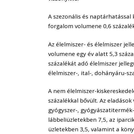
A szezonális és naptárhatással 
forgalom volumene 0,6 százalékk
Az élelmiszer- és élelmiszer je
volumene egy év alatt 5,3 száza
százalékát adó élelmiszer jelle
élelmiszer-, ital-, dohányáru-s
A nem élelmiszer-kiskeresked
százalékkal bővült. Az eladások
gyógyszer-, gyógyászatitermék-, 
lábbeliüzletekben 7,5, az iparci
üzletekben 3,5, valamint a köny