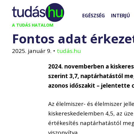
Kilépés
a
EGÉSZSÉG
INTERJÚ
tartalomba
A TUDÁS HATALOM
Fontos adat érkeze
2025. január 9.
•
tudás.hu
2024. novemberben a kiskere
szerint 3,7, naptárhatástól me
azonos időszakit – jelentette 
Az élelmiszer- és élelmiszer jel
kiskereskedelemben 4,5, az üze
értékesítés naptárhatástól meg
viszonyítva.