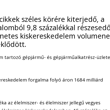
cikkek széles körére kiterjedő, a
alomból 9,8 százalékkal részesed
rnetes kiskereskedelem volumen
klődött.
m tartozó gépjármű- és gépjárműalkatrész-üzlet
reskedelem forgalma folyó áron 1684 milliárd
ka az élelmiszer- és élelmiszer jellegű vegyes