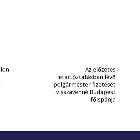
úlon
Az előzetes
letartóztatásban lévő
s
polgármester fizetését
visszavenné Budapest
főispánja