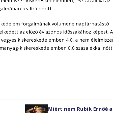
 élelmiszer-kiskereskedelemben, 15 százaléka az
almában realizálódott.
skedelem forgalmának volumene naptárhatástól
elkedett az előző év azonos időszakához képest. 
gű vegyes kiskereskedelemben 4,0, a nem élelmisze
emanyag-kiskereskedelemben 0,6 százalékkal nőtt
Miért nem Rubik Ernőé a