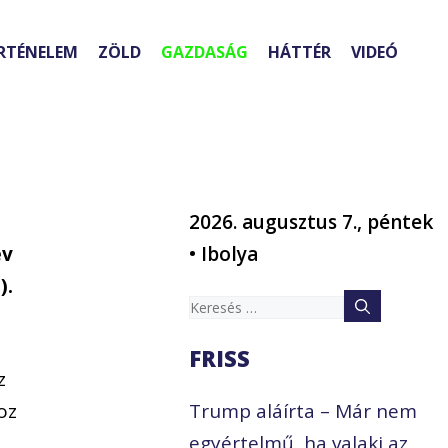
RTÉNELEM
ZÖLD
GAZDASÁG
HÁTTÉR
VIDEÓ
2026. augusztus 7., péntek
év
• Ibolya
).
Keresés:
FRISS
z
oz
Trump aláírta – Már nem
egyértelmű, ha valaki az