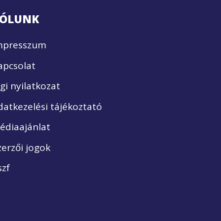
ÓLUNK
mpresszum
apcsolat
ogi nyilatkozat
datkezelési tájékoztató
édiaajánlat
zerzői jogok
szf