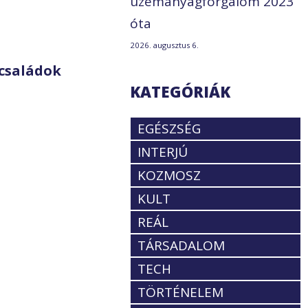
üzemanyagforgalom 2023
óta
2026. augusztus 6.
családok
KATEGÓRIÁK
EGÉSZSÉG
INTERJÚ
KOZMOSZ
KULT
REÁL
TÁRSADALOM
TECH
TÖRTÉNELEM