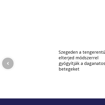
Szegeden a tengerent
elterjed módszerrel
gyógyítják a daganato
betegeket