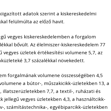
kiigazított adatok szerint a kiskereskedelmi
al felülmúlta az előző havit.
llegű vegyes kiskereskedelemben a forgalom
lékkal bővült. Az élelmiszer-kiskereskedelem 77
gű vegyes üzletek értékesítési volumene 5,7, az
zaküzleteké 3,7 százalékkal növekedett.
elem forgalmának volumene összességében 4,5
 volumene a bútor-, műszakicikk-üzletekben 13, a
illatszerüzletekben 7,7, a textil-, ruházati és
kk jellegű vegyes üzletekben 4,3, a használtcikk-
v-, számítástechnika-, egyébiparcikk-üzletekben