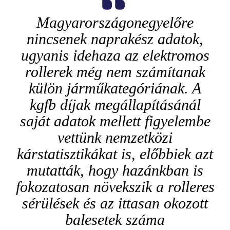
Magyarországon
egyelőre
nincsenek naprakész
adatok
,
ugyanis idehaza az elektromos
rollerek még nem számítanak
külön járműkategóriának
. A
kgfb
díjak megállapításánál
saját adatok mellett figyelembe
vettünk nemzetközi
kárstatisztikákat is, előbbiek azt
mutatták, hogy
hazánkban
is
fokozatosan növekszik a rolleres
sérülések és az ittasan okozott
balesetek száma