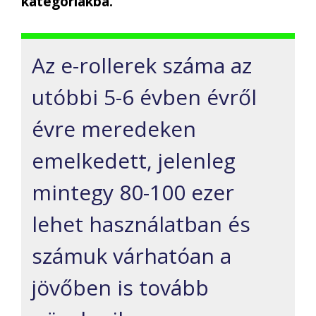
kategóriákba.
A
z e-rollerek száma az
utóbbi 5-6 évben évről
évre
meredeken
emelkedett, jelenleg
mintegy 80-100 ezer
lehet használatban és
szám
uk
várhatóan
a
jövőben
is
tovább