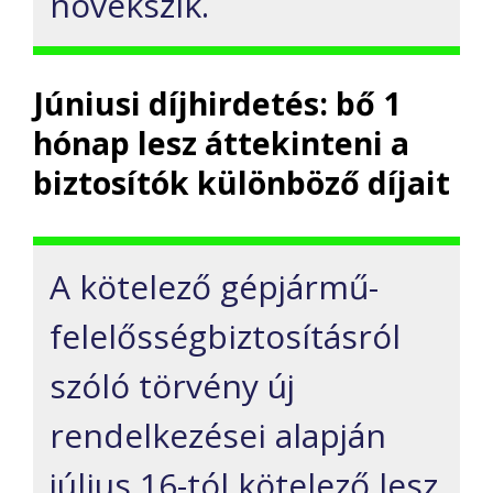
növekszik.
Június
i
díjhirdetés
: bő 1
hónap lesz áttekinteni a
biztosítók
különböző
díjait
A kötelező gépjármű-
felelősségbiztosításról
szóló törvény új
rendelkezései
alapján
július 16-tól kötelező lesz