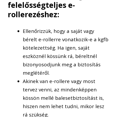
felelősségteljes e-
rollerezéshez
:
Ellenőrizzük, hogy a saját vagy
bérelt e-rollerre vonatkozik-e a
kgfb
kötelezettség. Ha igen, saját
eszköznél kössünk rá,
béreltnél
bizonyosodjunk meg
a
biztosítás
meglétéről.
Akinek van
e-
rollere
vagy most
tervez venni, az mindenképpen
kössön
mellé
balesetbiztosítást
is
,
hiszen
nem
lehet tudni
,
mikor lesz
rá szükség.