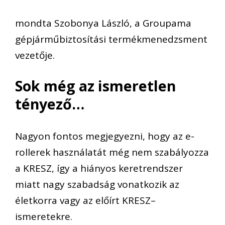
mondta
Szobonya László, a Groupama
gépjárműbiztosítási termékmenedzsment
vezetője
.
Sok még az ismeretlen
tényező…
Nagyon fontos megjegyezni, hogy
az e-
rollerek használatát
még nem szabályozza
a KRESZ
, így
a hiányos keretrendszer
miatt
nagy szabadság
vonatkozik
az
életkorra
vagy
az előírt
K
RESZ
–
ismeretekre
.