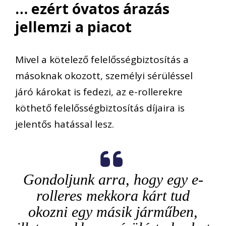
… ezért óvatos árazás
jellemzi a piacot
Mivel a kötelező felelősségbiztosítás a
másoknak
okozott,
személyi sérüléssel
járó károkat is fedezi
,
az e-rollerekre
köthető
felelősség
biztosítás díj
ai
ra is
jelentős
hatással lesz
.
Gondolju
n
k
arra, hogy
egy e-
roller
es mekkora kárt tud
okozni egy másik járműben,