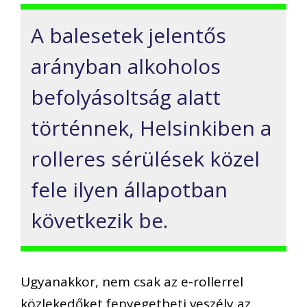
A
balesetek jelentős
arányban
alkoholos
befolyásoltság
alatt
történnek, Helsinkiben a
rolleres sérülések közel
fele ilyen állapotban
következik be.
Ugyanakkor
,
nem csak az e-rollerrel
közlekedőket fenyegetheti veszély
az