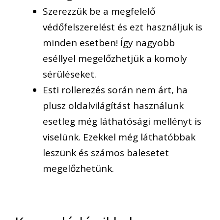
Szerezzü
k
be
a megfelelő
védőfelszerelést és ezt használjuk is
minden esetben
!
Így
nagyobb
eséllyel megelőzhetjük a
komoly
sérüléseket.
Esti rollerezés során nem árt, ha
plusz oldalvilágítást használunk
esetleg még láthatósági mellényt is
viselünk
.
Ezekkel
még láthatóbbak
leszünk és számos balesetet
megelőzhetünk.