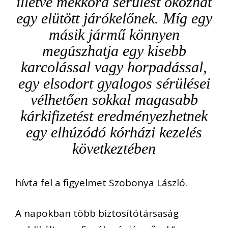
illetve mekkora sérülés
t
okozhat
egy
elütött járókelő
nek
. Míg egy
másik jármű könnyen
megúszhatja
egy kisebb
karcolással vagy horpadással,
egy elsodort gyalogos sérülései
vélhetően sokkal magasabb
kárkifizetést eredményezhetnek
egy elhúzódó kórházi kezelés
következtében
hívta fel a figyelmet Szobonya László.
A napokban több biztosítótársaság