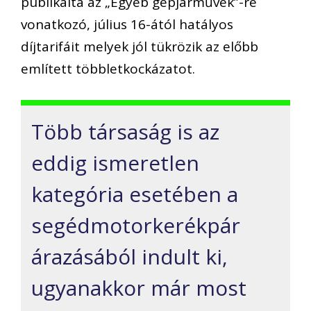
publikálta az „Egyéb
gépjárművek”-
re
vonatkozó, július 16-ától hatályos
díjtarifáit melyek jól tükrözik az előbb
említett többletkockázatot.
Több társaság is az
eddig ismeretlen
kategória esetében a
segédmotorkerékpár
árazásából indult ki,
ugyanakkor már most