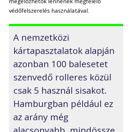
megelőzhetők lennének
megfelelő
védőfelszerelés használatával.
A nemzetközi
kártapasztalatok alapján
azonban
100 balesetet
szenvedő rolleres közül
csak 5 használ sisakot
.
Hamburgban például ez
az arány
még
alacsonyabb,
mindössze