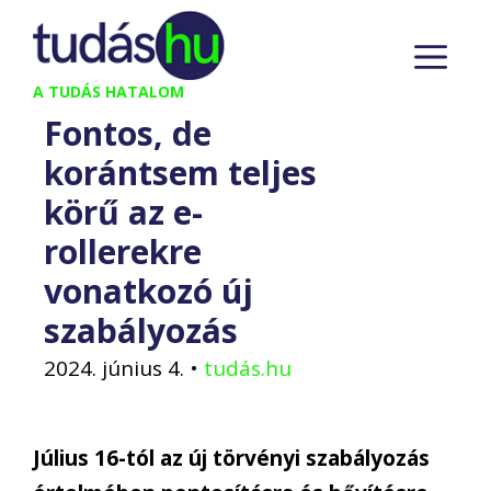
Kilépés
M
a
tartalomba
A TUDÁS HATALOM
Fontos, de
korántsem teljes
körű az e-
rollerekre
vonatkozó új
szabályozás
2024. június 4.
•
tudás.hu
Július 16-tól az új törvényi szabályozás