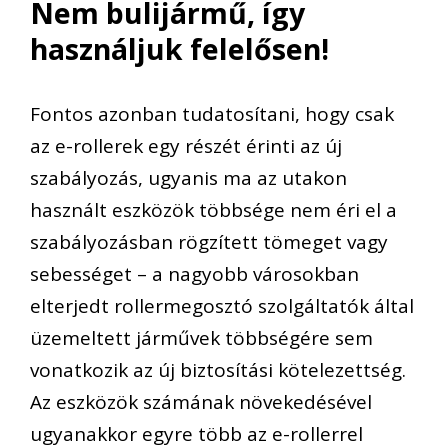
N
em bulijármű, így
használjuk
felelősen
!
Fontos
azonban
tudatosítani, hogy c
sak
az e-rollerek egy részét érinti az új
szabályozás,
ugyanis ma az utakon
használt eszközök többsége nem éri el a
szabályozásban rögzített tömeget vagy
sebességet
– a
nagyobb városokban
elterjedt rollermegosztó szolgáltató
k
által
üzemeltett járművek többségére sem
vonatkozik az új biztosítási kötelezettség.
Az eszközök számának növekedésével
ugyanakkor e
gyre több az e-rolle
rrel