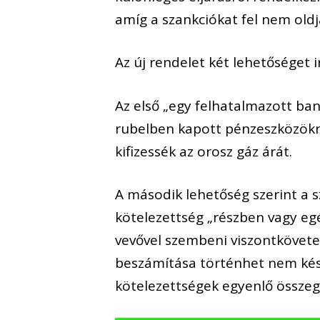
amíg a szankciókat fel nem ol
Az új rendelet két lehetőséget 
Az első „egy felhatalmazott bank
rubelben kapott pénzeszközökne
kifizessék az orosz gáz árát.
A második lehetőség szerint a s
kötelezettség „részben vagy eg
vevővel szembeni viszontkövete
beszámítása történhet nem kész
kötelezettségek egyenlő összegű