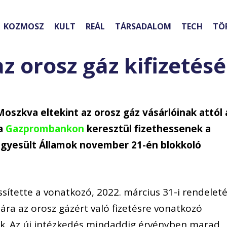
KOZMOSZ
KULT
REÁL
TÁRSADALOM
TECH
TÖ
z orosz gáz kifizetés
Moszkva eltekint az orosz gáz vásárlóinak attól 
 a
Gazprombankon
keresztül fizethessenek a
z Egyesült Államok november 21-én blokkoló
ssítette a vonatkozó, 2022. március 31-i rendeleté
mára az orosz gázért való fizetésre vonatkozó
zik. Az új intézkedés mindaddig érvényben marad,