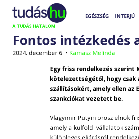
Kilépés
a
EGÉSZSÉG
INTERJÚ
tartalomba
A TUDÁS HATALOM
Fontos intézkedés a
2024. december 6.
•
Kamasz Melinda
Egy friss rendelkezés szerint 
kötelezettségétől, hogy csak
szállításokért, amely ellen a
szankciókat vezetett be.
Vlagyimir Putyin orosz elnök fri
amely a külföldi vállalatok szá
különleges eljárásról rendelke