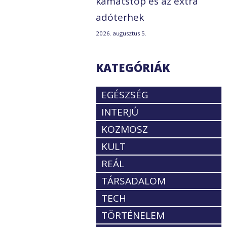
kamatstop és az extra
adóterhek
2026. augusztus 5.
KATEGÓRIÁK
EGÉSZSÉG
INTERJÚ
KOZMOSZ
KULT
REÁL
TÁRSADALOM
TECH
TÖRTÉNELEM