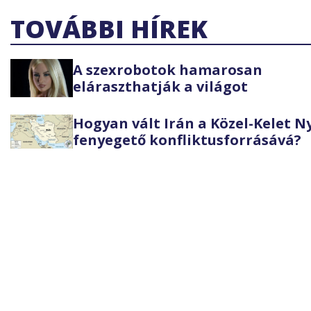
TOVÁBBI HÍREK
A szexrobotok hamarosan
eláraszthatják a világot
Hogyan vált Irán a Közel-Kelet 
fenyegető konfliktusforrásává?