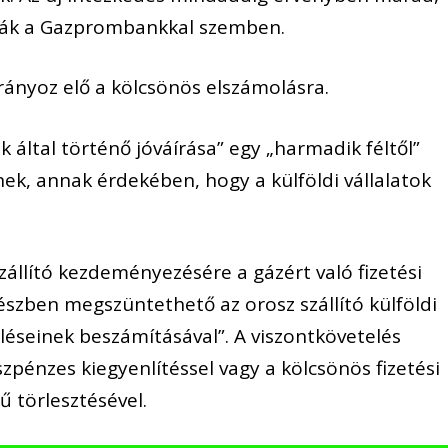
dják a Gazprombankkal szemben.
irányoz elő a kölcsönös elszámolásra.
 által történő jóváírása” egy „harmadik féltől”
k, annak érdekében, hogy a külföldi vállalatok
zállító kezdeményezésére a gázért való fizetési
észben megszüntethető az orosz szállító külföldi
léseinek beszámításával”. A viszontkövetelés
pénzes kiegyenlítéssel vagy a kölcsönös fizetési
 törlesztésével.