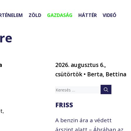
RTÉNELEM
ZÖLD
GAZDASÁG
HÁTTÉR
VIDEÓ
ére
a
2026. augusztus 6.,
csütörtök • Berta, Bettina
Keresés:
FRISS
t,
A benzin ára a védett
árszint alatt – Ábrában az