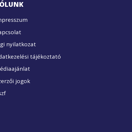
ÓLUNK
mpresszum
apcsolat
ogi nyilatkozat
datkezelési tájékoztató
édiaajánlat
zerzői jogok
szf