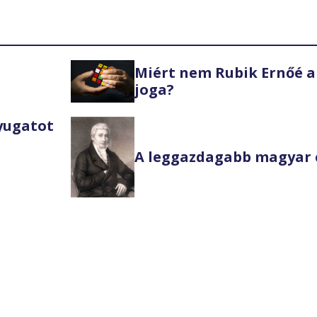
Miért nem Rubik Ernőé a
joga?
Nyugatot
A leggazdagabb magyar 