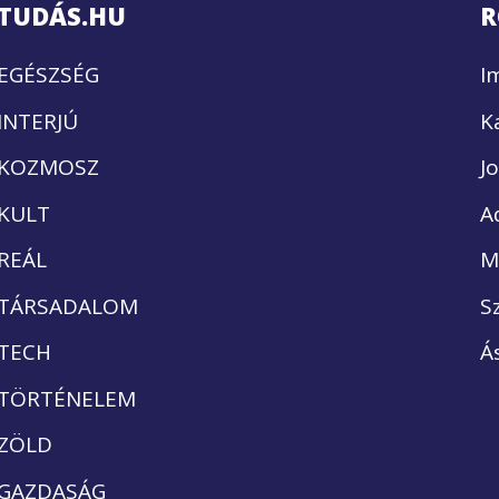
TUDÁS.HU
R
EGÉSZSÉG
I
INTERJÚ
K
KOZMOSZ
J
KULT
A
REÁL
M
TÁRSADALOM
S
TECH
Á
TÖRTÉNELEM
ZÖLD
GAZDASÁG