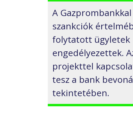
A Gazprombankkal 
szankciók értelméb
folytatott ügylete
engedélyezettek. A
projekttel kapcsola
tesz a bank bevoná
tekintetében.