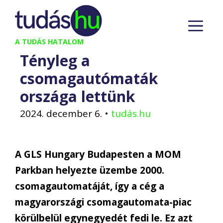
Kilépés
M
a
tartalomba
A TUDÁS HATALOM
Tényleg a
csomagautómaták
országa lettünk
2024. december 6.
•
tudás.hu
A GLS Hungary Budapesten a MOM
Parkban helyezte üzembe 2000.
csomagautomatáját, így a cég a
magyarországi csomagautomata-piac
körülbelül egynegyedét fedi le. Ez azt