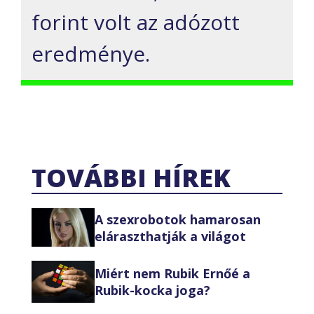
forint volt az adózott
eredménye.
TOVÁBBI HÍREK
A szexrobotok hamarosan
eláraszthatják a világot
Miért nem Rubik Ernőé a
Rubik-kocka joga?