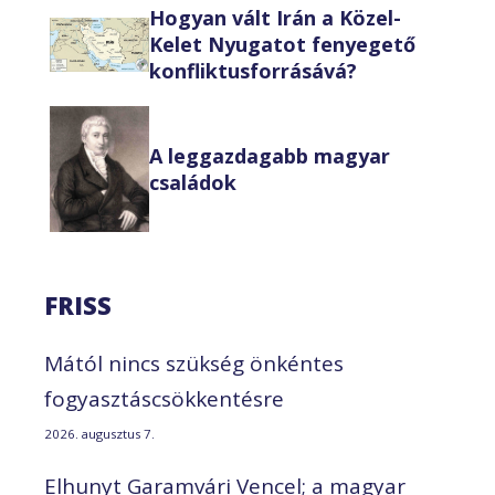
Hogyan vált Irán a Közel-
Kelet Nyugatot fenyegető
konfliktusforrásává?
A leggazdagabb magyar
családok
FRISS
Mától nincs szükség önkéntes
fogyasztáscsökkentésre
2026. augusztus 7.
Elhunyt Garamvári Vencel; a magyar