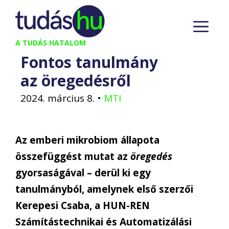
Kilépés
M
a
tartalomba
A TUDÁS HATALOM
Fontos tanulmány
az öregedésről
2024. március 8.
•
MTI
Az emberi mikrobiom állapota
összefüggést mutat az
öregedés
gyorsaságával – derül ki egy
tanulmányból, amelynek első szerzői
Kerepesi Csaba, a HUN-REN
Számítástechnikai és Automatizálási