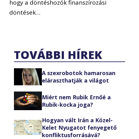
hogy a döntéshozók finanszírozási
döntések…
TOVÁBBI HÍREK
A szexrobotok hamarosan
eláraszthatják a világot
Miért nem Rubik Ernőé a
Rubik-kocka joga?
Hogyan vált Irán a Közel-
Kelet Nyugatot fenyegető
konfliktusforrásává?