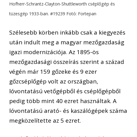
Hofherr-Schrantz-Clayton-Shuttleworth cséplőgép és
tüzesgép 1933-ban. #19239 Fotó: Fortepan
Szélesebb körben inkább csak a kiegyezés
után indult meg a magyar mezőgazdaság
igazi modernizációja. Az 1895-ös
mezőgazdasági összeírás szerint a század
végén már 159 gőzeke és 9 ezer
gőzcséplőgép volt az országban,
lóvontatású vetőgépből és cséplőgépből
pedig több mint 40 ezret használtak. A
lóvontatású arató- és kaszálógépek száma
megközelítette az 5 ezret.