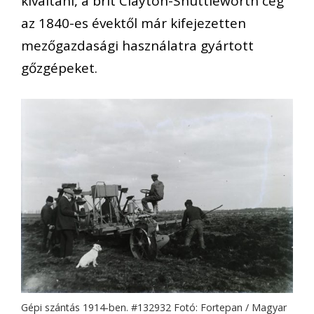
kiváltani, a brit Clayton-Shuttleworth cég
az 1840-es évektől már kifejezetten
mezőgazdasági használatra gyártott
gőzgépeket.
Gépi szántás 1914-ben. #132932 Fotó: Fortepan / Magyar