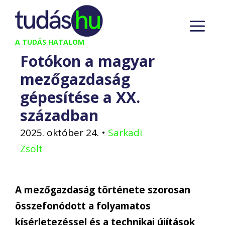
Kilépés
M
a
tartalomba
A TUDÁS HATALOM
Fotókon a magyar
mezőgazdaság
gépesítése a XX.
században
2025. október 24.
•
Sarkadi
Zsolt
A mezőgazdaság története szorosan
összefonódott a folyamatos
kísérletezéssel és a technikai újítások