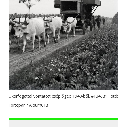
Ökörfögattal vontatott cséplőgép 1940-ből. #134681 Fotó:
Fortepan / Album018