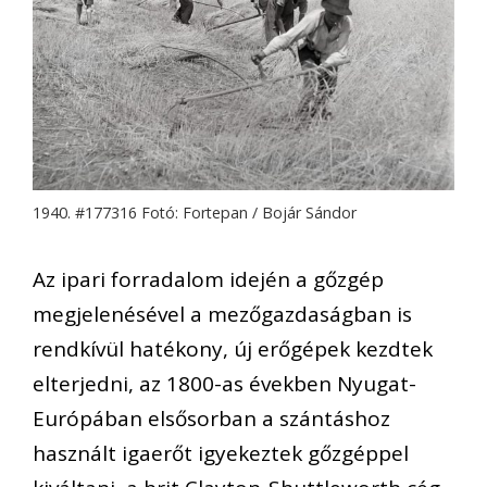
1940. #177316 Fotó: Fortepan / Bojár Sándor
Az ipari forradalom idején a gőzgép
megjelenésével a mezőgazdaságban is
rendkívül hatékony, új erőgépek kezdtek
elterjedni, az 1800-as években Nyugat-
Európában elsősorban a szántáshoz
használt igaerőt igyekeztek gőzgéppel