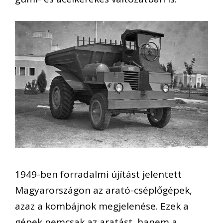
1949-ben forradalmi újítást jelentett
Magyarországon az arató-cséplőgépek,
azaz a kombájnok megjelenése. Ezek a
gépek nemcsak az aratást, hanem a