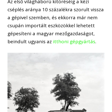
Az első világháború kitöréséig a kézi
cséplés aránya 10 százalékra szorult vissza
a gépivel szemben, és ekkorra már nem
csupán importált eszközökkel lehetett
gépesíteni a magyar mezőgazdaságot,
beindult ugyanis az
itthoni gépgyártás
.