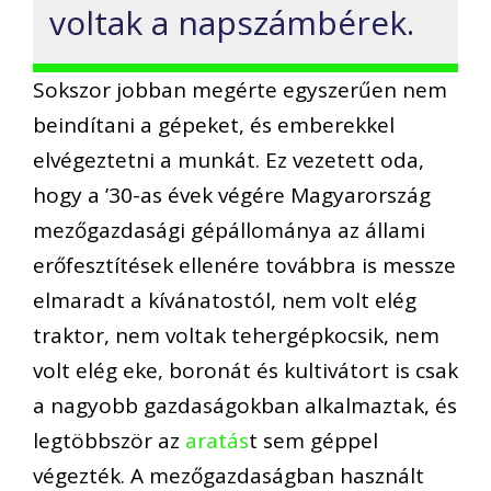
voltak a napszámbérek.
Sokszor jobban megérte egyszerűen nem
beindítani a gépeket, és emberekkel
elvégeztetni a munkát. Ez vezetett oda,
hogy a ’30-as évek végére Magyarország
mezőgazdasági gépállománya az állami
erőfesztítések ellenére továbbra is messze
elmaradt a kívánatostól, nem volt elég
traktor, nem voltak tehergépkocsik, nem
volt elég eke, boronát és kultivátort is csak
a nagyobb gazdaságokban alkalmaztak, és
legtöbbször az
aratás
t sem géppel
végezték. A mezőgazdaságban használt