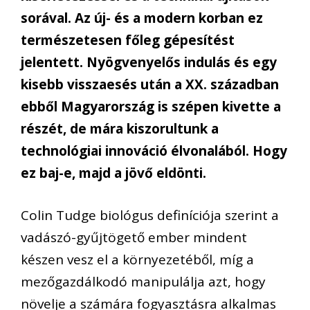
sorával. Az új- és a modern korban ez
természetesen főleg gépesítést
jelentett. Nyögvenyelős indulás és egy
kisebb visszaesés után a XX. században
ebből Magyarország is szépen kivette a
részét, de mára kiszorultunk a
technológiai innováció élvonalából. Hogy
ez baj-e, majd a jövő eldönti.
Colin Tudge biológus definíciója szerint a
vadászó-gyűjtögető ember mindent
készen vesz el a környezetéből, míg a
mezőgazdálkodó manipulálja azt, hogy
növelje a számára fogyasztásra alkalmas