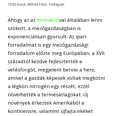
1930 körül. #8944 Fotó: Fortepan
Ahogy az az
innováció
val általában lenni
szokott, a mezőgazdaságban is
exponenciálisan gyorsult. Az ipari
forradalmat is egy mezőgazdasági
forradalom előzte meg Európában, a XVII.
századtól kezdve fejlesztették a
vetésforgót, megjelent benne a here,
amivel a gazdák képesek voltak megkötni
a légköri nitrogén egy részét, ezzel
növelhették a termésátlagokat. Új
növények érkeztek Amerikából a
kontinensre, valamint újfajta ekéket