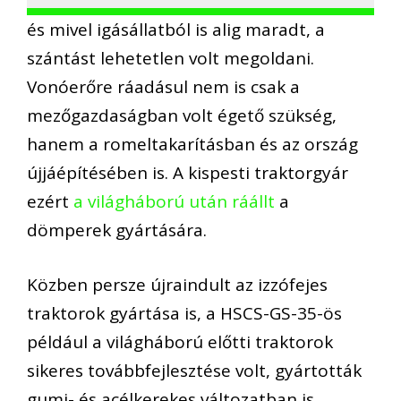
és mivel igásállatból is alig maradt, a
szántást lehetetlen volt megoldani.
Vonóerőre ráadásul nem is csak a
mezőgazdaságban volt égető szükség,
hanem a romeltakarításban és az ország
újjáépítésében is. A kispesti traktorgyár
ezért
a világháború után ráállt
a
dömperek gyártására.
Közben persze újraindult az izzófejes
traktorok gyártása is, a HSCS-GS-35-ös
például a világháború előtti traktorok
sikeres továbbfejlesztése volt, gyártották
gumi- és acélkerekes változatban is.