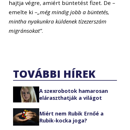
hajtja végre, amiért büntetést fizet. De –
emelte ki –
„még mindig jobb a büntetés,
mintha nyakunkra küldenek tízezerszám
migránsokat”
.
TOVÁBBI HÍREK
A szexrobotok hamarosan
eláraszthatják a világot
Miért nem Rubik Ernőé a
Rubik-kocka joga?