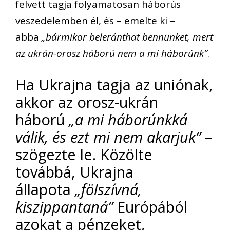
felvett tagja folyamatosan háborús
veszedelemben él, és – emelte ki –
abba
„bármikor beleránthat bennünket, mert
az ukrán-orosz háború nem a mi háborúnk”
.
Ha Ukrajna tagja az uniónak,
akkor az orosz-ukrán
háború
„a mi háborúnkká
válik, és ezt mi nem akarjuk”
–
szögezte le. Közölte
továbbá, Ukrajna
állapota
„fölszívná,
kiszippantaná”
Európából
azokat a pénzeket,