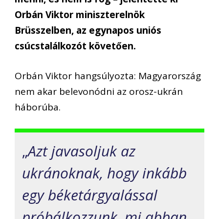
Orbán Viktor miniszterelnök
Brüsszelben, az egynapos uniós
csúcstalálkozót követően.
Orbán Viktor hangsúlyozta: Magyarország
nem akar belevonódni az orosz-ukrán
háborúba.
„
Azt javasoljuk az
ukránoknak, hogy inkább
egy béketárgyalással
próbálkozzunk, mi abban