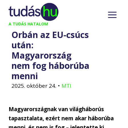
Kilépés
M
a
tartalomba
A TUDÁS HATALOM
Orbán az EU-csúcs
után:
Magyarország
nem fog háborúba
menni
2025. október 24.
•
MTI
Magyarországnak van világháborús
tapasztalata, ezért nem akar háborúba
menni, és nem is fog – jelentette ki