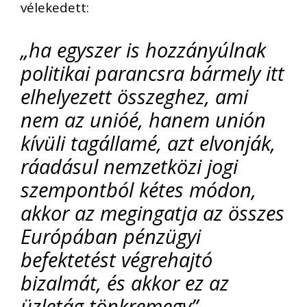
vélekedett:
„ha egyszer is hozzányúlnak
politikai parancsra bármely itt
elhelyezett összeghez, ami
nem az unióé, hanem unión
kívüli tagállamé, azt elvonják,
ráadásul nemzetközi jogi
szempontból kétes módon,
akkor az megingatja az összes
Európában pénzügyi
befektetést végrehajtó
bizalmát, és akkor ez az
üzletág tönkremegy”
.