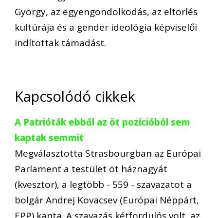
György, az egyengondolkodás, az eltörlés
kultúrája és a gender ideológia képviselői
indítottak támadást.
Kapcsolódó cikkek
A Patrióták ebből az öt pozícióból sem
kaptak semmit
Megválasztotta Strasbourgban az Európai
Parlament a testület öt háznagyát
(kvesztor), a legtöbb - 559 - szavazatot a
bolgár Andrej Kovacsev (Európai Néppárt,
EPP) kapta. A szavazás kétfordulós volt, az