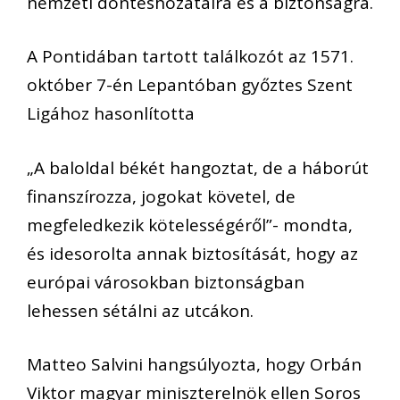
nemzeti döntéshozatalra és a biztonságra.
A Pontidában tartott találkozót az 1571.
október 7-én Lepantóban győztes Szent
Ligához hasonlította
„A baloldal békét hangoztat, de a háborút
finanszírozza, jogokat követel, de
megfeledkezik kötelességéről”- mondta,
és idesorolta annak biztosítását, hogy az
európai városokban biztonságban
lehessen sétálni az utcákon.
Matteo Salvini hangsúlyozta, hogy Orbán
Viktor magyar miniszterelnök ellen Soros