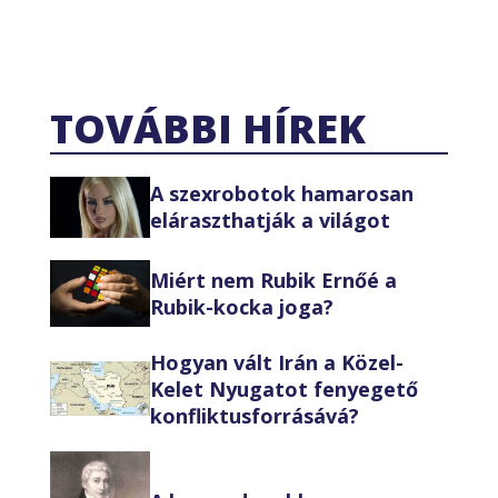
TOVÁBBI HÍREK
A szexrobotok hamarosan
eláraszthatják a világot
Miért nem Rubik Ernőé a
Rubik-kocka joga?
Hogyan vált Irán a Közel-
Kelet Nyugatot fenyegető
konfliktusforrásává?