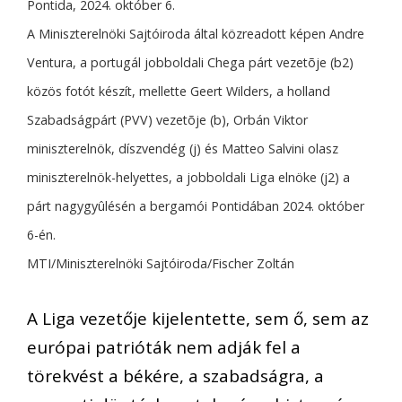
Pontida, 2024. október 6.
A Miniszterelnöki Sajtóiroda által közreadott képen Andre
Ventura, a portugál jobboldali Chega párt vezetõje (b2)
közös fotót készít, mellette Geert Wilders, a holland
Szabadságpárt (PVV) vezetõje (b), Orbán Viktor
miniszterelnök, díszvendég (j) és Matteo Salvini olasz
miniszterelnök-helyettes, a jobboldali Liga elnöke (j2) a
párt nagygyûlésén a bergamói Pontidában 2024. október
6-én.
MTI/Miniszterelnöki Sajtóiroda/Fischer Zoltán
A Liga vezetője kijelentette, sem ő, sem az
európai patrióták nem adják fel a
törekvést a békére, a szabadságra, a