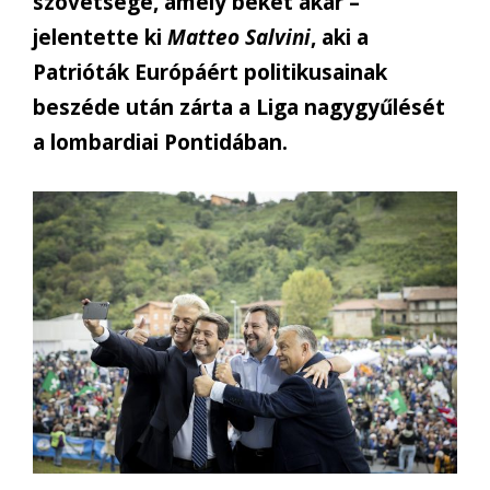
szövetsége, amely békét akar –
jelentette ki
Matteo Salvini
, aki a
Patrióták Európáért politikusainak
beszéde után zárta a Liga nagygyűlését
a lombardiai Pontidában.