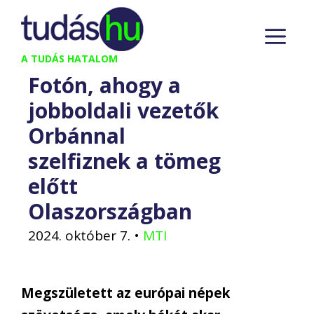
Kilépés
M
a
tartalomba
A TUDÁS HATALOM
Fotón, ahogy a
jobboldali vezetők
Orbánnal
szelfiznek a tömeg
előtt
Olaszországban
2024. október 7.
•
MTI
Megszületett az európai népek