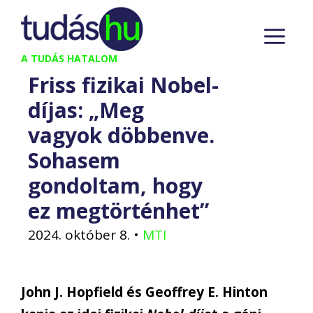
Kilépés
M
a
tartalomba
A TUDÁS HATALOM
Friss fizikai Nobel-
díjas: „Meg
vagyok döbbenve.
Sohasem
gondoltam, hogy
ez megtörténhet”
2024. október 8.
•
MTI
John J. Hopfield és Geoffrey E. Hinton