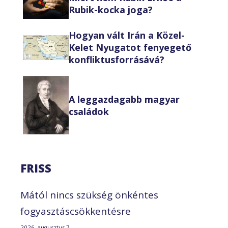
Rubik-kocka joga?
Hogyan vált Irán a Közel-
Kelet Nyugatot fenyegető
konfliktusforrásává?
A leggazdagabb magyar
családok
FRISS
Mától nincs szükség önkéntes
fogyasztáscsökkentésre
2026. augusztus 7.