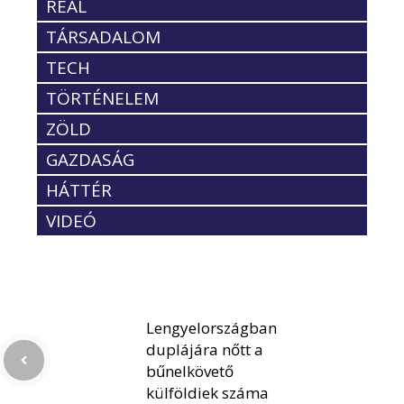
REÁL
TÁRSADALOM
TECH
TÖRTÉNELEM
ZÖLD
GAZDASÁG
HÁTTÉR
VIDEÓ
Lengyelországban
duplájára nőtt a
bűnelkövető
külföldiek száma