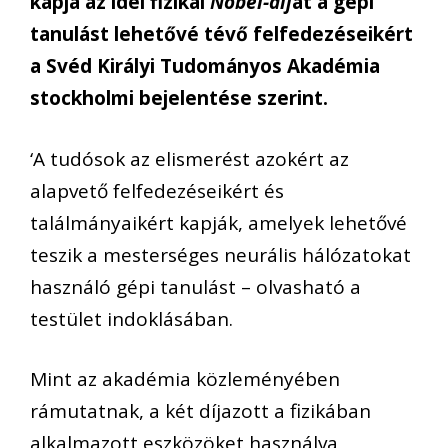
kapja az idei fizikai
Nobel-díj
at a gépi
tanulást lehetővé tévő felfedezéseikért
a Svéd Királyi Tudományos Akadémia
stockholmi bejelentése szerint.
‘A tudósok az elismerést azokért az
alapvető felfedezéseikért és
találmányaikért kapják, amelyek lehetővé
teszik a mesterséges neurális hálózatokat
használó gépi tanulást – olvasható a
testület indoklásában.
Mint az akadémia közleményében
rámutatnak, a két díjazott a fizikában
alkalmazott eszközöket használva