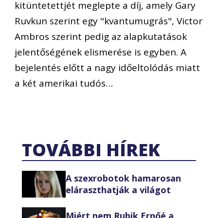
kitüntetettjét meglepte a díj, amely Gary
Ruvkun szerint egy "kvantumugrás", Victor
Ambros szerint pedig az alapkutatások
jelentőségének elismerése is egyben. A
bejelentés előtt a nagy időeltolódás miatt
a két amerikai tudós…
TOVÁBBI HÍREK
A szexrobotok hamarosan
eláraszthatják a világot
Miért nem Rubik Ernőé a