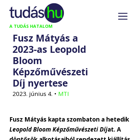
Kilépés
M
a
tartalomba
A TUDÁS HATALOM
Fusz Mátyás a
2023-as Leopold
Bloom
Képzőművészeti
Díj nyertese
2023. június 4.
•
MTI
Fusz Mátyás kapta szombaton a hetedik
Leopold Bloom Képzőművészeti Díj
at. A
döntősök alkotásaiból rendezett kiállítás