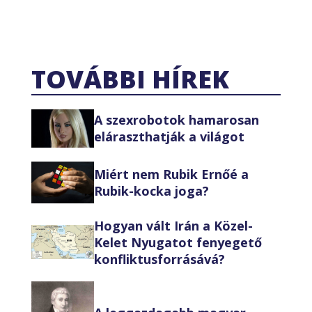
TOVÁBBI HÍREK
A szexrobotok hamarosan
eláraszthatják a világot
Miért nem Rubik Ernőé a
Rubik-kocka joga?
Hogyan vált Irán a Közel-
Kelet Nyugatot fenyegető
konfliktusforrásává?