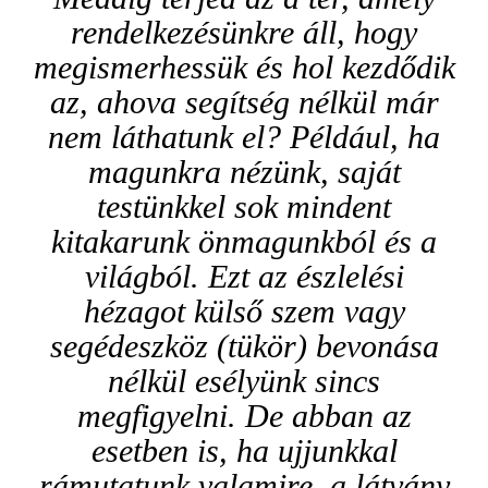
rendelkezésünkre áll, hogy
megismerhessük és hol kezdődik
az, ahova segítség nélkül már
nem láthatunk el? Például, ha
magunkra nézünk, saját
testünkkel sok mindent
kitakarunk önmagunkból és a
világból. Ezt az észlelési
hézagot külső szem vagy
segédeszköz (tükör) bevonása
nélkül esélyünk sincs
megfigyelni. De abban az
esetben is, ha ujjunkkal
rámutatunk valamire, a látvány