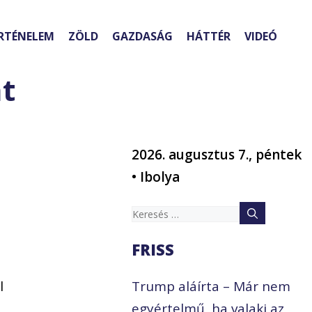
RTÉNELEM
ZÖLD
GAZDASÁG
HÁTTÉR
VIDEÓ
at
2026. augusztus 7., péntek
• Ibolya
Keresés:
FRISS
l
Trump aláírta – Már nem
egyértelmű, ha valaki az