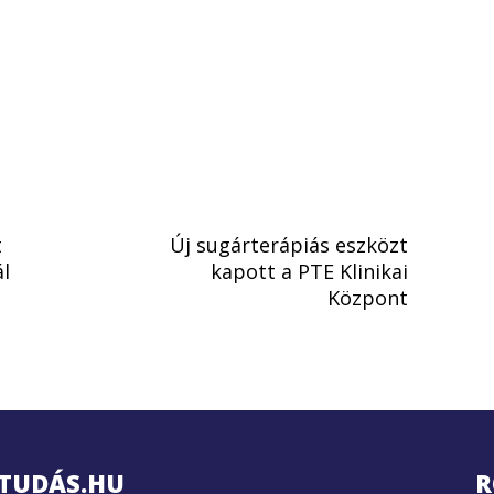
t
Új sugárterápiás eszközt
ál
kapott a PTE Klinikai
Központ
TUDÁS.HU
R