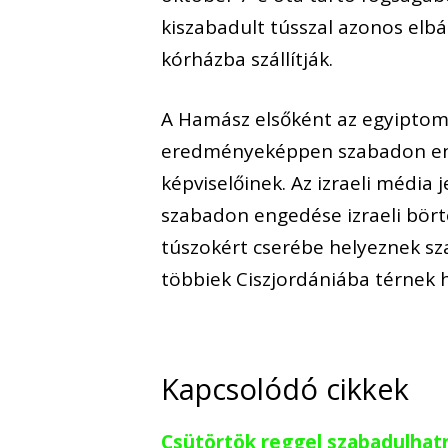
kiszabadult tússzal azonos elbá
kórházba szállítják.
A Hamász elsőként az egyiptomi
eredményeképpen szabadon enge
képviselőinek. Az izraeli média
szabadon engedése izraeli bört
túszokért cserébe helyeznek sz
többiek Ciszjordániába térnek 
Kapcsolódó cikkek
Csütörtök reggel szabadulhat