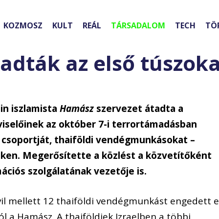
KOZMOSZ
KULT
REÁL
TÁRSADALOM
TECH
TÖ
tadták az első túszok
in iszlamista
Hamász
szervezet átadta a
iselőinek az október 7-i terrortámadásban
ő csoportját, thaiföldi vendégmunkásokat –
eken. Megerősítette a közlést a közvetítőként
ációs szolgálatának vezetője is.
ivil mellett 12 thaiföldi vendégmunkást engedett e
l a Hamász. A thaiföldiek Izraelben a többi