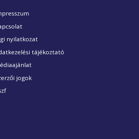
mpresszum
apcsolat
ogi nyilatkozat
datkezelési tájékoztató
édiaajánlat
zerzői jogok
szf