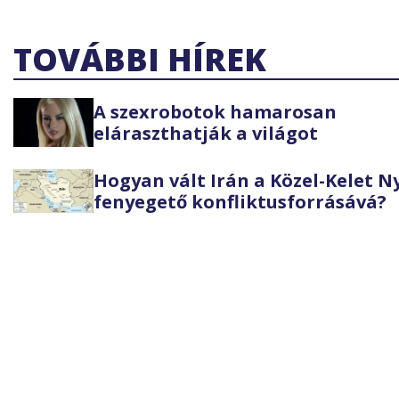
TOVÁBBI HÍREK
A szexrobotok hamarosan
eláraszthatják a világot
Hogyan vált Irán a Közel-Kelet 
fenyegető konfliktusforrásává?