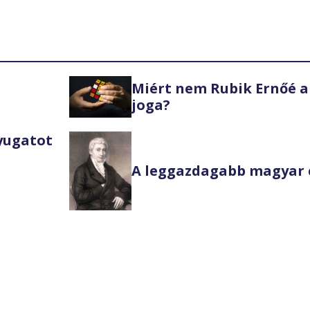
Miért nem Rubik Ernőé a
joga?
Nyugatot
A leggazdagabb magyar 