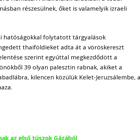
násban részesülnek, őket is valamelyik izraeli
 hatóságokkal folytatott tárgyalások
dett thaiföldieket adta át a vöröskereszt
 jelentése szerint egyúttal megkezdődött a
önökből 39 olyan palesztin rabnak, akiket a
abadlábra, kilencen közülük Kelet-Jeruzsálembe, 
haza.
nak az első túszok Gázából