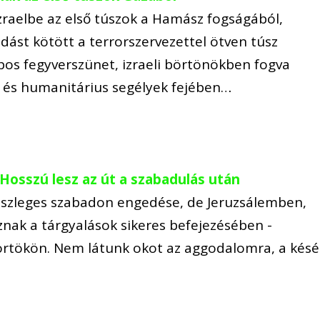
zraelbe az első túszok a Hamász fogságából,
odást kötött a terrorszervezettel ötven túsz
os fegyverszünet, izraeli börtönökben fogva
, és humanitárius segélyek fejében…
: Hosszú lesz az út a szabadulás után
részleges szabadon engedése, de Jeruzsálemben,
ak a tárgyalások sikeres befejezésében -
ütörtökön. Nem látunk okot az aggodalomra, a késé