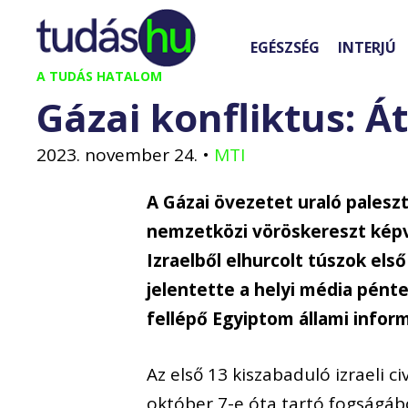
Kilépés
a
EGÉSZSÉG
INTERJÚ
tartalomba
A TUDÁS HATALOM
Gázai konfliktus: Á
2023. november 24.
•
MTI
A Gázai övezetet uraló paleszt
nemzetközi vöröskereszt képv
Izraelből elhurcolt túszok els
jelentette a helyi média pént
fellépő Egyiptom állami inform
Az első 13 kiszabaduló izraeli c
október 7-e óta tartó fogságábó