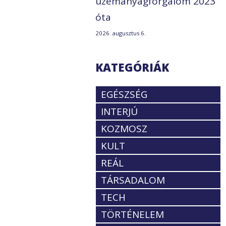
üzemanyagforgalom 2023
óta
2026. augusztus 6.
KATEGÓRIÁK
EGÉSZSÉG
INTERJÚ
KOZMOSZ
KULT
REÁL
TÁRSADALOM
TECH
TÖRTÉNELEM