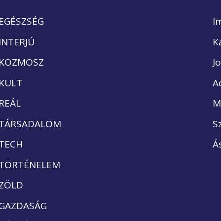
EGÉSZSÉG
I
INTERJÚ
K
KOZMOSZ
J
KULT
A
REÁL
M
TÁRSADALOM
S
TECH
Á
TÖRTÉNELEM
ZÖLD
GAZDASÁG