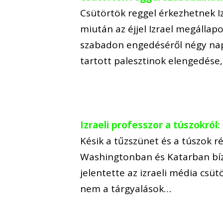
Csütörtök reggel érkezhetnek I
miután az éjjel Izrael megállap
szabadon engedéséről négy nap
tartott palesztinok elengedése
Izraeli professzor a túszokról
Késik a tűzszünet és a túszok 
Washingtonban és Katarban bízn
jelentette az izraeli média cs
nem a tárgyalások…