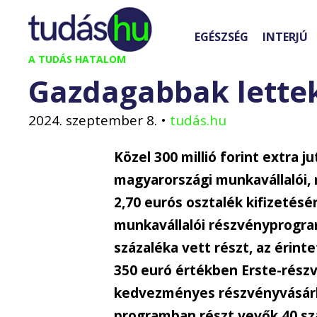
Kilépés
a
EGÉSZSÉG
INTERJÚ
tartalomba
A TUDÁS HATALOM
Gazdagabbak lettek
2024. szeptember 8.
•
tudás.hu
Közel 300 millió forint extra 
magyarországi munkavállalói,
2,70 eurós osztalék kifizetésé
munkavállalói részvényprogra
százaléka vett részt, az érin
350 euró értékben Erste-részv
kedvezményes részvényvásárlás
programban részt vevők 40 szá