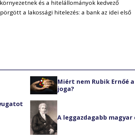
örnyezetnek és a hitelállományok kedvező
örgött a lakossági hitelezés: a bank az idei első
Miért nem Rubik Ernőé a
joga?
Nyugatot
A leggazdagabb magyar 