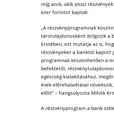
míg azok, akik plusz részvények
ezer forintot kaptak.
„A részvényprogramnak köszön
társtulajdonosként dolgozik a 
Erstében, ezt mutatja az is, h
részvényeket a banktól kapott ju
programnak köszönhetően a mun
befektetői, részvénytulajdonosi
egészség kialakításához, megőrz
évek előrehaladtával növekszik,
előtt” – hangsúlyozta Mihók Kri
A részvényprogram a bank széle