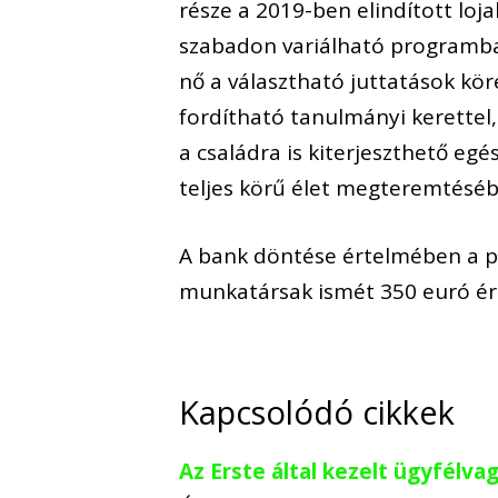
része a 2019-ben elindított loj
szabadon variálható programba
nő a választható juttatások köre
fordítható tanulmányi kerettel,
a családra is kiterjeszthető eg
teljes körű élet megteremtéséb
A bank döntése értelmében a pr
munkatársak ismét 350 euró ér
Kapcsolódó cikkek
Az Erste által kezelt ügyfélvag