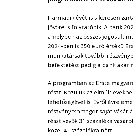
Harmadik évét is sikeresen zár
jövőre is folytatódik. A bank 2
amelyben az összes jogosult m
2024-ben is 350 euró értékű Ers
munkatársak további részvények
befektetést pedig a bank akár 
A programban az Erste magyaror
részt. Közülük az elmúlt évekbe
lehetőségével is. Évről évre em
részvénycsomagot saját vásárl
részt vevők 31 százaléka vásáro
közel 40 százalékra nőtt.