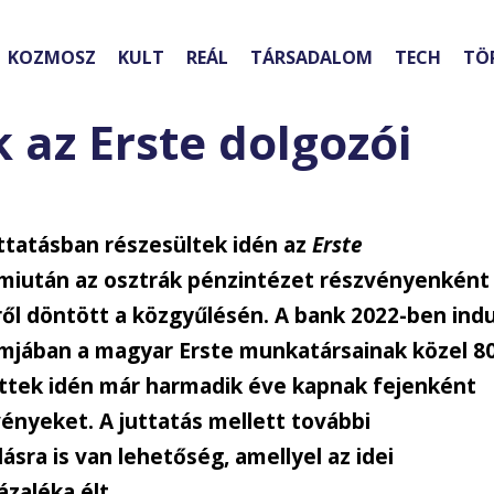
KOZMOSZ
KULT
REÁL
TÁRSADALOM
TECH
TÖ
 az Erste dolgozói
juttatásban részesültek idén az
Erste
 miután az osztrák pénzintézet részvényenként
ről döntött a közgyűlésén. A bank 2022-ben indu
mjában a magyar Erste munkatársainak közel 8
tettek idén már harmadik éve kapnak fejenként
ényeket. A juttatás mellett további
ra is van lehetőség, amellyel az idei
zaléka élt.