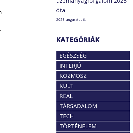
üzemanyagforgalom 2023
óta
n
2026. augusztus 6.
r
KATEGÓRIÁK
EGÉSZSÉG
INTERJÚ
KOZMOSZ
KULT
REÁL
TÁRSADALOM
TECH
TÖRTÉNELEM