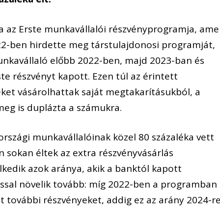
ta az Erste munkavállalói részvényprogramja, ame
022-ben hirdette meg társtulajdonosi programját,
unkavállaló előbb 2022-ben, majd 2023-ban és
te részvényt kapott. Ezen túl az érintett
et vásárolhattak saját megtakarításukból, a
meg is duplázta a számukra.
szági munkavállalóinak közel 80 százaléka vett
n sokan éltek az extra részvényvásárlás
elkedik azok aránya, akik a banktól kapott
ással növelik tovább: míg 2022-ben a programban
lt további részvényeket, addig ez az arány 2024-r