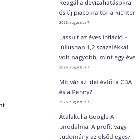
Reagál a devizahatásokra
és új piacokra tör a Richter
2026. augusztus 7.
Lassult az éves infláció –
Júliusban 1,2 százalékkal
volt nagyobb, mint egy éve
2026. augusztus 7.
e
Mit vár az idei évtől a CBA
t
és a Penny?
2026. augusztus 7.
nt
0
Átalakul a Google AI-
birodalma: A profit vagy
,
tudomány az elsődleges?