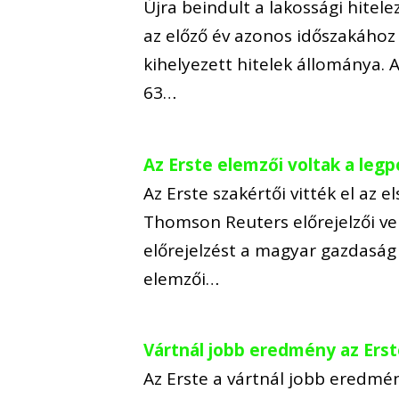
Újra beindult a lakossági hitele
az előző év azonos időszakához 
kihelyezett hitelek állománya. 
63…
Az Erste elemzői voltak a leg
Az Erste szakértői vitték el az
Thomson Reuters előrejelzői v
előrejelzést a magyar gazdaság
elemzői…
Vártnál jobb eredmény az Erst
Az Erste a vártnál jobb eredménn