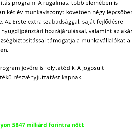
alitás program. A rugalmas, több elemében is
n két év munkaviszonyt követően négy lépcsőbe
. Az Erste extra szabadsággal, saját fejlődésre
 nyugdíjpénztári hozzájárulással, valamint az aká
észségbiztosítással támogatja a munkavállalókat a
en.
ogram jövőre is folytatódik. A jogosult
tékű részvényjuttatást kapnak.
yon 5847 milliárd forintra nőtt