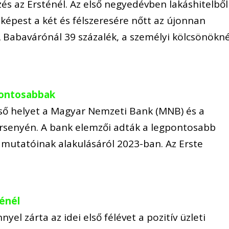
zés az Ersténél. Az első negyedévben lakáshitelből
képest a két és félszeresére nőtt az újonnan
A Babavárónál 39 százalék, a személyi kölcsönökné
pontosabbak
 első helyet a Magyar Nemzeti Bank (MNB) és a
ersenyén. A bank elemzői adták a legpontosabb
 mutatóinak alakulásáról 2023-ban. Az Erste
énél
yel zárta az idei első félévet a pozitív üzleti