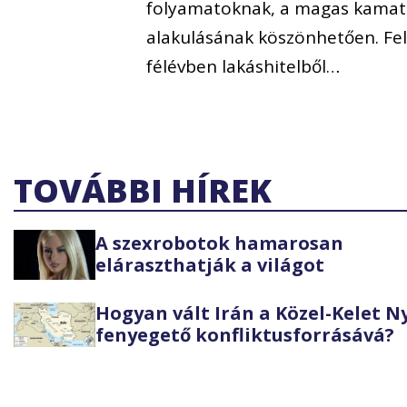
folyamatoknak, a magas kamatk
alakulásának köszönhetően. Felp
félévben lakáshitelből…
TOVÁBBI HÍREK
A szexrobotok hamarosan
eláraszthatják a világot
Hogyan vált Irán a Közel-Kelet 
fenyegető konfliktusforrásává?