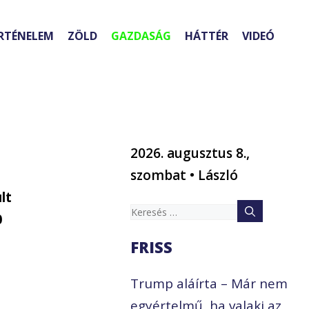
RTÉNELEM
ZÖLD
GAZDASÁG
HÁTTÉR
VIDEÓ
2026. augusztus 8.,
szombat • László
lt
Keresés:
0
FRISS
Trump aláírta – Már nem
egyértelmű, ha valaki az