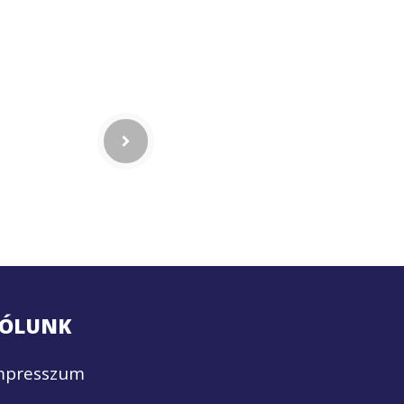
ÓLUNK
mpresszum