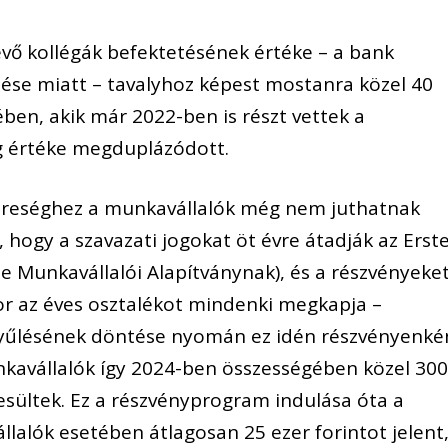
ő kollégák befektetésének értéke – a bank
se miatt – tavalyhoz képest mostanra közel 40
ében, akik már 2022-ben is részt vettek a
 értéke megduplázódott.
ereséghez a munkavállalók még nem juthatnak
s, hogy a szavazati jogokat öt évre átadják az Erst
te Munkavállalói Alapítványnak), és a részvényeke
or az éves osztalékot mindenki megkapja –
yűlésének döntése nyomán ez idén részvényenké
nkavállalók így 2024-ben összességében közel 30
zesültek. Ez a részvényprogram indulása óta a
alók esetében átlagosan 25 ezer forintot jelent