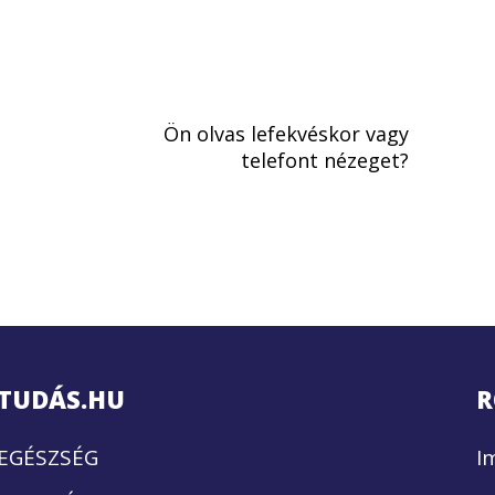
Ön olvas lefekvéskor vagy
telefont nézeget?
TUDÁS.HU
R
EGÉSZSÉG
I