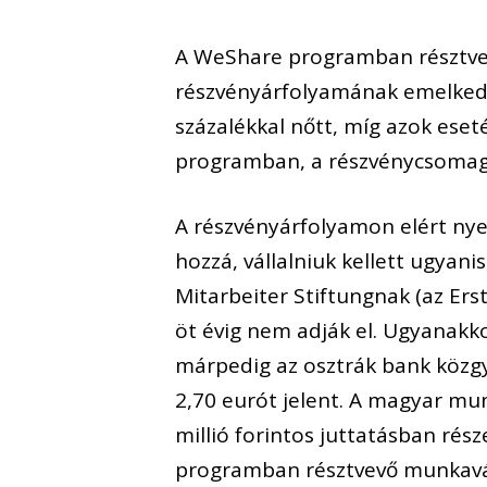
A WeShare programban résztvev
részvényárfolyamának emelkedé
százalékkal nőtt, míg azok eset
programban, a részvénycsomag
A részvényárfolyamon elért ny
hozzá, vállalniuk kellett ugyani
Mitarbeiter Stiftungnak (az Ers
öt évig nem adják el. Ugyanakk
márpedig az osztrák bank közg
2,70 eurót jelent. A magyar mu
millió forintos juttatásban rés
programban résztvevő munkaváll