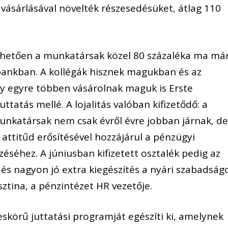
 vásárlásával növelték részesedésüket, átlag 110
hetően a munkatársak közel 80 százaléka ma má
bankban. A kollégák hisznek magukban és az
ogy egyre többen vásárolnak maguk is Erste
ttatás mellé. A lojalitás valóban kifizetődő: a
katársak nem csak évről évre jobban járnak, de
 attitűd erősítésével hozzájárul a pénzügyi
éséhez. A júniusban kifizetett osztalék pedig az
 és nagyon jó extra kiegészítés a nyári szabadság
sztina, a pénzintézet HR vezetője.
skörű juttatási programját egészíti ki, amelynek