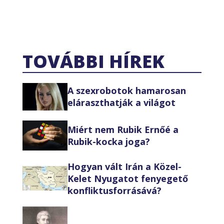
TOVÁBBI HÍREK
A szexrobotok hamarosan
eláraszthatják a világot
Miért nem Rubik Ernőé a
Rubik-kocka joga?
Hogyan vált Irán a Közel-
Kelet Nyugatot fenyegető
konfliktusforrásává?