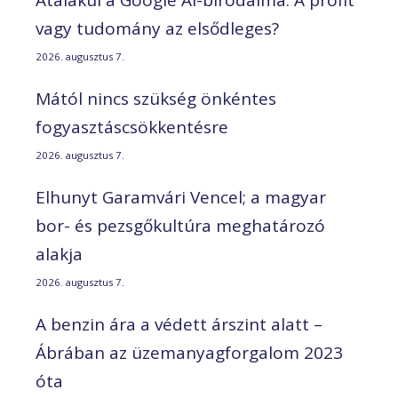
Átalakul a Google AI-birodalma: A profit
vagy tudomány az elsődleges?
2026. augusztus 7.
Mától nincs szükség önkéntes
fogyasztáscsökkentésre
2026. augusztus 7.
Elhunyt Garamvári Vencel; a magyar
bor- és pezsgőkultúra meghatározó
alakja
2026. augusztus 7.
A benzin ára a védett árszint alatt –
Ábrában az üzemanyagforgalom 2023
óta