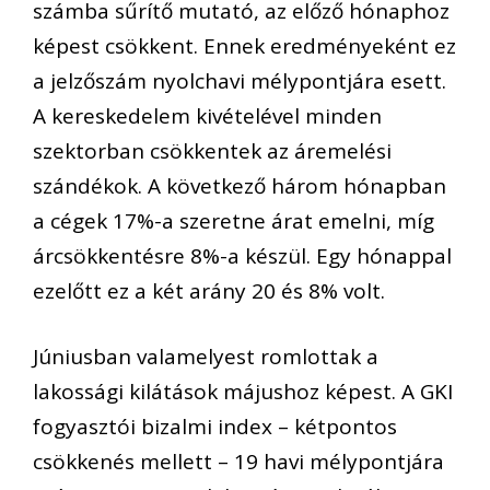
számba sűrítő mutató, az előző hónaphoz
képest csökkent. Ennek eredményeként ez
a jelzőszám nyolchavi mélypontjára esett.
A kereskedelem kivételével minden
szektorban csökkentek az áremelési
szándékok. A következő három hónapban
a cégek 17%-a szeretne árat emelni, míg
árcsökkentésre 8%-a készül. Egy hónappal
ezelőtt ez a két arány 20 és 8% volt.
Júniusban valamelyest romlottak a
lakossági kilátások májushoz képest. A GKI
fogyasztói bizalmi index – kétpontos
csökkenés mellett – 19 havi mélypontjára