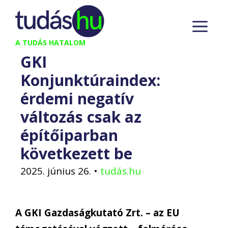
Kilépés
M
a
tartalomba
A TUDÁS HATALOM
GKI
Konjunktúraindex:
érdemi negatív
változás csak az
építőiparban
következett be
2025. június 26.
•
tudás.hu
A GKI Gazdaságkutató Zrt. – az EU