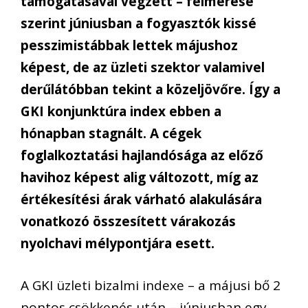
támogatásával végzett – felmérése
szerint júniusban a fogyasztók kissé
pesszimistábbak lettek májushoz
képest, de az üzleti szektor valamivel
derűlátóbban tekint a közeljövőre. Így a
GKI konjunktúra index ebben a
hónapban stagnált. A cégek
foglalkoztatási hajlandósága az előző
havihoz képest alig változott, míg az
értékesítési árak várható alakulására
vonatkozó összesített várakozás
nyolchavi mélypontjára esett.
A GKI üzleti bizalmi indexe – a májusi bő 2
pontos csökkenés után – júniusban egy