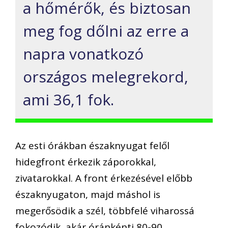
a hőmérők, és biztosan
meg fog dőlni az erre a
napra vonatkozó
országos melegrekord,
ami 36,1 fok.
Az esti órákban északnyugat felől
hidegfront érkezik záporokkal,
zivatarokkal. A front érkezésével előbb
északnyugaton, majd máshol is
megerősödik a szél, többfelé viharossá
fokozódik, akár óránkénti 80-90