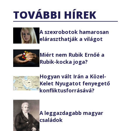
TOVÁBBI HÍREK
A szexrobotok hamarosan
eláraszthatják a világot
Miért nem Rubik Ernőé a
Rubik-kocka joga?
Hogyan vált Irán a Közel-
Kelet Nyugatot fenyegető
konfliktusforrásává?
A leggazdagabb magyar
családok