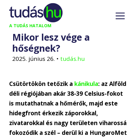
Kilépés
M
a
tartalomba
A TUDÁS HATALOM
Mikor lesz vége a
hőségnek?
2025. június 26.
•
tudás.hu
Csütörtökön tetőzik a
kánikula
: az Alföld
déli régiójában akár 38-39 Celsius-fokot
is mutathatnak a hőmérők, majd este
hidegfront érkezik záporokkal,
zivatarokkal és nagy területen viharossá
fokozódik a szél – derül ki a HungaroMet